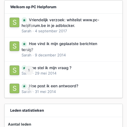
Welkom op PC Helpforum
Vriendelijk verzoek: whitelist www.pc-
0
helpforum.be in je adblocker.
Sarah
·
4 september 2017
Hoe vind ik mijn geplaatste berichten
0
terug?
Sarah
·
9 december 2014
Hoe stel ik mijn vraag ?
1
Sarah
·
29 mei 2014
Hoe post ik een antwoord?
0
Sarah
·
31 mei 2014
Leden statistieken
Aantal leden