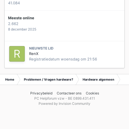
41.084
Meeste online
2.662
8 december 2025
NIEUWSTE LID
RenX
Registratiedatum
woensdag om 21:56
Home
Problemen / Vragen hardware?
Hardware algemeen
Ar
Privacybeleid
Contacteer ons
Cookies
PC Helpforum vzw - BE 0899.431.411
Powered by Invision Community