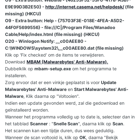
E9E99D3B2E50} -
http://internet.casema.net/helpdesk/
(file
missing) (HKCU)
O9 - Extra button: Help - {75703F3E-018E-4FEA-A5D2-
44F0F5699556} - file:///C|/Program Files/Wanadoo
Cable/Help/index.html (file missing) (HKCU)
O20 - Winlogon Notify: __c00AEE80 -
C:\WINDOWS\system32\__c00AEE80.dat (file missing)
Klik op 'Fix checked' om de items te verwijderen.
Download
MBAM (Malwarebytes' Anti-Malware).
Dubbelklik op
mbam-setup.exe
om het programma te
installeren.
Zorg ervoor dat er een vinkje geplaatst is voor
Update
Malwarebytes' Anti-Malware
en
Start Malwarebytes' Anti-
Malware
, Klik daarna op "Voltooien".
Indien een update gevonden werd, zal die gedownload en
geïnstalleerd worden.
Wanneer het programma volledig up to date is, selecteer dan in
het tabblad
Scanner
: "
Snelle Scan
", daarna klik op
Scan
.
Het scannen kan een tijdje duren, dus wees geduldig.
Wanneer de scan voltooid is, klik op
OK
, daarna "Bekijk