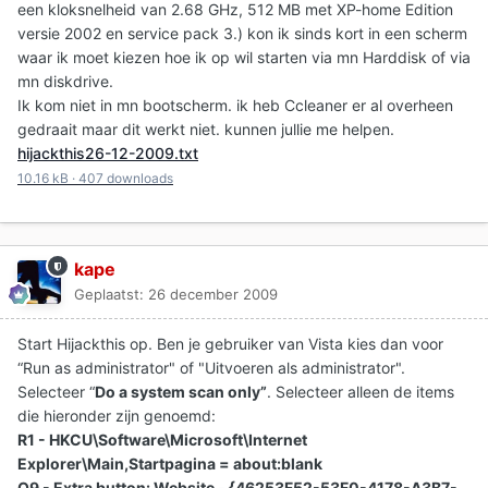
een kloksnelheid van 2.68 GHz, 512 MB met XP-home Edition
versie 2002 en service pack 3.) kon ik sinds kort in een scherm
waar ik moet kiezen hoe ik op wil starten via mn Harddisk of via
mn diskdrive.
Ik kom niet in mn bootscherm. ik heb Ccleaner er al overheen
gedraait maar dit werkt niet. kunnen jullie me helpen.
hijackthis26-12-2009.txt
10.16 kB
·
407 downloads
kape
Geplaatst:
26 december 2009
Start Hijackthis op. Ben je gebruiker van Vista kies dan voor
“Run as administrator" of "Uitvoeren als administrator".
Selecteer “
Do a system scan only”
. Selecteer alleen de items
die hieronder zijn genoemd:
R1 - HKCU\Software\Microsoft\Internet
Explorer\Main,Startpagina = about:blank
O9 - Extra button: Website - {46253F52-53F0-4178-A3B7-