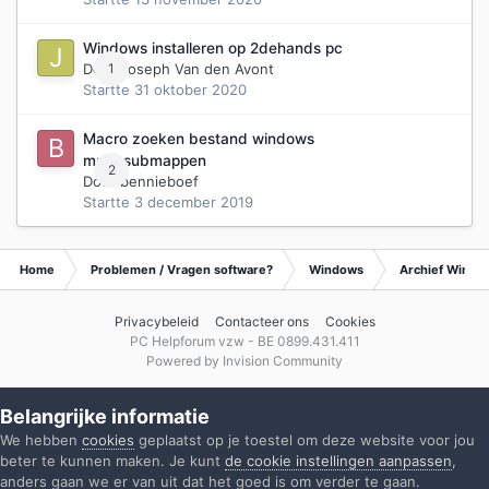
Windows installeren op 2dehands pc
Door
1
Joseph Van den Avont
Startte
31 oktober 2020
Macro zoeken bestand windows
map+submappen
2
Door
bennieboef
Startte
3 december 2019
Home
Problemen / Vragen software?
Windows
Archief Wind
Privacybeleid
Contacteer ons
Cookies
PC Helpforum vzw - BE 0899.431.411
Powered by Invision Community
Belangrijke informatie
We hebben
cookies
geplaatst op je toestel om deze website voor jou
beter te kunnen maken. Je kunt
de cookie instellingen aanpassen
,
anders gaan we er van uit dat het goed is om verder te gaan.