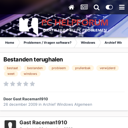
Home
Problemen / Vragen software?
Windows
Archief Wind
Bestanden terughalen
bestaat
bestanden
probleem
prullenbak
verwijderd
weet
windows
Door Gast Raceman1910
26 december 2009
in
Archief Windows Algemeen
Gast Raceman1910