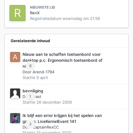
NIEUWSTE LID
RenX
Registratiedatum
woensdag om 21:56
Gerelateerde inhoud
Nieuw aan te schaffen toetsenbord voor
desktop p.c. Ergonomisch toetsenbord of
6
niet?
Door
Arend-1794
Startte
9 april
beveiliging
Door Gast
1
Startte
26 december 2009
Ik blijf een error krijgen bij het spelen van
games: LiveKernelEvent 141
2
Door
CaptainRexCC
Startte
13 november 2020