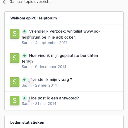
Ga naar topic overzicht
Welkom op PC Helpforum
Vriendelijk verzoek: whitelist www.pc-
0
helpforum.be in je adblocker.
Sarah
·
4 september 2017
Hoe vind ik mijn geplaatste berichten
0
terug?
Sarah
·
9 december 2014
Hoe stel ik mijn vraag ?
1
Sarah
·
29 mei 2014
Hoe post ik een antwoord?
0
Sarah
·
31 mei 2014
Leden statistieken