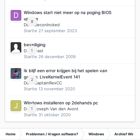
Windows start niet meer op na poging BIOS
update
8
Door
DeconIncked
Startte
27 september 2023
beveiliging
Door Gast
1
Startte
26 december 2009
Ik blijf een error krijgen bij het spelen van
games: LiveKernelEvent 141
2
Door
CaptainRexCC
Startte
13 november 2020
Windows installeren op 2dehands pc
Door
1
Joseph Van den Avont
Startte
31 oktober 2020
Home
Problemen / Vragen software?
Windows
Archief Wind