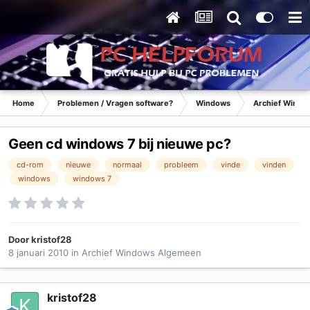
Home
Problemen / Vragen software?
Windows
Archief Wind
Geen cd windows 7 bij nieuwe pc?
cd-rom
nieuwe
normaal
probleem
vinde
vinden
windows
windows 7
Door
kristof28
8 januari 2010
in
Archief Windows Algemeen
kristof28