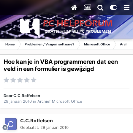
Home
Problemen / Vragen software?
Microsoft Office
Archief 
Hoe kan je in VBA programmeren dat een
veld in een formulier is gewijzigd
Door
C.C.Roffelsen
29 januari 2010
in
Archief Microsoft Office
C.C.Roffelsen
Geplaatst:
29 januari 2010