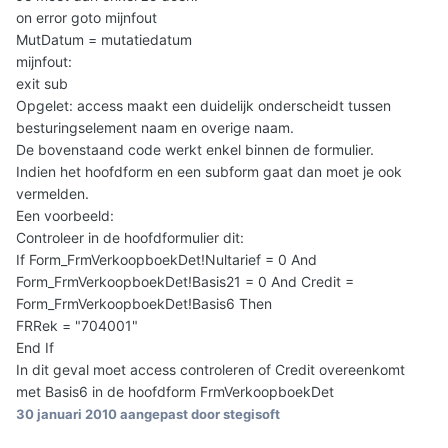
on error goto mijnfout
MutDatum = mutatiedatum
mijnfout:
exit sub
Opgelet: access maakt een duidelijk onderscheidt tussen
besturingselement naam en overige naam.
De bovenstaand code werkt enkel binnen de formulier.
Indien het hoofdform en een subform gaat dan moet je ook
vermelden.
Een voorbeeld:
Controleer in de hoofdformulier dit:
If Form_FrmVerkoopboekDet!Nultarief = 0 And
Form_FrmVerkoopboekDet!Basis21 = 0 And Credit =
Form_FrmVerkoopboekDet!Basis6 Then
FRRek = "704001"
End If
In dit geval moet access controleren of Credit overeenkomt
met Basis6 in de hoofdform FrmVerkoopboekDet
30 januari 2010
aangepast door stegisoft