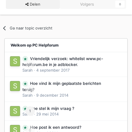
Delen
Volgers
0
Ga naar topic overzicht
Welkom op PC Helpforum
Vriendelijk verzoek: whitelist www.pc-
0
helpforum.be in je adblocker.
Sarah
·
4 september 2017
Hoe vind ik mijn geplaatste berichten
0
terug?
Sarah
·
9 december 2014
Hoe stel ik mijn vraag ?
1
Sarah
·
29 mei 2014
Hoe post ik een antwoord?
0