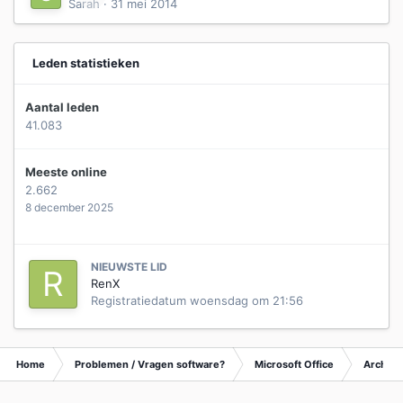
Sarah
·
31 mei 2014
Leden statistieken
Aantal leden
41.083
Meeste online
2.662
8 december 2025
NIEUWSTE LID
RenX
Registratiedatum
woensdag om 21:56
Home
Problemen / Vragen software?
Microsoft Office
Archief 