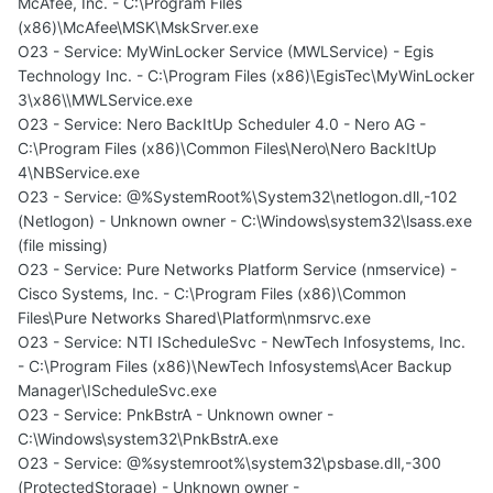
McAfee, Inc. - C:\Program Files
(x86)\McAfee\MSK\MskSrver.exe
O23 - Service: MyWinLocker Service (MWLService) - Egis
Technology Inc. - C:\Program Files (x86)\EgisTec\MyWinLocker
3\x86\\MWLService.exe
O23 - Service: Nero BackItUp Scheduler 4.0 - Nero AG -
C:\Program Files (x86)\Common Files\Nero\Nero BackItUp
4\NBService.exe
O23 - Service: @%SystemRoot%\System32\netlogon.dll,-102
(Netlogon) - Unknown owner - C:\Windows\system32\lsass.exe
(file missing)
O23 - Service: Pure Networks Platform Service (nmservice) -
Cisco Systems, Inc. - C:\Program Files (x86)\Common
Files\Pure Networks Shared\Platform\nmsrvc.exe
O23 - Service: NTI IScheduleSvc - NewTech Infosystems, Inc.
- C:\Program Files (x86)\NewTech Infosystems\Acer Backup
Manager\IScheduleSvc.exe
O23 - Service: PnkBstrA - Unknown owner -
C:\Windows\system32\PnkBstrA.exe
O23 - Service: @%systemroot%\system32\psbase.dll,-300
(ProtectedStorage) - Unknown owner -