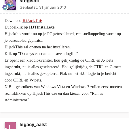
stegisoft
Geplaatst:
31 januari 2010
Download
HiJackThis
Dubbelklik op
HJTInstall.exe
Hijackthis wordt nu op je PC geïnstalleerd, een snelkoppeling wordt op
je bureaublad geplaatst.
HijackThis zal openen na het installeren.
Klik op "Do a systemscan and save a logfile".
Er opent een kladblokvenster, hou gelijktijdig de CTRL en A-toets
ingedrukt, nu is alles geselecteerd. Hou gelijktijdig de CTRL en C-toets
ingedrukt, nu is alles gekopieerd. Plak nu het HJT logje in je bericht
door CTRL en V-toets.
N.B. : gebruikers van Windows Vista en Windows 7 zullen eerst moeten
rechtsklikken op HijackThis.exe en dan kiezen voor "Run as
Administrator".
legacy_aalst