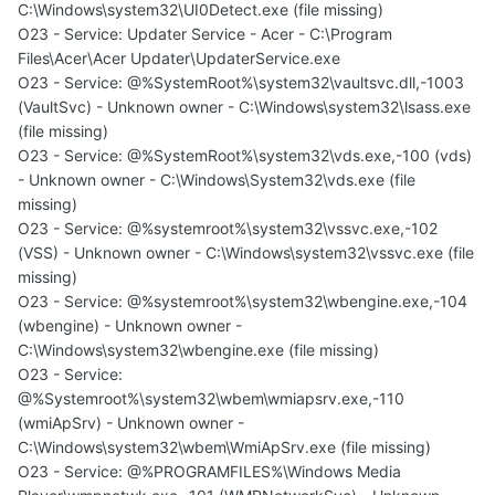
C:\Windows\system32\UI0Detect.exe (file missing)
O23 - Service: Updater Service - Acer - C:\Program
Files\Acer\Acer Updater\UpdaterService.exe
O23 - Service: @%SystemRoot%\system32\vaultsvc.dll,-1003
(VaultSvc) - Unknown owner - C:\Windows\system32\lsass.exe
(file missing)
O23 - Service: @%SystemRoot%\system32\vds.exe,-100 (vds)
- Unknown owner - C:\Windows\System32\vds.exe (file
missing)
O23 - Service: @%systemroot%\system32\vssvc.exe,-102
(VSS) - Unknown owner - C:\Windows\system32\vssvc.exe (file
missing)
O23 - Service: @%systemroot%\system32\wbengine.exe,-104
(wbengine) - Unknown owner -
C:\Windows\system32\wbengine.exe (file missing)
O23 - Service:
@%Systemroot%\system32\wbem\wmiapsrv.exe,-110
(wmiApSrv) - Unknown owner -
C:\Windows\system32\wbem\WmiApSrv.exe (file missing)
O23 - Service: @%PROGRAMFILES%\Windows Media