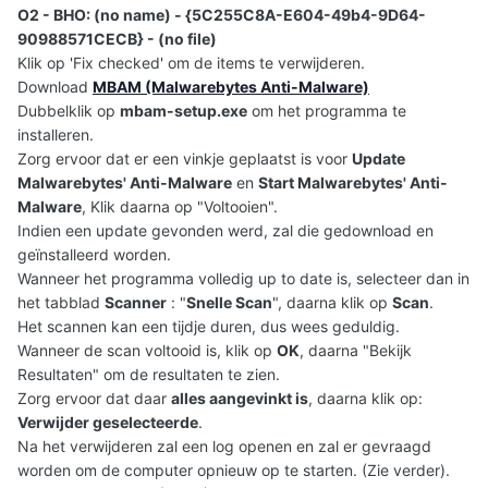
O2 - BHO: (no name) - {5C255C8A-E604-49b4-9D64-
90988571CECB} - (no file)
Klik op 'Fix checked' om de items te verwijderen.
Download
MBAM (Malwarebytes Anti-Malware)
Dubbelklik op
mbam-setup.exe
om het programma te
installeren.
Zorg ervoor dat er een vinkje geplaatst is voor
Update
Malwarebytes' Anti-Malware
en
Start Malwarebytes' Anti-
Malware
, Klik daarna op "Voltooien".
Indien een update gevonden werd, zal die gedownload en
geïnstalleerd worden.
Wanneer het programma volledig up to date is, selecteer dan in
het tabblad
Scanner
: "
Snelle Scan
", daarna klik op
Scan
.
Het scannen kan een tijdje duren, dus wees geduldig.
Wanneer de scan voltooid is, klik op
OK
, daarna "Bekijk
Resultaten" om de resultaten te zien.
Zorg ervoor dat daar
alles aangevinkt is
, daarna klik op:
Verwijder geselecteerde
.
Na het verwijderen zal een log openen en zal er gevraagd
worden om de computer opnieuw op te starten. (Zie verder).