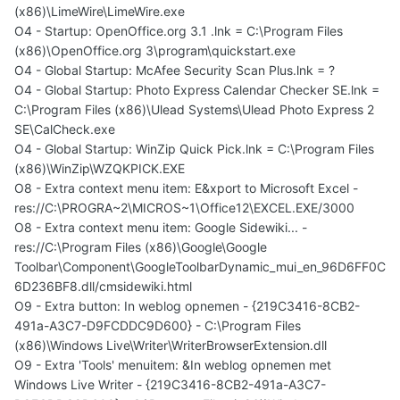
(x86)\LimeWire\LimeWire.exe
O4 - Startup: OpenOffice.org 3.1 .lnk = C:\Program Files
(x86)\OpenOffice.org 3\program\quickstart.exe
O4 - Global Startup: McAfee Security Scan Plus.lnk = ?
O4 - Global Startup: Photo Express Calendar Checker SE.lnk =
C:\Program Files (x86)\Ulead Systems\Ulead Photo Express 2
SE\CalCheck.exe
O4 - Global Startup: WinZip Quick Pick.lnk = C:\Program Files
(x86)\WinZip\WZQKPICK.EXE
O8 - Extra context menu item: E&xport to Microsoft Excel -
res://C:\PROGRA~2\MICROS~1\Office12\EXCEL.EXE/3000
O8 - Extra context menu item: Google Sidewiki... -
res://C:\Program Files (x86)\Google\Google
Toolbar\Component\GoogleToolbarDynamic_mui_en_96D6FF0C
6D236BF8.dll/cmsidewiki.html
O9 - Extra button: In weblog opnemen - {219C3416-8CB2-
491a-A3C7-D9FCDDC9D600} - C:\Program Files
(x86)\Windows Live\Writer\WriterBrowserExtension.dll
O9 - Extra 'Tools' menuitem: &In weblog opnemen met
Windows Live Writer - {219C3416-8CB2-491a-A3C7-