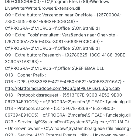
D9FCDDC9D600} - C:\Program Files (x86)\Windows
Live\Writer\WriterBrowserExtension.dll
O9 - Extra button: Verzenden naar OneNote - {2670000A-
7350-4f3c-8081-5663EE0C6C49} -
C:\PROGRA~2\MICROS~1\Office12\ONBttnIE.dll
O9 - Extra 'Tools' menuitem: Verz&enden naar OneNote -
{2670000A-7350-4f3c-8081-5663EE0C6C49} -
C:\PROGRA~2\MICROS~1\Office12\ONBttnIE.dll
O9 - Extra button: Research - {92780B25-18CC-41C8-B9BE-
3C9C571A8263} -
C:\PROGRA~2\MICROS~1\Office12\REFIEBAR.DLL
O13 - Gopher Prefix:
O16 - DPF: {E2883E8F-472F-4FB0-9522-AC9BF37916A7} -
http://platformdl.adobe.com/NOS/getPlusPlus/1.6/gp.cab
O18 - Protocol: dssrequest - {5513F07E-936B-4E52-9B00-
067394E91CC5} - c:\PROGRA~2\mcafee\SITEAD~1\mcieplg.dll
O18 - Protocol: sacore - {5513F07E-936B-4E52-9B00-
067394E91CC5} - c:\PROGRA~2\mcafee\SITEAD~1\mcieplg.dll
O23 - Service: @%SystemRoot%\system32\Alg.exe,-112 (ALG)
- Unknown owner - C:\Windows\System32\alg.exe (file missing)
O23 - Service: AMD External Events Utility - Unknown owner -