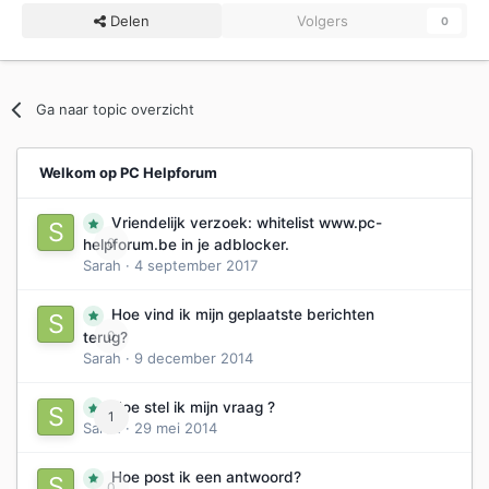
Delen
Volgers
0
Ga naar topic overzicht
Welkom op PC Helpforum
Vriendelijk verzoek: whitelist www.pc-
0
helpforum.be in je adblocker.
Sarah
·
4 september 2017
Hoe vind ik mijn geplaatste berichten
0
terug?
Sarah
·
9 december 2014
Hoe stel ik mijn vraag ?
1
Sarah
·
29 mei 2014
Hoe post ik een antwoord?
0