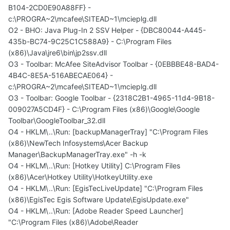
B104-2CD0E90A88FF} -
c:\PROGRA~2\mcafee\SITEAD~1\mcieplg.dll
O2 - BHO: Java Plug-In 2 SSV Helper - {DBC80044-A445-
435b-BC74-9C25C1C588A9} - C:\Program Files
(x86)\Java\jre6\bin\jp2ssv.dll
O3 - Toolbar: McAfee SiteAdvisor Toolbar - {0EBBBE48-BAD4-
4B4C-8E5A-516ABECAE064} -
c:\PROGRA~2\mcafee\SITEAD~1\mcieplg.dll
O3 - Toolbar: Google Toolbar - {2318C2B1-4965-11d4-9B18-
009027A5CD4F} - C:\Program Files (x86)\Google\Google
Toolbar\GoogleToolbar_32.dll
O4 - HKLM\..\Run: [backupManagerTray] "C:\Program Files
(x86)\NewTech Infosystems\Acer Backup
Manager\BackupManagerTray.exe" -h -k
O4 - HKLM\..\Run: [Hotkey Utility] C:\Program Files
(x86)\Acer\Hotkey Utility\HotkeyUtility.exe
O4 - HKLM\..\Run: [EgisTecLiveUpdate] "C:\Program Files
(x86)\EgisTec Egis Software Update\EgisUpdate.exe"
O4 - HKLM\..\Run: [Adobe Reader Speed Launcher]
"C:\Program Files (x86)\Adobe\Reader