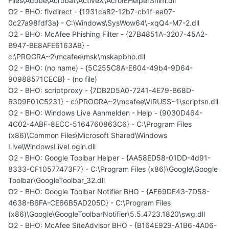
Files\Adobe\Acrobat\ActiveX\AcroIEHelperShim.dll
O2 - BHO: flvdirect - {1931ca82-12b7-cb1f-ea07-
0c27a98fdf3a} - C:\Windows\SysWow64\-xqQ4-M7-2.dll
O2 - BHO: McAfee Phishing Filter - {27B4851A-3207-45A2-
B947-BE8AFE6163AB} -
c:\PROGRA~2\mcafee\msk\mskapbho.dll
O2 - BHO: (no name) - {5C255C8A-E604-49b4-9D64-
90988571CECB} - (no file)
O2 - BHO: scriptproxy - {7DB2D5A0-7241-4E79-B68D-
6309F01C5231} - c:\PROGRA~2\mcafee\VIRUSS~1\scriptsn.dll
O2 - BHO: Windows Live Aanmelden - Help - {9030D464-
4C02-4ABF-8ECC-5164760863C6} - C:\Program Files
(x86)\Common Files\Microsoft Shared\Windows
Live\WindowsLiveLogin.dll
O2 - BHO: Google Toolbar Helper - {AA58ED58-01DD-4d91-
8333-CF10577473F7} - C:\Program Files (x86)\Google\Google
Toolbar\GoogleToolbar_32.dll
O2 - BHO: Google Toolbar Notifier BHO - {AF69DE43-7D58-
4638-B6FA-CE66B5AD205D} - C:\Program Files
(x86)\Google\GoogleToolbarNotifier\5.5.4723.1820\swg.dll
O2 - BHO: McAfee SiteAdvisor BHO - {B164E929-A1B6-4A06-