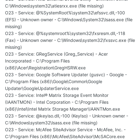
C:\Windows\system32\atiesrxx.exe (file missing)
O23 - Service: @%SystemRoot%\system32\efssvc.dll,-100
(EFS) - Unknown owner - C:\Windows\System32\lsass.exe (file
missing)
O23 - Service: @%systemroot%\system32\fxsresm.dll,-118
(Fax) - Unknown owner - C:\Windows\system32\fxssvc.exe (file
missing)
O23 - Service: GRegService (Greg_Service) - Acer
Incorporated - C:\Program Files
(x86)\Acer\Registration\GregHSRW.exe
O23 - Service: Google Software Updater (gusvc) - Google -
C:\Program Files (x86)\Google\Common\Google
Updater\GoogleUpdaterService.exe
O23 - Service: Intel® Matrix Storage Event Monitor
(IAANTMON) - Intel Corporation - C:\Program Files
(x86)\Intel\Intel Matrix Storage Manager\IAANTMon.exe
O23 - Service: @keyiso.dll,-100 (KeyIso) - Unknown owner -
C:\Windows\system32\lsass.exe (file missing)
O23 - Service: McAfee SiteAdvisor Service - McAfee, Inc. -
C:\Program Files (x86)\McAfee\SiteAdvisor\McSACore.exe