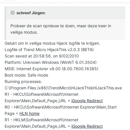
schreef Jürgen:
Probeer de scan opnieuw te doen, maar deze keer in
veilige modus.
Gelukt om in veilige modus hijack logfile te krijgen.
Logfile of Trend Micro HijackThis v2.0.3 (BETA)
Scan saved at 20:58:56, on 9/02/2010
Platform: Unknown Windows (WinNT 6.01.3504)
MSIE: Internet Explorer v8.00 (8.00.7600.16385)
Boot mode: Safe mode
Running processes:
C:\Program Files (x86)\TrendMicro\HiJackThis\HiJackThis.exe
R1 - HKCU\Software\Microsoft\Internet
Explorer\Main,Default_Page_URL =
iGoogle Redirect
R0 - HKCU\Software\Microsoft\Internet Explorer\Main,Start
Page =
HLN home
R1 - HKLM\Software\Microsoft\Internet
Explorer\Main,Default_Page_URL =
iGoogle Redirect