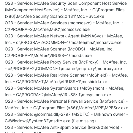
O23 - Service: McAfee Security Scan Component Host Service
(McComponentHostService) - McAfee, Inc. - C:\Program Files
(x86)\McAfee Security Scan\2.0.181\McCHSvc.exe
O23 - Service: McAfee Services (mcmscsvc) - McAfee, Inc. -
C:\PROGRA~2\McAfee\MSC\mcmscsvc.exe
O23 - Service: McAfee Network Agent (McNASvc) - McAfee,
Inc. - c:\PROGRA~2\COMMON~1\mcafee\mna\mcnasvc.exe
O23 - Service: McAfee Scanner (McODS) - McAfee, Inc. -
C:\PROGRA~1\McAfee\VIRUSS~1\mcods.exe
O23 - Service: McAfee Proxy Service (McProxy) - McAfee, Inc.
- c:\PROGRA~2\COMMON~1\mcafee\mcproxy\mcproxy.exe
O23 - Service: McAfee Real-time Scanner (McShield) - McAfee,
Inc. - C:\PROGRA~1\McAfee\VIRUSS~1\mcshield.exe
O23 - Service: McAfee SystemGuards (McSysmon) - McAfee,
Inc. - C:\PROGRA~2\McAfee\VIRUSS~1\mcsysmon.exe
O23 - Service: McAfee Personal Firewall Service (MpfService) -
McAfee, Inc. - C:\Program Files (x86)\McAfee\MPF\MPFSrv.exe
O23 - Service: @comres.dll,-2797 (MSDTC) - Unknown owner -
C:\Windows\System32\msdtc.exe (file missing)
O23 - Service: McAfee Anti-Spam Service (MSK80Service) -