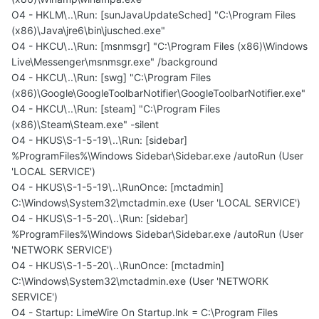
O4 - HKLM\..\Run: [sunJavaUpdateSched] "C:\Program Files
(x86)\Java\jre6\bin\jusched.exe"
O4 - HKCU\..\Run: [msnmsgr] "C:\Program Files (x86)\Windows
Live\Messenger\msnmsgr.exe" /background
O4 - HKCU\..\Run: [swg] "C:\Program Files
(x86)\Google\GoogleToolbarNotifier\GoogleToolbarNotifier.exe"
O4 - HKCU\..\Run: [steam] "C:\Program Files
(x86)\Steam\Steam.exe" -silent
O4 - HKUS\S-1-5-19\..\Run: [sidebar]
%ProgramFiles%\Windows Sidebar\Sidebar.exe /autoRun (User
'LOCAL SERVICE')
O4 - HKUS\S-1-5-19\..\RunOnce: [mctadmin]
C:\Windows\System32\mctadmin.exe (User 'LOCAL SERVICE')
O4 - HKUS\S-1-5-20\..\Run: [sidebar]
%ProgramFiles%\Windows Sidebar\Sidebar.exe /autoRun (User
'NETWORK SERVICE')
O4 - HKUS\S-1-5-20\..\RunOnce: [mctadmin]
C:\Windows\System32\mctadmin.exe (User 'NETWORK
SERVICE')
O4 - Startup: LimeWire On Startup.lnk = C:\Program Files