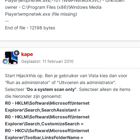
Player\wmpnetwk.exe,-101 (WMPNetworkSvc) - Unknown
owner - C:\Program Files (x86)\Windows Media
Player\wmpnetwk.exe (file missing)
--
End of file - 12198 bytes
kape
Geplaatst:
11 februari 2010
Start Hijackthis op. Ben je gebruiker van Vista kies dan voor
“Run as administrator" of "Uitvoeren als administrator".
Selecteer “
Do a system scan only”
. Selecteer alleen de items
die hieronder zijn genoemd:
R0 - HKLM\Software\Microsoft\Internet
Explorer\Search,SearchAssistant =
R0 - HKLM\Software\Microsoft\Internet
Explorer\Search,CustomizeSearch =
R0 - HKCU\Software\Microsoft\Internet
Explorer\Toolbar,LinksFolderName =