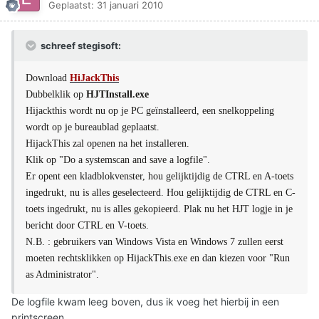
Geplaatst:
31 januari 2010
schreef stegisoft:
Download
HiJackThis
Dubbelklik op
HJTInstall.exe
Hijackthis wordt nu op je PC geïnstalleerd, een snelkoppeling
wordt op je bureaublad geplaatst.
HijackThis zal openen na het installeren.
Klik op "Do a systemscan and save a logfile".
Er opent een kladblokvenster, hou gelijktijdig de CTRL en A-toets
ingedrukt, nu is alles geselecteerd. Hou gelijktijdig de CTRL en C-
toets ingedrukt, nu is alles gekopieerd. Plak nu het HJT logje in je
bericht door CTRL en V-toets.
N.B. : gebruikers van Windows Vista en Windows 7 zullen eerst
moeten rechtsklikken op HijackThis.exe en dan kiezen voor "Run
as Administrator".
De logfile kwam leeg boven, dus ik voeg het hierbij in een
printscreen.