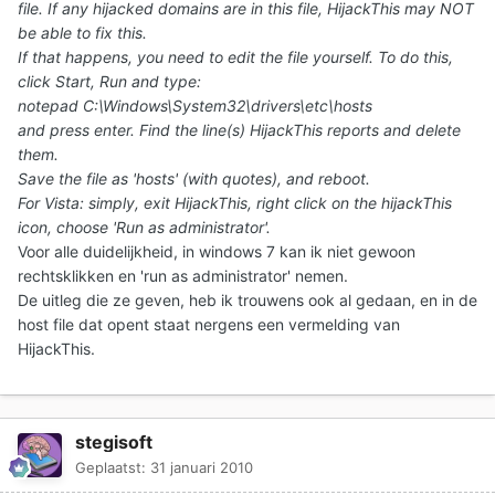
file. If any hijacked domains are in this file, HijackThis may NOT
be able to fix this.
If that happens, you need to edit the file yourself. To do this,
click Start, Run and type:
notepad C:\Windows\System32\drivers\etc\hosts
and press enter. Find the line(s) HijackThis reports and delete
them.
Save the file as 'hosts' (with quotes), and reboot.
For Vista: simply, exit HijackThis, right click on the hijackThis
icon, choose 'Run as administrator'.
Voor alle duidelijkheid, in windows 7 kan ik niet gewoon
rechtsklikken en 'run as administrator' nemen.
De uitleg die ze geven, heb ik trouwens ook al gedaan, en in de
host file dat opent staat nergens een vermelding van
HijackThis.
stegisoft
Geplaatst:
31 januari 2010