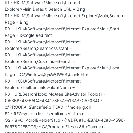
R1 - HKLM\Software\Microsoft\Internet
Explorer\Main,Default_Search_URL =
Bing
R1 - HKLM\Software\Microsoft\Internet Explorer\Main,Search
Page =
Bing
R0 - HKLM\Software\Microsoft\Internet Explorer\Main,Start
Page =
iGoogle Redirect
R0 - HKLM\Software\Microsoft\Internet
Explorer\Search,SearchAssistant =
R0 - HKLM\Software\Microsoft\Internet
Explorer\Search,CustomizeSearch =
R0 - HKLM\Software\Microsoft\Internet Explorer\Main,Local
Page = C:\Windows\SysWOW64\blank.htm
R0 - HKCU\Software\Microsoft\Internet
Explorer\Toolbar,LinksFolderName =
R3 - URLSearchHook: McAfee SiteAdvisor Toolbar -
{0EBBBE48-BAD4-4B4C-8E5A-516ABECAE064} -
c:\PROGRA~2\mcafee\SITEAD~1\mcieplg.dll
F2 - REG:system.ini: UserInit=userinit.exe
O2 - BHO: AcroIEHelperStub - {18DF081C-E8AD-4283-A596-
FA578C2EBDC3} - C:\Program Files (x86)\Common