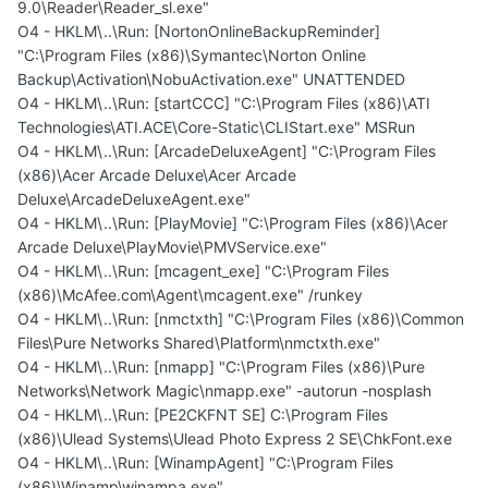
9.0\Reader\Reader_sl.exe"
O4 - HKLM\..\Run: [NortonOnlineBackupReminder]
"C:\Program Files (x86)\Symantec\Norton Online
Backup\Activation\NobuActivation.exe" UNATTENDED
O4 - HKLM\..\Run: [startCCC] "C:\Program Files (x86)\ATI
Technologies\ATI.ACE\Core-Static\CLIStart.exe" MSRun
O4 - HKLM\..\Run: [ArcadeDeluxeAgent] "C:\Program Files
(x86)\Acer Arcade Deluxe\Acer Arcade
Deluxe\ArcadeDeluxeAgent.exe"
O4 - HKLM\..\Run: [PlayMovie] "C:\Program Files (x86)\Acer
Arcade Deluxe\PlayMovie\PMVService.exe"
O4 - HKLM\..\Run: [mcagent_exe] "C:\Program Files
(x86)\McAfee.com\Agent\mcagent.exe" /runkey
O4 - HKLM\..\Run: [nmctxth] "C:\Program Files (x86)\Common
Files\Pure Networks Shared\Platform\nmctxth.exe"
O4 - HKLM\..\Run: [nmapp] "C:\Program Files (x86)\Pure
Networks\Network Magic\nmapp.exe" -autorun -nosplash
O4 - HKLM\..\Run: [PE2CKFNT SE] C:\Program Files
(x86)\Ulead Systems\Ulead Photo Express 2 SE\ChkFont.exe
O4 - HKLM\..\Run: [WinampAgent] "C:\Program Files
(x86)\Winamp\winampa.exe"