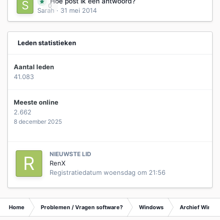
Hoe post ik een antwoord?
0
Sarah
·
31 mei 2014
Leden statistieken
Aantal leden
41.083
Meeste online
2.662
8 december 2025
NIEUWSTE LID
RenX
Registratiedatum
woensdag om 21:56
Home
Problemen / Vragen software?
Windows
Archief Wind