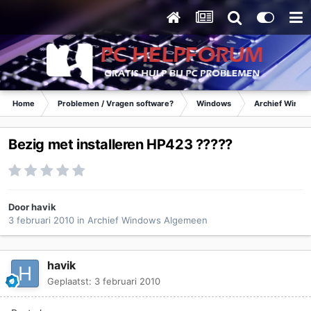
Home
Problemen / Vragen software?
Windows
Archief Wind
Bezig met installeren HP423 ?????
Door
havik
3 februari 2010
in
Archief Windows Algemeen
havik
Geplaatst:
3 februari 2010