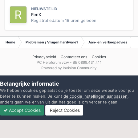
NIEUWSTE LID
RenX
Registratiedatum
19 uren geleden
Home
Problemen / Vragen hardware?
Aan- en verkoopadvies
Privacybeleid
Contacteer ons
Cookies
PC Helpforum vzw - BE 0899.431.411
Powered by Invision Community
Belangrijke informatie
We hebben
cookies
geplaatst op je toestel om deze website voor jou
beter te kunnen maken. Je kunt
de cookie instellingen aanpassen
,
anders gaan we er van uit dat het goed is om verder te gaan.
Accept Cookies
Reject Cookies
Forums
Ongelezen
Inloggen
Registreren
Meer