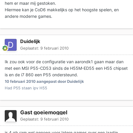
hem er maar mij gestoken.
Hiermee kan je CoD6 makkelijks op het hoogste spelen, en
andere moderne games.
Duidelijk
Geplaatst:
9 februari 2010
Ik zou ook voor de configuratie van aarondk1 gaan maar dan
met een MSI P55-CD53 sinds de H55M-ED55 een H55 chipset
is en de i7 860 een P55 ondersteund.
10 februari 2010
aangepast door Duidelijk
Had P55 staan ipv H55
Gast goeiemoggel
Geplaatst:
9 februari 2010
is 4 gb ram wel genoeg voor latere games over een jaartje