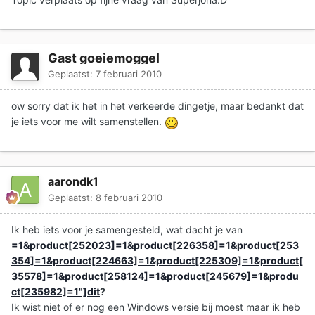
Gast goeiemoggel
Geplaatst:
7 februari 2010
ow sorry dat ik het in het verkeerde dingetje, maar bedankt dat
je iets voor me wilt samenstellen.
aarondk1
Geplaatst:
8 februari 2010
Ik heb iets voor je samengesteld, wat dacht je van
=1&product[252023]=1&product[226358]=1&product[253
354]=1&product[224663]=1&product[225309]=1&product[
35578]=1&product[258124]=1&product[245679]=1&produ
ct[235982]=1"]dit
?
Ik wist niet of er nog een Windows versie bij moest maar ik heb