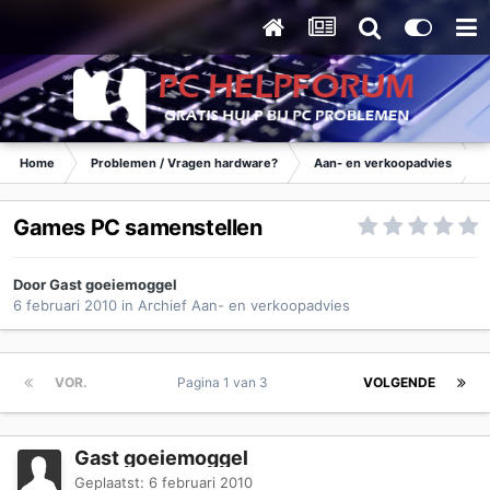
Home
Problemen / Vragen hardware?
Aan- en verkoopadvies
Games PC samenstellen
Door Gast goeiemoggel
6 februari 2010
in
Archief Aan- en verkoopadvies
VOR.
Pagina 1 van 3
VOLGENDE
Gast goeiemoggel
Geplaatst:
6 februari 2010