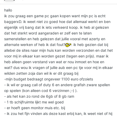
hallo
ik zou graag een game pc gaan kopen want mijn pc is echt
baggerxD. ik weet niet zo goed hoe dat allemaal werkt en ben
eigenlijk vrij bang dat ik iets verkeerd koop. ik heb al gelezen
dat het sterkt word aangeraden er zelf een te laten
samenstellen en heb gelezen dat jullie vooral met azerty en
alternate werken of heb ik dat fout?
. ik heb gezien dat bij
allebei de sites naar mijn huis kan worden verzonden en dat het
voor mij in elkaar kan worden gezet (tegen een prijs). maar ik
heb alleen geen verstand van wat er nou inmoet en hoe en
wat? dus wou ik vragen of jullie aub een pc tje voor mij in elkaar
wilden zetten zoja dan wil ik er dit graag bij
-mijn budget bedraagt ongeveer 1100 euro ofzoiets
- ik wil er graag call of duty 6 en andere grafish zware spellen
op spelen (kon alleen cod 6 verzinnen ;-) ).
- als het kan zo rond de 6gb of 8 gb ram
- 1 tb schijfruimte lijkt me wel goed
- er hoeft geen monitor muis etc. bij
- ik zou het fijn vinden als deze kast erbij kan, ik weet niet of hij