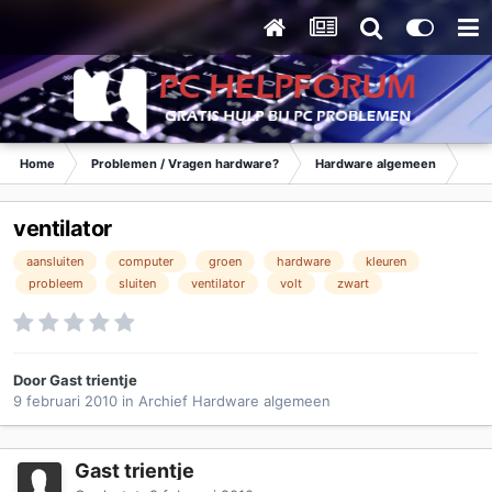
Home
Problemen / Vragen hardware?
Hardware algemeen
Ar
ventilator
aansluiten
computer
groen
hardware
kleuren
probleem
sluiten
ventilator
volt
zwart
Door Gast trientje
9 februari 2010
in
Archief Hardware algemeen
Gast trientje