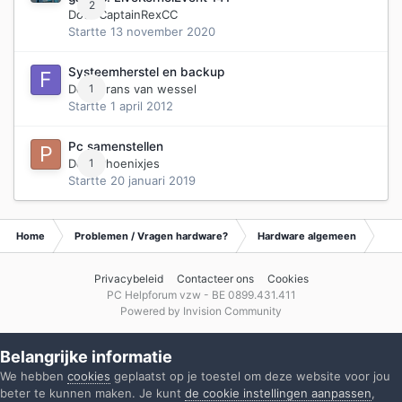
2
Door
CaptainRexCC
Startte
13 november 2020
Systeemherstel en backup
Door
1
Frans van wessel
Startte
1 april 2012
Pc samenstellen
Door
1
Phoenixjes
Startte
20 januari 2019
Home
Problemen / Vragen hardware?
Hardware algemeen
Ar
Privacybeleid
Contacteer ons
Cookies
PC Helpforum vzw - BE 0899.431.411
Powered by Invision Community
Belangrijke informatie
We hebben
cookies
geplaatst op je toestel om deze website voor jou
beter te kunnen maken. Je kunt
de cookie instellingen aanpassen
,