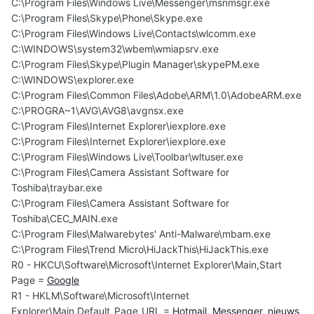
C:\Program Files\Windows Live\Messenger\msnmsgr.exe
C:\Program Files\Skype\Phone\Skype.exe
C:\Program Files\Windows Live\Contacts\wlcomm.exe
C:\WINDOWS\system32\wbem\wmiapsrv.exe
C:\Program Files\Skype\Plugin Manager\skypePM.exe
C:\WINDOWS\explorer.exe
C:\Program Files\Common Files\Adobe\ARM\1.0\AdobeARM.exe
C:\PROGRA~1\AVG\AVG8\avgnsx.exe
C:\Program Files\Internet Explorer\iexplore.exe
C:\Program Files\Internet Explorer\iexplore.exe
C:\Program Files\Windows Live\Toolbar\wltuser.exe
C:\Program Files\Camera Assistant Software for
Toshiba\traybar.exe
C:\Program Files\Camera Assistant Software for
Toshiba\CEC_MAIN.exe
C:\Program Files\Malwarebytes' Anti-Malware\mbam.exe
C:\Program Files\Trend Micro\HiJackThis\HiJackThis.exe
R0 - HKCU\Software\Microsoft\Internet Explorer\Main,Start
Page =
Google
R1 - HKLM\Software\Microsoft\Internet
Explorer\Main,Default_Page_URL =
Hotmail, Messenger, nieuws