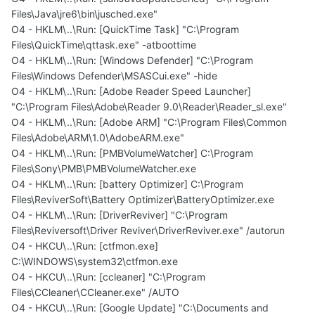
Files\Java\jre6\bin\jusched.exe"
O4 - HKLM\..\Run: [QuickTime Task] "C:\Program
Files\QuickTime\qttask.exe" -atboottime
O4 - HKLM\..\Run: [Windows Defender] "C:\Program
Files\Windows Defender\MSASCui.exe" -hide
O4 - HKLM\..\Run: [Adobe Reader Speed Launcher]
"C:\Program Files\Adobe\Reader 9.0\Reader\Reader_sl.exe"
O4 - HKLM\..\Run: [Adobe ARM] "C:\Program Files\Common
Files\Adobe\ARM\1.0\AdobeARM.exe"
O4 - HKLM\..\Run: [PMBVolumeWatcher] C:\Program
Files\Sony\PMB\PMBVolumeWatcher.exe
O4 - HKLM\..\Run: [battery Optimizer] C:\Program
Files\ReviverSoft\Battery Optimizer\BatteryOptimizer.exe
O4 - HKLM\..\Run: [DriverReviver] "C:\Program
Files\Reviversoft\Driver Reviver\DriverReviver.exe" /autorun
O4 - HKCU\..\Run: [ctfmon.exe]
C:\WINDOWS\system32\ctfmon.exe
O4 - HKCU\..\Run: [ccleaner] "C:\Program
Files\CCleaner\CCleaner.exe" /AUTO
O4 - HKCU\..\Run: [Google Update] "C:\Documents and