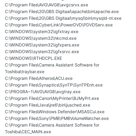
C:\Program Files\AVG\AVG8\avgcsrvx.exe
C:\Program Files\2G\GBS Digitaal\apache\bin\apache.exe
C:\Program Files\2G\GBS Digitaal\mysql\bin\mysqld-nt.exe
C:\Program Files\CyberLink\PowerDVD\PDVDServ.exe
C:\WINDOWS\system32\igfxtray.exe
C:\WINDOWS\system32\hkcmd.exe
C:\WINDOWS\system32\igfxpers.exe
C:\WINDOWS\system32\igfxsrvc.exe
C:\WINDOWS\RTHDCPL.EXE
C:\Program Files\Camera Assistant Software for
Toshiba\traybar.exe
C:\Program Files\Atheros\ACU.exe
C:\Program Files\Synaptics\SynTP\SynTPEnh.exe
C:\PROGRA~1\AVG\AVG8\avgtray.exe
C:\Program Files\Canon\MyPrinter\BJMyPrt.exe
C:\Program Files\Java\jre6\bin\jusched.exe
C:\Program Files\Windows Defender\MSASCui.exe
C:\Program Files\Sony\PMB\PMBVolumeWatcher.exe
C:\Program Files\Camera Assistant Software for
Toshiba\CEC_MAIN.exe