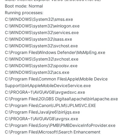
Boot mode: Normal
Running processes:
C:\WINDOWS\System32\smss.exe
C:\WINDOWS\system32\winlogon.exe
C:\WINDOWS\system32\services.exe
C:\WINDOWS\system32\lsass.exe
C:\WINDOWS\system32\svchost.exe
C:\Program Files\Windows Defender\MsMpEng.exe
C:\WINDOWS\System32\svchost.exe
C:\WINDOWS\system32\spoolsv.exe
C:\WINDOWS\system32\acs.exe
C:\Program Files\Common Files\Apple\Mobile Device
Support\bin\AppleMobileDeviceService.exe
C:\PROGRA~1\AVG\AVG8\avgwdsvc.exe
C:\Program Files\2G\GBS Digitaal\apache\bin\apache.exe
C:\Program Files\Canon\IJPLM\IJPLMSVC.EXE
C:\Program Files\Java\jre6\bin\jqs.exe
C:\PROGRA~1\AVG\AVG8\avgrsx.exe
C:\Program Files\Sony\PMB\PMBDeviceInfoProvider.exe
C:\Program Files\Microsoft\Search Enhancement