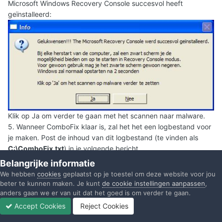
Microsoft Windows Recovery Console succesvol heeft
geïnstalleerd:
Klik op Ja om verder te gaan met het scannen naar malware.
5. Wanneer ComboFix klaar is, zal het het een logbestand voor
je maken. Post de inhoud van dit logbestand (te vinden als
C:\ComboFix.txt
) in je volgende bericht.
Belangrijke informatie
We hebben
cookies
geplaatst op je toestel om deze website voor jou
beter te kunnen maken. Je kunt
de cookie instellingen aanpassen
,
joska
anders gaan we er van uit dat het goed is om verder te gaan.
Geplaatst:
29 november 2010
Accept Cookies
Reject Cookies
Forums
Ongelezen
Inloggen
Registreren
Meer