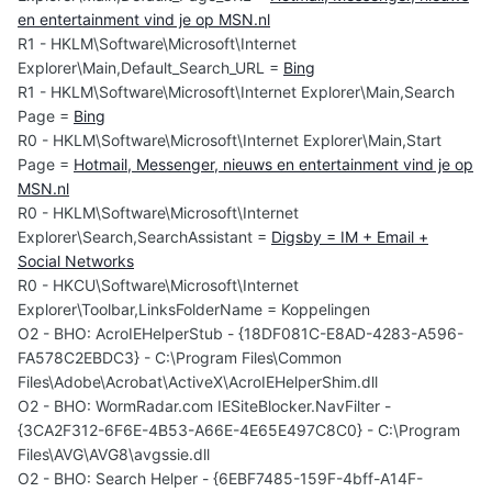
en entertainment vind je op MSN.nl
R1 - HKLM\Software\Microsoft\Internet
Explorer\Main,Default_Search_URL =
Bing
R1 - HKLM\Software\Microsoft\Internet Explorer\Main,Search
Page =
Bing
R0 - HKLM\Software\Microsoft\Internet Explorer\Main,Start
Page =
Hotmail, Messenger, nieuws en entertainment vind je op
MSN.nl
R0 - HKLM\Software\Microsoft\Internet
Explorer\Search,SearchAssistant =
Digsby = IM + Email +
Social Networks
R0 - HKCU\Software\Microsoft\Internet
Explorer\Toolbar,LinksFolderName = Koppelingen
O2 - BHO: AcroIEHelperStub - {18DF081C-E8AD-4283-A596-
FA578C2EBDC3} - C:\Program Files\Common
Files\Adobe\Acrobat\ActiveX\AcroIEHelperShim.dll
O2 - BHO: WormRadar.com IESiteBlocker.NavFilter -
{3CA2F312-6F6E-4B53-A66E-4E65E497C8C0} - C:\Program
Files\AVG\AVG8\avgssie.dll
O2 - BHO: Search Helper - {6EBF7485-159F-4bff-A14F-