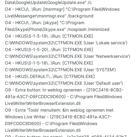
Data\Google\Update\GoogleUpdate.exe" /c
O4 - HKCU\..\Run: [msnmsgr] "C:\Program Files\Windows
Live\Messenger\msnmsgr.exe" /background
O4 - HKCU\..\Run: [skype] "C:\Program
Files\Skype\Phone\Skype.exe" /nosplash /minimized
O4 - HKUS\S-1-5-19\..\Run: [CTFMON.EXE]
C:\WINDOWS\system32\CTFMON.EXE (User 'Lokale service')
O4 - HKUS\S-1-5-20\..\Run: [CTFMON.EXE]
C:\WINDOWS\system32\CTFMON.EXE (User 'Netwerkservice')
O4 - HKUS\S-1-5-18\..\Run: [CTFMON.EXE]
C:\WINDOWS\system32\CTFMON.EXE (User 'SYSTEM')
O4 - HKUS\.DEFAULT\..\Run: [CTFMON.EXE]
C:\WINDOWS\system32\CTFMON.EXE (User 'Default user')
O9 - Extra button: In weblog opnemen - {219C3416-8CB2-
491a-A3C7-D9FCDDC9D600} - C:\Program Files\Windows
Live\Writer\WriterBrowserExtension.dll
O9 - Extra 'Tools' menuitem: &In weblog opnemen met
Windows Live Writer - {219C3416-8CB2-491a-A3C7-
D9FCDDC9D600} - C:\Program Files\Windows
Live\Writer\WriterBrowserExtension.dll
O9 - Extra button: (no name) - {e2e2dd38-d088-4134-82b7-