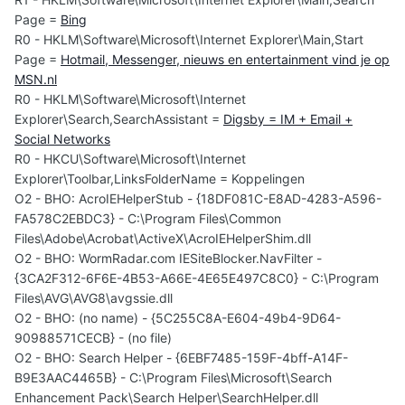
Page =
Bing
R0 - HKLM\Software\Microsoft\Internet Explorer\Main,Start
Page =
Hotmail, Messenger, nieuws en entertainment vind je op
MSN.nl
R0 - HKLM\Software\Microsoft\Internet
Explorer\Search,SearchAssistant =
Digsby = IM + Email +
Social Networks
R0 - HKCU\Software\Microsoft\Internet
Explorer\Toolbar,LinksFolderName = Koppelingen
O2 - BHO: AcroIEHelperStub - {18DF081C-E8AD-4283-A596-
FA578C2EBDC3} - C:\Program Files\Common
Files\Adobe\Acrobat\ActiveX\AcroIEHelperShim.dll
O2 - BHO: WormRadar.com IESiteBlocker.NavFilter -
{3CA2F312-6F6E-4B53-A66E-4E65E497C8C0} - C:\Program
Files\AVG\AVG8\avgssie.dll
O2 - BHO: (no name) - {5C255C8A-E604-49b4-9D64-
90988571CECB} - (no file)
O2 - BHO: Search Helper - {6EBF7485-159F-4bff-A14F-
B9E3AAC4465B} - C:\Program Files\Microsoft\Search
Enhancement Pack\Search Helper\SearchHelper.dll