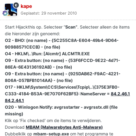
kape
Geplaatst:
29 november 2010
Start Hijackthis op. Selecteer “
Scan”
. Selecteer alleen de items
die hieronder zijn genoemd:
O2 - BHO: (no name) - {5C255C8A-E604-49b4-9D64-
90988571CECB} - (no file)
O4 - HKLM\..\Run: [Alcmtr] ALCMTR.EXE
O9 - Extra button: (no name) - {53F6FCCD-9E22-4d71-
86EA-6E43136192AB} - (no file)
O9 - Extra button: (no name) - {925DAB62-F9AC-4221-
806A-057BFB1014AA} - (no file)
O17 - HKLM\System\CCS\Services\Tcpip\..\{375E3FB0-
C333-4184-B53A-9E7070F62BF5}: NameServer =
84.2.46.1
84.2.44.1
O20 - Winlogon Notify: avgrsstarter - avgrsstx.dll (file
missing)
Klik op 'Fix checked' om de items te verwijderen.
Download
MBAM (Malwarebytes Anti-Malware)
Dubbelklik op
mbam-setup.exe
om het programma te