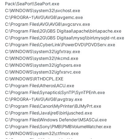
Pack\SeaPort\SeaPort.exe
C:\WINDOWS\system32\svchost.exe
C:\PROGRA~1\AVG\AVG8\avgemc.exe
C:\Program Files\AVG\AVG8\avgcsrvx.exe
C:\Program Files\2G\GBS Digitaal\apache\bin\apache.exe
C:\Program Files\2G\GBS Digitaal\mysql\bin\mysqld-nt.exe
C:\Program Files\CyberLink\PowerDVD\PDVDServ.exe
C:\WINDOWS\system32\igfxtray.exe
C:\WINDOWS\system32\hkcmd.exe
C:\WINDOWS\system32\igfxpers.exe
C:\WINDOWS\system32\igfxsrvc.exe
C:\WINDOWS\RTHDCPL.EXE
C:\Program Files\Atheros\ACU.exe
C:\Program Files\Synaptics\SynTP\SynTPEnh.exe
C:\PROGRA~1\AVG\AVG8\avgtray.exe
C:\Program Files\Canon\MyPrinter\BJMyPrt.exe
C:\Program Files\Java\jre6\bin\jusched.exe
C:\Program Files\Windows Defender\MSASCui.exe
C:\Program Files\Sony\PMB\PMBVolumeWatcher.exe
C:\WINDOWS\system32\ctfmon.exe