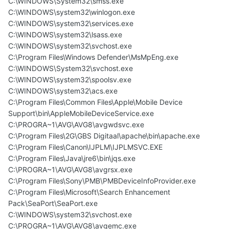
C:\WINDOWS\System32\smss.exe
C:\WINDOWS\system32\winlogon.exe
C:\WINDOWS\system32\services.exe
C:\WINDOWS\system32\lsass.exe
C:\WINDOWS\system32\svchost.exe
C:\Program Files\Windows Defender\MsMpEng.exe
C:\WINDOWS\System32\svchost.exe
C:\WINDOWS\system32\spoolsv.exe
C:\WINDOWS\system32\acs.exe
C:\Program Files\Common Files\Apple\Mobile Device
Support\bin\AppleMobileDeviceService.exe
C:\PROGRA~1\AVG\AVG8\avgwdsvc.exe
C:\Program Files\2G\GBS Digitaal\apache\bin\apache.exe
C:\Program Files\Canon\IJPLM\IJPLMSVC.EXE
C:\Program Files\Java\jre6\bin\jqs.exe
C:\PROGRA~1\AVG\AVG8\avgrsx.exe
C:\Program Files\Sony\PMB\PMBDeviceInfoProvider.exe
C:\Program Files\Microsoft\Search Enhancement
Pack\SeaPort\SeaPort.exe
C:\WINDOWS\system32\svchost.exe
C:\PROGRA~1\AVG\AVG8\avgemc.exe