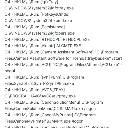
O4 - HKLM\..\Run: [igfxTray]
C:\WINDOWS\system32\igfxtray.exe
O4 - HKLM\..\Run: [HotKeysCmds]
C:\WINDOWS\system32\hkcmd.exe
O4 - HKLM\..\Run: [Persistence]
C:\WINDOWS\system32\igfxpers.exe
O4 - HKLM\..\Run: [RTHDCPL] RTHDCPL.EXE
O4 - HKLM\..\Run: [Alcmtr] ALCMTR.EXE
O4 - HKLM\..\Run: [Camera Assistant Software] "C:\Program
Files\Camera Assistant Software for Toshiba\traybar.exe" /start
O4 - HKLM\..\Run: [ACU] "C:\Program Files\Atheros\ACU.exe" -
nogui
O4 - HKLM\..\Run: [synTPEnh] C:\Program
Files\Synaptics\SynTP\SynTPEnh.exe
O4 - HKLM\..\Run: [AVG8_TRAY]
C:\PROGRA~1\AVG\AVG8\avgtray.exe
O4 - HKLM\..\Run: [CanonSolutionMenu] C:\Program
Files\Canon\SolutionMenu\CNSLMAIN.exe /logon
O4 - HKLM\..\Run: [CanonMyPrinter] C:\Program
Files\Canon\MyPrinter\BJMyPrt.exe /logon
O4 - HKLM\..\Run: [sunJavaUpdateSched] "C:\Program