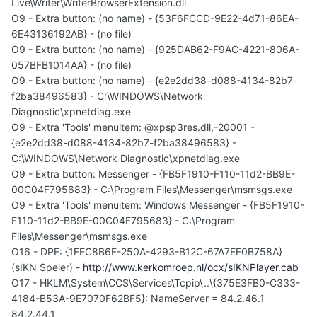
Live\Writer\WriterBrowserExtension.dll
O9 - Extra button: (no name) - {53F6FCCD-9E22-4d71-86EA-
6E43136192AB} - (no file)
O9 - Extra button: (no name) - {925DAB62-F9AC-4221-806A-
057BFB1014AA} - (no file)
O9 - Extra button: (no name) - {e2e2dd38-d088-4134-82b7-
f2ba38496583} - C:\WINDOWS\Network
Diagnostic\xpnetdiag.exe
O9 - Extra 'Tools' menuitem: @xpsp3res.dll,-20001 -
{e2e2dd38-d088-4134-82b7-f2ba38496583} -
C:\WINDOWS\Network Diagnostic\xpnetdiag.exe
O9 - Extra button: Messenger - {FB5F1910-F110-11d2-BB9E-
00C04F795683} - C:\Program Files\Messenger\msmsgs.exe
O9 - Extra 'Tools' menuitem: Windows Messenger - {FB5F1910-
F110-11d2-BB9E-00C04F795683} - C:\Program
Files\Messenger\msmsgs.exe
O16 - DPF: {1FEC8B6F-250A-4293-B12C-67A7EF0B758A}
(sIKN Speler) -
http://www.kerkomroep.nl/ocx/sIKNPlayer.cab
O17 - HKLM\System\CCS\Services\Tcpip\..\{375E3FB0-C333-
4184-B53A-9E7070F62BF5}: NameServer = 84.2.46.1
84.2.44.1