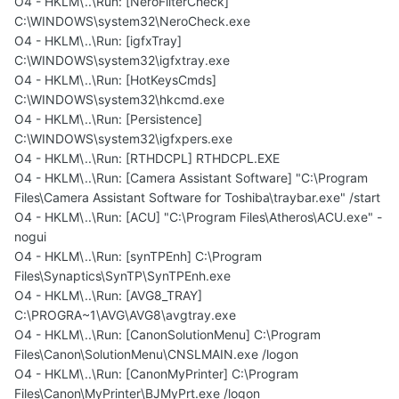
O4 - HKLM\..\Run: [NeroFilterCheck]
C:\WINDOWS\system32\NeroCheck.exe
O4 - HKLM\..\Run: [igfxTray]
C:\WINDOWS\system32\igfxtray.exe
O4 - HKLM\..\Run: [HotKeysCmds]
C:\WINDOWS\system32\hkcmd.exe
O4 - HKLM\..\Run: [Persistence]
C:\WINDOWS\system32\igfxpers.exe
O4 - HKLM\..\Run: [RTHDCPL] RTHDCPL.EXE
O4 - HKLM\..\Run: [Camera Assistant Software] "C:\Program
Files\Camera Assistant Software for Toshiba\traybar.exe" /start
O4 - HKLM\..\Run: [ACU] "C:\Program Files\Atheros\ACU.exe" -
nogui
O4 - HKLM\..\Run: [synTPEnh] C:\Program
Files\Synaptics\SynTP\SynTPEnh.exe
O4 - HKLM\..\Run: [AVG8_TRAY]
C:\PROGRA~1\AVG\AVG8\avgtray.exe
O4 - HKLM\..\Run: [CanonSolutionMenu] C:\Program
Files\Canon\SolutionMenu\CNSLMAIN.exe /logon
O4 - HKLM\..\Run: [CanonMyPrinter] C:\Program
Files\Canon\MyPrinter\BJMyPrt.exe /logon