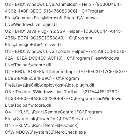
O2 - BHO: Windows Live Aanmelden - Help - {9030D464-
4C02-4ABF-8ECC-5164760863C6} - C:\Program
Files\Common Files\Microsoft Shared\Windows
Live\WindowsLiveLogin.dll
O2 - BHO: Java Plug-In 2 SSV Helper - {DBC80044-A445-
435b-BC74-9C25C1C588A9} - C:\Program
Files\Java\jre6\bin\jp2ssv.dll
O2 - BHO: Windows Live Toolbar Helper - {E15A8DC0-8516-
42A1-81EA-DC94EC1ACF10} - C:\Program Files\Windows
Live\Toolbar\wltcore.dll
O2 - BHO: JQSIEStartDetectorImpl - {E7E6F031-17CE-4C07-
BC86-EABFE594F69C} - C:\Program
Files\Java\jre6\lib\deploy\jqs\ie\jqs_plugin.dll
O3 - Toolbar: &Windows Live Toolbar - {21FA44EF-376D-
4D53-9B0F-8A89D3229068} - C:\Program Files\Windows
Live\Toolbar\wltcore.dll
O4 - HKLM\..\Run: [RemoteControl] "C:\Program
Files\CyberLink\PowerDVD\PDVDServ.exe"
O4 - HKLM\..\Run: [NeroFilterCheck]
C:\WINDOWS\system32\NeroCheck.exe