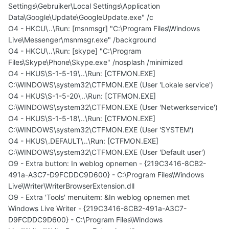
Settings\Gebruiker\Local Settings\Application
Data\Google\Update\GoogleUpdate.exe" /c
O4 - HKCU\..\Run: [msnmsgr] "C:\Program Files\Windows
Live\Messenger\msnmsgr.exe" /background
O4 - HKCU\..\Run: [skype] "C:\Program
Files\Skype\Phone\Skype.exe" /nosplash /minimized
O4 - HKUS\S-1-5-19\..\Run: [CTFMON.EXE]
C:\WINDOWS\system32\CTFMON.EXE (User 'Lokale service')
O4 - HKUS\S-1-5-20\..\Run: [CTFMON.EXE]
C:\WINDOWS\system32\CTFMON.EXE (User 'Netwerkservice')
O4 - HKUS\S-1-5-18\..\Run: [CTFMON.EXE]
C:\WINDOWS\system32\CTFMON.EXE (User 'SYSTEM')
O4 - HKUS\.DEFAULT\..\Run: [CTFMON.EXE]
C:\WINDOWS\system32\CTFMON.EXE (User 'Default user')
O9 - Extra button: In weblog opnemen - {219C3416-8CB2-
491a-A3C7-D9FCDDC9D600} - C:\Program Files\Windows
Live\Writer\WriterBrowserExtension.dll
O9 - Extra 'Tools' menuitem: &In weblog opnemen met
Windows Live Writer - {219C3416-8CB2-491a-A3C7-
D9FCDDC9D600} - C:\Program Files\Windows