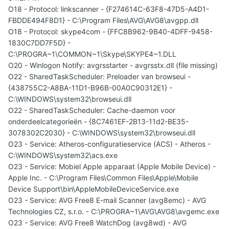
O18 - Protocol: linkscanner - {F274614C-63F8-47D5-A4D1-
FBDDE494F8D1} - C:\Program Files\AVG\AVG8\avgpp.dll
O18 - Protocol: skype4com - {FFC8B962-9B40-4DFF-9458-
1830C7DD7F5D} -
C:\PROGRA~1\COMMON~1\Skype\SKYPE4~1.DLL
O20 - Winlogon Notify: avgrsstarter - avgrsstx.dll (file missing)
O22 - SharedTaskScheduler: Preloader van browseui -
{438755C2-A8BA-11D1-B96B-00A0C90312E1} -
C:\WINDOWS\system32\browseui.dll
O22 - SharedTaskScheduler: Cache-daemon voor
onderdeelcategorieën - {8C7461EF-2B13-11d2-BE35-
3078302C2030} - C:\WINDOWS\system32\browseui.dll
O23 - Service: Atheros-configuratieservice (ACS) - Atheros -
C:\WINDOWS\system32\acs.exe
O23 - Service: Mobiel Apple apparaat (Apple Mobile Device) -
Apple Inc. - C:\Program Files\Common Files\Apple\Mobile
Device Support\bin\AppleMobileDeviceService.exe
O23 - Service: AVG Free8 E-mail Scanner (avg8emc) - AVG
Technologies CZ, s.r.o. - C:\PROGRA~1\AVG\AVG8\avgemc.exe
O23 - Service: AVG Free8 WatchDog (avg8wd) - AVG