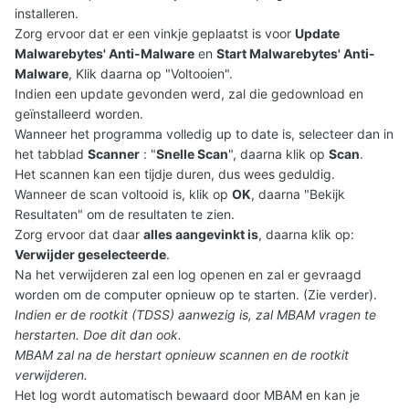
installeren.
Zorg ervoor dat er een vinkje geplaatst is voor
Update
Malwarebytes' Anti-Malware
en
Start Malwarebytes' Anti-
Malware
, Klik daarna op "Voltooien".
Indien een update gevonden werd, zal die gedownload en
geïnstalleerd worden.
Wanneer het programma volledig up to date is, selecteer dan in
het tabblad
Scanner
: "
Snelle Scan
", daarna klik op
Scan
.
Het scannen kan een tijdje duren, dus wees geduldig.
Wanneer de scan voltooid is, klik op
OK
, daarna "Bekijk
Resultaten" om de resultaten te zien.
Zorg ervoor dat daar
alles aangevinkt is
, daarna klik op:
Verwijder geselecteerde
.
Na het verwijderen zal een log openen en zal er gevraagd
worden om de computer opnieuw op te starten. (Zie verder).
Indien er de rootkit (TDSS) aanwezig is, zal MBAM vragen te
herstarten. Doe dit dan ook.
MBAM zal na de herstart opnieuw scannen en de rootkit
verwijderen.
Het log wordt automatisch bewaard door MBAM en kan je