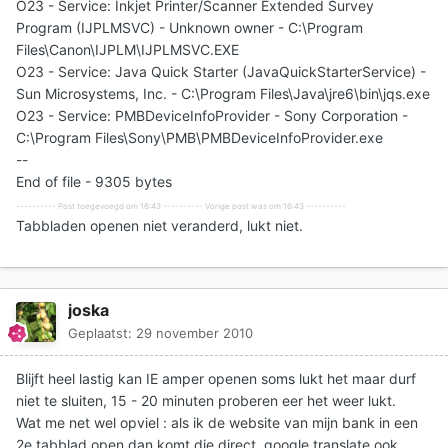
O23 - Service: Inkjet Printer/Scanner Extended Survey
Program (IJPLMSVC) - Unknown owner - C:\Program
Files\Canon\IJPLM\IJPLMSVC.EXE
O23 - Service: Java Quick Starter (JavaQuickStarterService) -
Sun Microsystems, Inc. - C:\Program Files\Java\jre6\bin\jqs.exe
O23 - Service: PMBDeviceInfoProvider - Sony Corporation -
C:\Program Files\Sony\PMB\PMBDeviceInfoProvider.exe
--
End of file - 9305 bytes
---------- Post toegevoegd om 16:43 ---------- Vorige post was om 16:43 ----------
Tabbladen openen niet veranderd, lukt niet.
joska
Geplaatst:
29 november 2010
Blijft heel lastig kan IE amper openen soms lukt het maar durf
niet te sluiten, 15 - 20 minuten proberen eer het weer lukt.
Wat me net wel opviel : als ik de website van mijn bank in een
2e tabblad open dan komt die direct, google translate ook