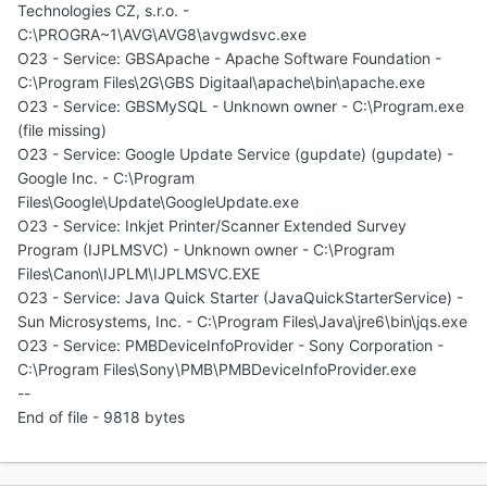
Technologies CZ, s.r.o. -
C:\PROGRA~1\AVG\AVG8\avgwdsvc.exe
O23 - Service: GBSApache - Apache Software Foundation -
C:\Program Files\2G\GBS Digitaal\apache\bin\apache.exe
O23 - Service: GBSMySQL - Unknown owner - C:\Program.exe
(file missing)
O23 - Service: Google Update Service (gupdate) (gupdate) -
Google Inc. - C:\Program
Files\Google\Update\GoogleUpdate.exe
O23 - Service: Inkjet Printer/Scanner Extended Survey
Program (IJPLMSVC) - Unknown owner - C:\Program
Files\Canon\IJPLM\IJPLMSVC.EXE
O23 - Service: Java Quick Starter (JavaQuickStarterService) -
Sun Microsystems, Inc. - C:\Program Files\Java\jre6\bin\jqs.exe
O23 - Service: PMBDeviceInfoProvider - Sony Corporation -
C:\Program Files\Sony\PMB\PMBDeviceInfoProvider.exe
--
End of file - 9818 bytes