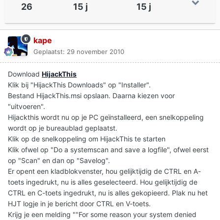
26
15 j
15 j
kape
Geplaatst:
29 november 2010
Download
HijackThis
Klik bij "HijackThis Downloads" op "Installer".
Bestand HijackThis.msi opslaan. Daarna kiezen voor
"uitvoeren".
Hijackthis wordt nu op je PC geïnstalleerd, een snelkoppeling
wordt op je bureaublad geplaatst.
Klik op de snelkoppeling om HijackThis te starten
Klik ofwel op "Do a systemscan and save a logfile", ofwel eerst
op "Scan" en dan op "Savelog".
Er opent een kladblokvenster, hou gelijktijdig de CTRL en A-
toets ingedrukt, nu is alles geselecteerd. Hou gelijktijdig de
CTRL en C-toets ingedrukt, nu is alles gekopieerd. Plak nu het
HJT logje in je bericht door CTRL en V-toets.
Krijg je een melding ""For some reason your system denied