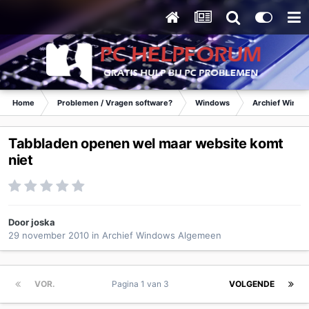
Home
Problemen / Vragen software?
Windows
Archief Wind
Tabbladen openen wel maar website komt
niet
Door
joska
29 november 2010
in
Archief Windows Algemeen
VOR.
Pagina 1 van 3
VOLGENDE