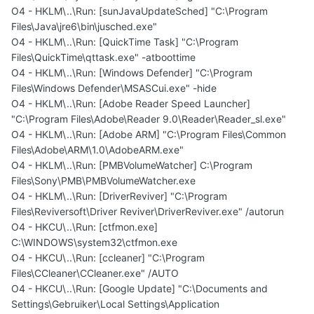
O4 - HKLM\..\Run: [sunJavaUpdateSched] "C:\Program
Files\Java\jre6\bin\jusched.exe"
O4 - HKLM\..\Run: [QuickTime Task] "C:\Program
Files\QuickTime\qttask.exe" -atboottime
O4 - HKLM\..\Run: [Windows Defender] "C:\Program
Files\Windows Defender\MSASCui.exe" -hide
O4 - HKLM\..\Run: [Adobe Reader Speed Launcher]
"C:\Program Files\Adobe\Reader 9.0\Reader\Reader_sl.exe"
O4 - HKLM\..\Run: [Adobe ARM] "C:\Program Files\Common
Files\Adobe\ARM\1.0\AdobeARM.exe"
O4 - HKLM\..\Run: [PMBVolumeWatcher] C:\Program
Files\Sony\PMB\PMBVolumeWatcher.exe
O4 - HKLM\..\Run: [DriverReviver] "C:\Program
Files\Reviversoft\Driver Reviver\DriverReviver.exe" /autorun
O4 - HKCU\..\Run: [ctfmon.exe]
C:\WINDOWS\system32\ctfmon.exe
O4 - HKCU\..\Run: [ccleaner] "C:\Program
Files\CCleaner\CCleaner.exe" /AUTO
O4 - HKCU\..\Run: [Google Update] "C:\Documents and
Settings\Gebruiker\Local Settings\Application