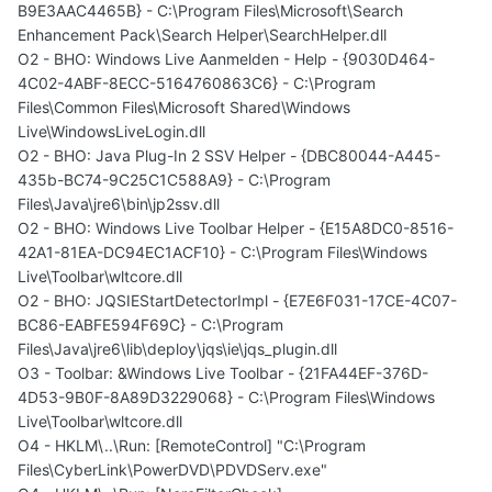
B9E3AAC4465B} - C:\Program Files\Microsoft\Search
Enhancement Pack\Search Helper\SearchHelper.dll
O2 - BHO: Windows Live Aanmelden - Help - {9030D464-
4C02-4ABF-8ECC-5164760863C6} - C:\Program
Files\Common Files\Microsoft Shared\Windows
Live\WindowsLiveLogin.dll
O2 - BHO: Java Plug-In 2 SSV Helper - {DBC80044-A445-
435b-BC74-9C25C1C588A9} - C:\Program
Files\Java\jre6\bin\jp2ssv.dll
O2 - BHO: Windows Live Toolbar Helper - {E15A8DC0-8516-
42A1-81EA-DC94EC1ACF10} - C:\Program Files\Windows
Live\Toolbar\wltcore.dll
O2 - BHO: JQSIEStartDetectorImpl - {E7E6F031-17CE-4C07-
BC86-EABFE594F69C} - C:\Program
Files\Java\jre6\lib\deploy\jqs\ie\jqs_plugin.dll
O3 - Toolbar: &Windows Live Toolbar - {21FA44EF-376D-
4D53-9B0F-8A89D3229068} - C:\Program Files\Windows
Live\Toolbar\wltcore.dll
O4 - HKLM\..\Run: [RemoteControl] "C:\Program
Files\CyberLink\PowerDVD\PDVDServ.exe"