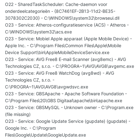
O22 - SharedTaskScheduler: Cache-daemon voor
onderdeelcategorieën - {8C7461EF-2B13-11d2-BE35-
3078302C2030} - C:\WINDOWS\system32\browseui.dll
O23 - Service: Atheros-configuratieservice (ACS) - Atheros -
C:\WINDOWS\system32\acs.exe
O23 - Service: Mobiel Apple apparaat (Apple Mobile Device) -
Apple Inc. - C:\Program Files\Common Files\Apple\Mobile
Device Support\bin\AppleMobileDeviceService.exe
O23 - Service: AVG Free8 E-mail Scanner (avg8emc) - AVG
Technologies CZ, s.r.o. - C:\PROGRA~1\AVG\AVG8\avgemc.exe
O23 - Service: AVG Free8 WatchDog (avg8wd) - AVG
Technologies CZ, s.r.o. -
C:\PROGRA~1\AVG\AVG8\avgwdsvc.exe
O23 - Service: GBSApache - Apache Software Foundation -
C:\Program Files\2G\GBS Digitaal\apache\bin\apache.exe
O23 - Service: GBSMySQL - Unknown owner - C:\Program.exe
(file missing)
O23 - Service: Google Update Service (gupdate) (gupdate) -
Google Inc. - C:\Program
Files\Google\Update\GoogleUpdate.exe