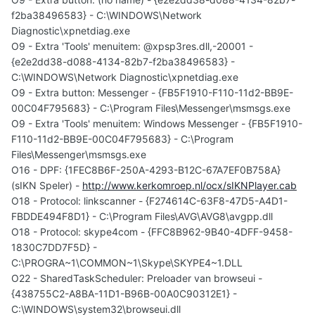
f2ba38496583} - C:\WINDOWS\Network
Diagnostic\xpnetdiag.exe
O9 - Extra 'Tools' menuitem: @xpsp3res.dll,-20001 -
{e2e2dd38-d088-4134-82b7-f2ba38496583} -
C:\WINDOWS\Network Diagnostic\xpnetdiag.exe
O9 - Extra button: Messenger - {FB5F1910-F110-11d2-BB9E-
00C04F795683} - C:\Program Files\Messenger\msmsgs.exe
O9 - Extra 'Tools' menuitem: Windows Messenger - {FB5F1910-
F110-11d2-BB9E-00C04F795683} - C:\Program
Files\Messenger\msmsgs.exe
O16 - DPF: {1FEC8B6F-250A-4293-B12C-67A7EF0B758A}
(sIKN Speler) -
http://www.kerkomroep.nl/ocx/sIKNPlayer.cab
O18 - Protocol: linkscanner - {F274614C-63F8-47D5-A4D1-
FBDDE494F8D1} - C:\Program Files\AVG\AVG8\avgpp.dll
O18 - Protocol: skype4com - {FFC8B962-9B40-4DFF-9458-
1830C7DD7F5D} -
C:\PROGRA~1\COMMON~1\Skype\SKYPE4~1.DLL
O22 - SharedTaskScheduler: Preloader van browseui -
{438755C2-A8BA-11D1-B96B-00A0C90312E1} -
C:\WINDOWS\system32\browseui.dll