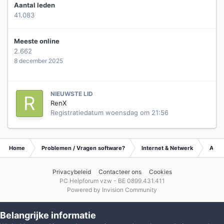
Aantal leden
41.083
Meeste online
2.662
8 december 2025
NIEUWSTE LID
RenX
Registratiedatum
woensdag om 21:56
Home
Problemen / Vragen software?
Internet & Netwerk
Archi
Privacybeleid
Contacteer ons
Cookies
PC Helpforum vzw - BE 0899.431.411
Powered by Invision Community
Belangrijke informatie