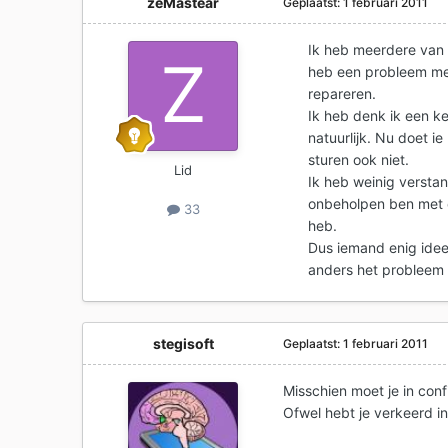
zeMastear
Geplaatst:
1 februari 2011
Ik heb meerdere van 
heb een probleem met
repareren.
Ik heb denk ik een k
natuurlijk. Nu doet i
sturen ook niet.
Lid
Ik heb weinig verstan
onbeholpen ben met c
33
heb.
Dus iemand enig idee 
anders het probleem k
stegisoft
Geplaatst:
1 februari 2011
Misschien moet je in conf
Ofwel hebt je verkeerd i