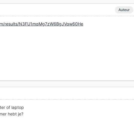
Auteur
m.com/results/N3FU1mqMg7zW6BgJVqw60He
er of laptop
mer hebt je?