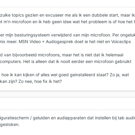
zulke topics gezien en excuseer me als ik een dubbele start, maar i
 m'n microfoon en ik heb geen idee wat het probleem is of hoe het 
eer mijn besturingsysteem verwijderd van mijn microfoon. Per ongelu
e nix meer. MSN Video + Audiogesprek doet ie het niet en Voiceclips
d van bijvoorbeeld microfoons, maar het is niet dat ik helemaal
omputers. Het is alleen dat ik nooit eerder een microfoon gebruikt
hoe ik kan kijken of alles wel goed geinstalleerd staat? Zo ja, wat
an zijn? Zo nee, hoe fix ik het?
iguratiescherm / geluiden en audiapparaten dat instellen bij tab audi
ngestoken.