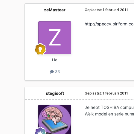
zeMastear
Geplaatst:
1 februari 2011
http://speccy.pirifor
Lid
33
stegisoft
Geplaatst:
1 februari 2011
Je hebt TOSHIBA comput
Welk model en serie num