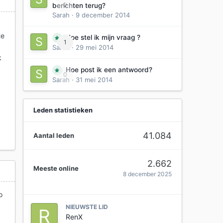
0
berichten terug?
Sarah
·
9 december 2014
k
te
Hoe stel ik mijn vraag ?
1
Sarah
·
29 mei 2014
k
Hoe post ik een antwoord?
0
Sarah
·
31 mei 2014
Leden statistieken
41.084
Aantal leden
2.662
Meeste online
8 december 2025
o
NIEUWSTE LID
RenX