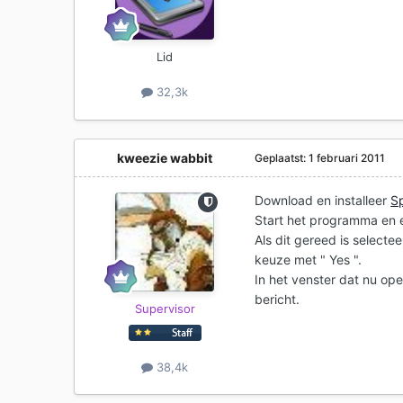
Lid
32,3k
kweezie wabbit
Geplaatst:
1 februari 2011
Download en installeer
S
Start het programma en 
Als dit gereed is selecte
keuze met " Yes ".
In het venster dat nu open
bericht.
Supervisor
38,4k