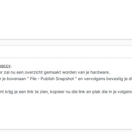
peccy
.
er zal nu een overzicht gemaakt worden van je hardware.
er je bovenaan " File - Publish Snapshot " en vervolgens bevestig je d
t krijg je een link te zien, kopieer nu die link en plak die in je volgen