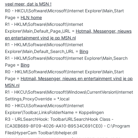
veel meer, dat is MSN !
R0 - HKCU\Software\Microsoft\Internet Explorer\Main,Start
Page =
HLN home
R1 - HKLM\Software\Microsoft\Internet
Explorer\Main,Default_Page_URL =
Hotmail, Messenger, nieuws
en entertainment vind je op MSN.nl
R1 - HKLM\Software\Microsoft\Internet
Explorer\Main,Default_Search_URL =
Bing
R1 - HKLM\Software\Microsoft\Internet Explorer\Main,Search
Page =
Bing
R0 - HKLM\Software\Microsoft\Internet Explorer\Main,Start
Page =
Hotmail, Messenger, nieuws en entertainment vind je op
MSN.nl
R1 - HKCU\Software\Microsoft\Windows\CurrentVersion\Internet
Settings,ProxyOverride = *.local
R0 - HKCU\Software\Microsoft\Internet
Explorer\Toolbar,LinksFolderName = Koppelingen
R3 - URLSearchHook: ToolbarURLSearchHook Class -
{CA3EB689-8F09-4026-AA10-B9534C691CE0} - C:\Program
Files\HyperCam Toolbar\tbhelper.dll