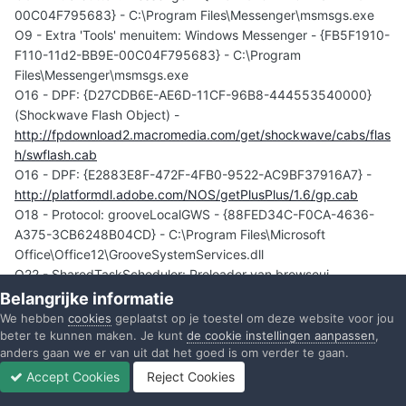
00C04F795683} - C:\Program Files\Messenger\msmsgs.exe
O9 - Extra 'Tools' menuitem: Windows Messenger - {FB5F1910-
F110-11d2-BB9E-00C04F795683} - C:\Program
Files\Messenger\msmsgs.exe
O16 - DPF: {D27CDB6E-AE6D-11CF-96B8-444553540000}
(Shockwave Flash Object) -
http://fpdownload2.macromedia.com/get/shockwave/cabs/flas
h/swflash.cab
O16 - DPF: {E2883E8F-472F-4FB0-9522-AC9BF37916A7} -
http://platformdl.adobe.com/NOS/getPlusPlus/1.6/gp.cab
O18 - Protocol: grooveLocalGWS - {88FED34C-F0CA-4636-
A375-3CB6248B04CD} - C:\Program Files\Microsoft
Office\Office12\GrooveSystemServices.dll
O22 - SharedTaskScheduler: Preloader van browseui -
{438755C2-A8BA-11D1-B96B-00A0C90312E1} -
Belangrijke informatie
C:\WINDOWS\system32\browseui.dll
We hebben
cookies
geplaatst op je toestel om deze website voor jou
O22 - SharedTaskScheduler: Cache-daemon voor
beter te kunnen maken. Je kunt
de cookie instellingen aanpassen
,
anders gaan we er van uit dat het goed is om verder te gaan.
onderdeelcategorieën - {8C7461EF-2B13-11d2-BE35-
3078302C2030} - C:\WINDOWS\system32\browseui.dll
Accept Cookies
Reject Cookies
Forums
Ongelezen
Inloggen
Registreren
Meer
O23 - Service: Mobiel Apple apparaat (Apple Mobile Device) -