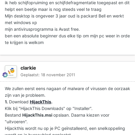
ik heb schijfopruiming en schijfdefragmentatie toegepast en dit
helpt een beetje maar is nog steeds veel te traag
Mijn desktop is ongeveer 3 jaar oud is packard Bell en werkt
met windows xp
mijn antivirusprogramma is Avast free.
ben een absolute beginner dus elke tip om mijn pc weer in orde
te krijgen is welkom
clarkie
Geplaatst:
18 november 2011
We zullen eerst eens nagaan of malware of virussen de oorzaak
zijn van je probleem.
1.
Download
HijackThis
.
Klik bij "HijackThis Downloads" op "Installer".
Bestand
HijackThis.msi
opslaan. Daarna kiezen voor
"uitvoeren".
Hijackthis wordt nu op je PC geïnstalleerd, een snelkoppeling
wordt op je bureaublad geplaatst.