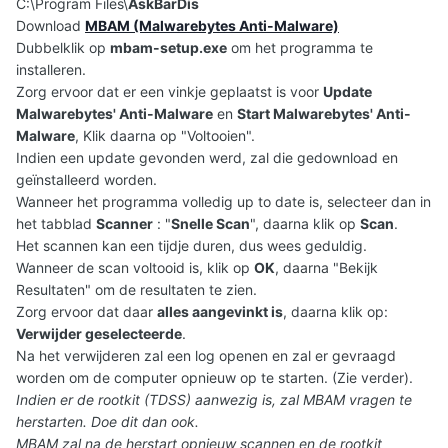
C:\Program Files\
AskBarDis
Download
MBAM (Malwarebytes Anti-Malware)
Dubbelklik op
mbam-setup.exe
om het programma te
installeren.
Zorg ervoor dat er een vinkje geplaatst is voor
Update
Malwarebytes' Anti-Malware
en
Start Malwarebytes' Anti-
Malware
, Klik daarna op "Voltooien".
Indien een update gevonden werd, zal die gedownload en
geïnstalleerd worden.
Wanneer het programma volledig up to date is, selecteer dan in
het tabblad
Scanner
: "
Snelle Scan
", daarna klik op
Scan
.
Het scannen kan een tijdje duren, dus wees geduldig.
Wanneer de scan voltooid is, klik op
OK
, daarna "Bekijk
Resultaten" om de resultaten te zien.
Zorg ervoor dat daar
alles aangevinkt is
, daarna klik op:
Verwijder geselecteerde
.
Na het verwijderen zal een log openen en zal er gevraagd
worden om de computer opnieuw op te starten. (Zie verder).
Indien er de rootkit (TDSS) aanwezig is, zal MBAM vragen te
herstarten. Doe dit dan ook.
MBAM zal na de herstart opnieuw scannen en de rootkit