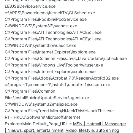
LE\USBDeviceService.exe
c:\APPS\Powercinema\Kernel\TV\CLSched.exe
C:\Program Files\iPod\bin\iPodService.exe
C:\WINDOWS\System32\svchost.exe
C:\Program Files\ATI Technologies\ATI.ACE\cli.exe
C:\Program Files\ATI Technologies\ATI.ACE\cli.exe
C:\WINDOWS\system32\wuauclt.exe
C:\Program Files\Internet Explorer\iexplore.exe
C:\Program Files\Common Files\Java\Java Update\jucheck.exe
C:\Program Files\Windows Live\Toolbar\wltuser.exe
C:\Program Files\Internet Explorer\iexplore.exe
C:\Program Files\Adobe\Acrobat 7.0\Reader\AcroRd32.exe
c:\progra~1\common~1\instal~1\update~1\isuspm.exe
C:\Program Files\Common
Files\InstallShield\UpdateService\agent.exe
C:\WINDOWS\system32\msiexec.exe
C:\Program Files\Trend Micro\HiJackThis\HiJackThis.exe
R1 - HKCU\Software\Microsoft\Internet
Explorer\Main,Default_Page_URL =
MSN | Hotmail | Messenger
| Nieuws, sport, entertainment, video, lifestyle, auto en nog