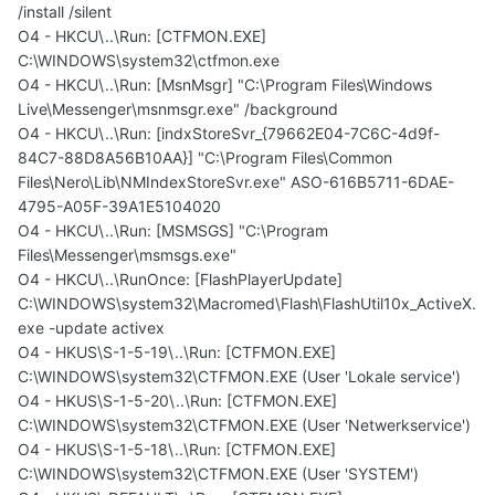
/install /silent
O4 - HKCU\..\Run: [CTFMON.EXE]
C:\WINDOWS\system32\ctfmon.exe
O4 - HKCU\..\Run: [MsnMsgr] "C:\Program Files\Windows
Live\Messenger\msnmsgr.exe" /background
O4 - HKCU\..\Run: [indxStoreSvr_{79662E04-7C6C-4d9f-
84C7-88D8A56B10AA}] "C:\Program Files\Common
Files\Nero\Lib\NMIndexStoreSvr.exe" ASO-616B5711-6DAE-
4795-A05F-39A1E5104020
O4 - HKCU\..\Run: [MSMSGS] "C:\Program
Files\Messenger\msmsgs.exe"
O4 - HKCU\..\RunOnce: [FlashPlayerUpdate]
C:\WINDOWS\system32\Macromed\Flash\FlashUtil10x_ActiveX.
exe -update activex
O4 - HKUS\S-1-5-19\..\Run: [CTFMON.EXE]
C:\WINDOWS\system32\CTFMON.EXE (User 'Lokale service')
O4 - HKUS\S-1-5-20\..\Run: [CTFMON.EXE]
C:\WINDOWS\system32\CTFMON.EXE (User 'Netwerkservice')
O4 - HKUS\S-1-5-18\..\Run: [CTFMON.EXE]
C:\WINDOWS\system32\CTFMON.EXE (User 'SYSTEM')