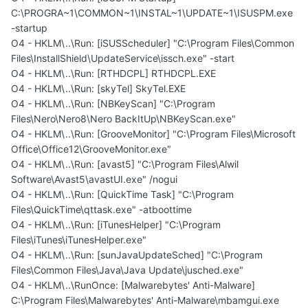
C:\PROGRA~1\COMMON~1\INSTAL~1\UPDATE~1\ISUSPM.exe
-startup
O4 - HKLM\..\Run: [iSUSScheduler] "C:\Program Files\Common
Files\InstallShield\UpdateService\issch.exe" -start
O4 - HKLM\..\Run: [RTHDCPL] RTHDCPL.EXE
O4 - HKLM\..\Run: [skyTel] SkyTel.EXE
O4 - HKLM\..\Run: [NBKeyScan] "C:\Program
Files\Nero\Nero8\Nero BackItUp\NBKeyScan.exe"
O4 - HKLM\..\Run: [GrooveMonitor] "C:\Program Files\Microsoft
Office\Office12\GrooveMonitor.exe"
O4 - HKLM\..\Run: [avast5] "C:\Program Files\Alwil
Software\Avast5\avastUI.exe" /nogui
O4 - HKLM\..\Run: [QuickTime Task] "C:\Program
Files\QuickTime\qttask.exe" -atboottime
O4 - HKLM\..\Run: [iTunesHelper] "C:\Program
Files\iTunes\iTunesHelper.exe"
O4 - HKLM\..\Run: [sunJavaUpdateSched] "C:\Program
Files\Common Files\Java\Java Update\jusched.exe"
O4 - HKLM\..\RunOnce: [Malwarebytes' Anti-Malware]
C:\Program Files\Malwarebytes' Anti-Malware\mbamgui.exe