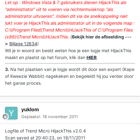
Let op : Windows Vista & 7 gebruikers dienen HijackThis als
“administrator” uit te voeren via rechtermuisknop “als
administrator uitvoeren
". Indien dit via de snelkoppeling niet
lukt voer je HijackThis als administrator uit in de volgende map :
C:\\Program Files\\Trend Micro\\HiJackThis of C:\\Program Files
(x86)\\Trend Micro\\HiJackThis.
(
Bekijk hier de afbeelding ---
>
Bijlage 12634
)
Wil je in woord en beeld weten hoe je een logje met HijackThis
maakt en plaatst op het forum, klik dan
HIER
.
3.
Na het plaatsen van je logje wordt dit door een expert (Kape
of Kweezie Wabbit) nagekeken en begeleidt hij jou verder door
het ganse proces.
yuklom
Geplaatst:
18 november 2011
Logfile of Trend Micro HijackThis v2.0.4
Scan saved at 20:40:23, on 18/11/2011