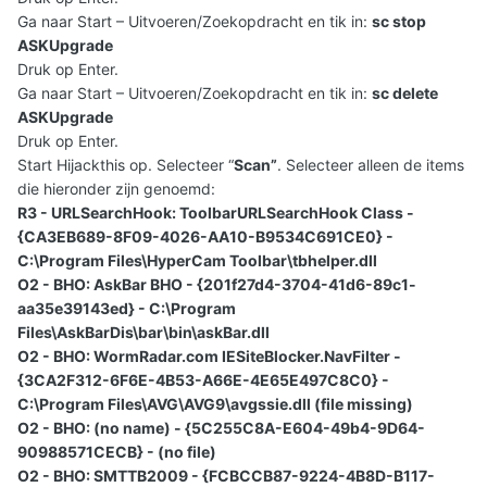
Ga naar Start – Uitvoeren/Zoekopdracht en tik in:
sc stop
ASKUpgrade
Druk op Enter.
Ga naar Start – Uitvoeren/Zoekopdracht en tik in:
sc delete
ASKUpgrade
Druk op Enter.
Start Hijackthis op. Selecteer “
Scan”
. Selecteer alleen de items
die hieronder zijn genoemd:
R3 - URLSearchHook: ToolbarURLSearchHook Class -
{CA3EB689-8F09-4026-AA10-B9534C691CE0} -
C:\Program Files\HyperCam Toolbar\tbhelper.dll
O2 - BHO: AskBar BHO - {201f27d4-3704-41d6-89c1-
aa35e39143ed} - C:\Program
Files\AskBarDis\bar\bin\askBar.dll
O2 - BHO: WormRadar.com IESiteBlocker.NavFilter -
{3CA2F312-6F6E-4B53-A66E-4E65E497C8C0} -
C:\Program Files\AVG\AVG9\avgssie.dll (file missing)
O2 - BHO: (no name) - {5C255C8A-E604-49b4-9D64-
90988571CECB} - (no file)
O2 - BHO: SMTTB2009 - {FCBCCB87-9224-4B8D-B117-