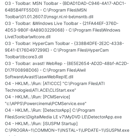
O3 - Toolbar: MSN Toolbar - {BDAD1DAD-C946-4A17-ADC1-
64B5B4FF55D0} - C:\Program Files\MSN
Toolbar\01.01.2607.0\msgr.nl.nl-be\msntb.dll
O3 - Toolbar: &Windows Live Toolbar - {21FA44EF-376D-
4D53-9B0F-8A89D3229068} - C:\Program Files\Windows
Live\Toolbar\wltcore.dll
O3 - Toolbar: HyperCam Toolbar - {338B4DFE-2E2C-4338-
9E41-E176D497299E} - C:\Program Files\HyperCam
Toolbar\tbcore3.dll
O3 - Toolbar: avast! WebRep - {8E5E2654-AD2D-48bf-AC2D-
D17F00898D06} - C:\Program Files\Alwil
Software\Avast5\aswWebRepIE.dll
O4 - HKLM\..\Run: [ATICCC] "C:\Program Files\ATI
Technologies\ATI.ACE\CLIStart.exe"
O4 - HKLM\..\Run: [PCMService]
"c:\APPS\Powercinema\PCMService.exe"
O4 - HKLM\..\Run: [DetectorApp] C:\Program
Files\Sonic\DigitalMedia LE v7\MyDVD LE\DetectorApp.exe
O4 - HKLM\..\Run: [iSUSPM Startup]
C:\PROGRA~1\COMMON~1\INSTAL~1\UPDATE~1\ISUSPM.exe