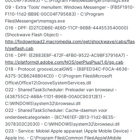
00C04F795683} - C:\Program Files\Messenger\msmsgs.exe
O9 - Extra 'Tools' menuitem: Windows Messenger - {FB5F1910-
F110-11d2-BB9E-00C04F795683} - C:\Program
Files\Messenger\msmsgs.exe
O16 - DPF: {D27CDB6E-AE6D-11CF-96B8-444553540000}
(Shockwave Flash Object) -
http://fpdownload2.macromedia.com/get/shockwave/cabs/flas
h/swflash.cab
O16 - DPF: {E2883E8F-472F-4FB0-9522-AC9BF37916A7} -
http://platformdl.adobe.com/NOS/getPlusPlus/1.6/gp.cab
O18 - Protocol: grooveLocalGWS - {88FED34C-F0CA-4636-
A375-3CB6248B04CD} - C:\Program Files\Microsoft
Office\Office12\GrooveSystemServices.dll
O22 - SharedTaskScheduler: Preloader van browseui -
{438755C2-A8BA-11D1-B96B-00A0C90312E1} -
C:\WINDOWS\system32\browseui.dll
O22 - SharedTaskScheduler: Cache-daemon voor
onderdeelcategorieën - {8C7461EF-2B13-11d2-BE35-
3078302C2030} - C:\WINDOWS\system32\browseui.dll
O23 - Service: Mobiel Apple apparaat (Apple Mobile Device) -
Apple Inc. - C:\Program Files\Common Files\Apple\Mobile