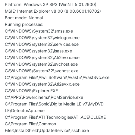
Platform: Windows XP SP3 (WinNT 5.01.2600)
MSIE: Internet Explorer v8.00 (8.00.6001.18702)
Boot mode: Normal
Running processes:
C:\WINDOWS\System32\smss.exe
C:\WINDOWS\system32\winlogon.exe
C:\WINDOWS\system32\services.exe
C:\WINDOWS\system32\lsass.exe
C:\WINDOWS\system32\Ati2evxx.exe
C:\WINDOWS\system32\svchost.exe
C:\WINDOWS\System32\svchost.exe
C:\Program Files\Alwil Software\Avast5\AvastSvc.exe
C:\WINDOWS\system32\Ati2evxx.exe
C:\WINDOWS\Explorer.EXE
C:\APPS\Powercinema\PCMService.exe
C:\Program Files\Sonic\DigitalMedia LE v7\MyDVD
LE\DetectorApp.exe
C:\Program Files\ATI Technologies\ATI.ACE\CLI.EXE
C:\Program Files\Common
Files\InstallShield\UpdateService\issch.exe