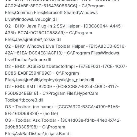
4C02-4ABF-8ECC-5164760863C6} - C:\Program
Files\Common Files\Microsoft Shared\Windows
Live\WindowsLiveLogin.dll
O2 - BHO: Java Plug-In 2 SSV Helper - {DBC80044-A445-
435b-BC74-9C25C1C588A9} - C:\Program
Files\Java\jre6\bin\jp2ssv.dll
O2 - BHO: Windows Live Toolbar Helper - {E15A8DC0-8516-
42A1-81EA-DC94EC1ACF10} - C:\Program Files\Windows
Live\Toolbar\wltcore.dll
O2 - BHO: JQSIEStartDetectorImpl - {E7E6F031-17CE-4C07-
BC86-EABFE594F69C} - C:\Program
Files\Java\jre6\lib\deploy\jqs\ie\jqs_plugin.dll
O2 - BHO: SMTTB2009 - {FCBCCB87-9224-4B8D-B117-
F56D924BEB18} - C:\Program Files\HyperCam
Toolbar\tbcore3.dll
O3 - Toolbar: (no name) - {CCC7A320-B3CA-4199-B1A6-
9F516DD69829} - (no file)
O3 - Toolbar: Ask Toolbar - {3041d03e-fd4b-44e0-b742-
2d9b88305f98} - C:\Program
Files\AskBarDis\bar\bin\askBar.dll