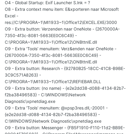
O4 - Global Startup: Exif Launcher S.lnk = ?
O8 - Extra context menu item: E&xporteren naar Microsoft
Excel -
res://C:\PROGRA~1\MI1933~1\Office12\EXCEL.EXE/3000
O9 - Extra button: Verzenden naar OneNote - {2670000A-
7350-4f3c-8081-5663EE0C6C49} -
C:\PROGRA~1\MI1933~1\Office12\ONBttnIE.dll
O9 - Extra 'Tools' menuitem: Verz&enden naar OneNote -
{2670000A-7350-4f3c-8081-5663EE0C6C49} -
C:\PROGRA~1\MI1933~1\Office12\ONBttnIE.dll
O9 - Extra button: Research - {92780B25-18CC-41C8-B9BE-
3C9C571A8263} -
C:\PROGRA~1\MI1933~1\Office12\REFIEBAR.DLL
O9 - Extra button: (no name) - {e2e2dd38-d088-4134-82b7-
f2ba38496583} - C:\WINDOWS\Network
Diagnostic\xpnetdiag.exe
O9 - Extra 'Tools' menuitem: @xpsp3res.dll,-20001 -
{e2e2dd38-d088-4134-82b7-f2ba38496583} -
C:\WINDOWS\Network Diagnostic\xpnetdiag.exe
O9 - Extra button: Messenger - {FB5F1910-F110-11d2-BB9E-