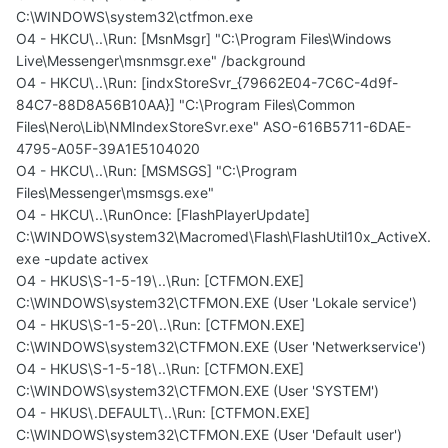
C:\WINDOWS\system32\ctfmon.exe
O4 - HKCU\..\Run: [MsnMsgr] "C:\Program Files\Windows
Live\Messenger\msnmsgr.exe" /background
O4 - HKCU\..\Run: [indxStoreSvr_{79662E04-7C6C-4d9f-
84C7-88D8A56B10AA}] "C:\Program Files\Common
Files\Nero\Lib\NMIndexStoreSvr.exe" ASO-616B5711-6DAE-
4795-A05F-39A1E5104020
O4 - HKCU\..\Run: [MSMSGS] "C:\Program
Files\Messenger\msmsgs.exe"
O4 - HKCU\..\RunOnce: [FlashPlayerUpdate]
C:\WINDOWS\system32\Macromed\Flash\FlashUtil10x_ActiveX.
exe -update activex
O4 - HKUS\S-1-5-19\..\Run: [CTFMON.EXE]
C:\WINDOWS\system32\CTFMON.EXE (User 'Lokale service')
O4 - HKUS\S-1-5-20\..\Run: [CTFMON.EXE]
C:\WINDOWS\system32\CTFMON.EXE (User 'Netwerkservice')
O4 - HKUS\S-1-5-18\..\Run: [CTFMON.EXE]
C:\WINDOWS\system32\CTFMON.EXE (User 'SYSTEM')
O4 - HKUS\.DEFAULT\..\Run: [CTFMON.EXE]
C:\WINDOWS\system32\CTFMON.EXE (User 'Default user')