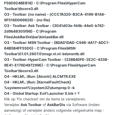
F56D924BEB18} - C:\Program Files\HyperCam
Toolbar\tbcore3.dll
O3 - Toolbar: (no name) - {CCC7A320-B3CA-4199-B1A6-
9F516DD69829} - (no file)
O3 - Toolbar: Ask Toolbar - {3041d03e-fd4b-44e0-b742-
2d9b88305f98} - C:\Program
Files\AskBarDis\bar\bin\askBar.dll
O3 - Toolbar: MSN Toolbar - {BDAD1DAD-C946-4A17-ADC1-
64B5B4FF55D0} - C:\Program Files\MSN
Toolbar\01.01.2607.0\msgr.nl.nl-be\msntb.dll
O3 - Toolbar: HyperCam Toolbar - {338B4DFE-2E2C-4338-
9E41-E176D497299E} - C:\Program Files\HyperCam
Toolbar\tbcore3.dll
O4 - HKLM\..\Run: [Alcmtr] ALCMTR.EXE
O4 - HKLM\..\Run: [KernelFaultCheck]
%systemroot%\system32\dumprep 0 –k
O4 - Global Startup: Exif Launcher S.lnk = ?
Klik op 'Fix checked' om de items te verwijderen.
Verwijder
Ask Toolbar
of
AskBarDis
via Software (indien
aanwezig) of verwijder anders volgende vetgedrukte map :