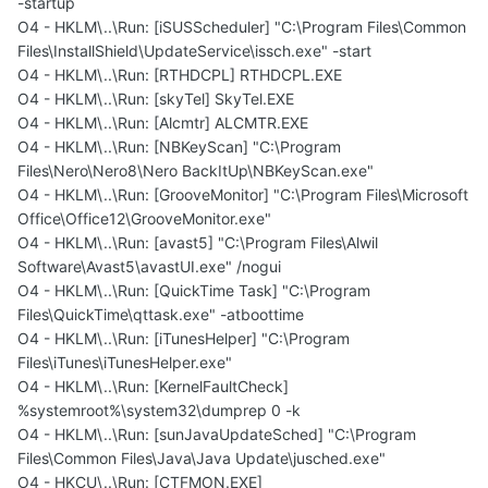
-startup
O4 - HKLM\..\Run: [iSUSScheduler] "C:\Program Files\Common
Files\InstallShield\UpdateService\issch.exe" -start
O4 - HKLM\..\Run: [RTHDCPL] RTHDCPL.EXE
O4 - HKLM\..\Run: [skyTel] SkyTel.EXE
O4 - HKLM\..\Run: [Alcmtr] ALCMTR.EXE
O4 - HKLM\..\Run: [NBKeyScan] "C:\Program
Files\Nero\Nero8\Nero BackItUp\NBKeyScan.exe"
O4 - HKLM\..\Run: [GrooveMonitor] "C:\Program Files\Microsoft
Office\Office12\GrooveMonitor.exe"
O4 - HKLM\..\Run: [avast5] "C:\Program Files\Alwil
Software\Avast5\avastUI.exe" /nogui
O4 - HKLM\..\Run: [QuickTime Task] "C:\Program
Files\QuickTime\qttask.exe" -atboottime
O4 - HKLM\..\Run: [iTunesHelper] "C:\Program
Files\iTunes\iTunesHelper.exe"
O4 - HKLM\..\Run: [KernelFaultCheck]
%systemroot%\system32\dumprep 0 -k
O4 - HKLM\..\Run: [sunJavaUpdateSched] "C:\Program
Files\Common Files\Java\Java Update\jusched.exe"
O4 - HKCU\..\Run: [CTFMON.EXE]