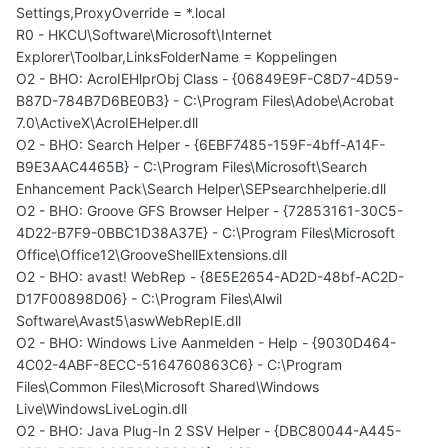
Settings,ProxyOverride = *.local
R0 - HKCU\Software\Microsoft\Internet
Explorer\Toolbar,LinksFolderName = Koppelingen
O2 - BHO: AcroIEHlprObj Class - {06849E9F-C8D7-4D59-
B87D-784B7D6BE0B3} - C:\Program Files\Adobe\Acrobat
7.0\ActiveX\AcroIEHelper.dll
O2 - BHO: Search Helper - {6EBF7485-159F-4bff-A14F-
B9E3AAC4465B} - C:\Program Files\Microsoft\Search
Enhancement Pack\Search Helper\SEPsearchhelperie.dll
O2 - BHO: Groove GFS Browser Helper - {72853161-30C5-
4D22-B7F9-0BBC1D38A37E} - C:\Program Files\Microsoft
Office\Office12\GrooveShellExtensions.dll
O2 - BHO: avast! WebRep - {8E5E2654-AD2D-48bf-AC2D-
D17F00898D06} - C:\Program Files\Alwil
Software\Avast5\aswWebRepIE.dll
O2 - BHO: Windows Live Aanmelden - Help - {9030D464-
4C02-4ABF-8ECC-5164760863C6} - C:\Program
Files\Common Files\Microsoft Shared\Windows
Live\WindowsLiveLogin.dll
O2 - BHO: Java Plug-In 2 SSV Helper - {DBC80044-A445-