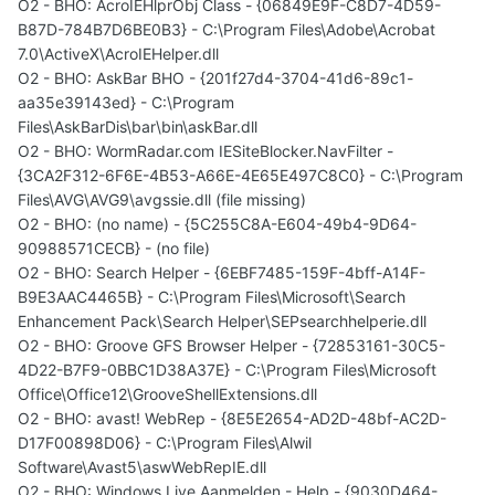
O2 - BHO: AcroIEHlprObj Class - {06849E9F-C8D7-4D59-
B87D-784B7D6BE0B3} - C:\Program Files\Adobe\Acrobat
7.0\ActiveX\AcroIEHelper.dll
O2 - BHO: AskBar BHO - {201f27d4-3704-41d6-89c1-
aa35e39143ed} - C:\Program
Files\AskBarDis\bar\bin\askBar.dll
O2 - BHO: WormRadar.com IESiteBlocker.NavFilter -
{3CA2F312-6F6E-4B53-A66E-4E65E497C8C0} - C:\Program
Files\AVG\AVG9\avgssie.dll (file missing)
O2 - BHO: (no name) - {5C255C8A-E604-49b4-9D64-
90988571CECB} - (no file)
O2 - BHO: Search Helper - {6EBF7485-159F-4bff-A14F-
B9E3AAC4465B} - C:\Program Files\Microsoft\Search
Enhancement Pack\Search Helper\SEPsearchhelperie.dll
O2 - BHO: Groove GFS Browser Helper - {72853161-30C5-
4D22-B7F9-0BBC1D38A37E} - C:\Program Files\Microsoft
Office\Office12\GrooveShellExtensions.dll
O2 - BHO: avast! WebRep - {8E5E2654-AD2D-48bf-AC2D-
D17F00898D06} - C:\Program Files\Alwil
Software\Avast5\aswWebRepIE.dll
O2 - BHO: Windows Live Aanmelden - Help - {9030D464-