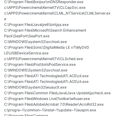
C:\Program Files\Bonjour\mDNSResponder.exe
c:\APPS\Powercinema\Kernel\TV\CLCapSvc.exe
c:\APPS\Powercinema\Kernel\CLML_NTService\CLMLServer.ex
e
C:\Program Files\Java\jre6\bin\jqs.exe
C:\Program Files\Microsoft\Search Enhancement
Pack\SeaPort\SeaPort.exe
C:\WINDOWS\system32\svchost.exe
C:\Program Files\Sonic\DigitalMedia LE v7\MyDVD
LE\USBDeviceService.exe
c:\APPS\Powercinema\Kernel\TV\CLSched.exe
C:\Program Files\iPod\bin\iPodService.exe
C:\WINDOWS\System32\svchost.exe
C:\Program Files\ATI Technologies\ATI.ACE\cli.exe
C:\Program Files\ATI Technologies\ATI.ACE\cli.exe
C:\WINDOWS\system32\wuauclt.exe
C:\Program Files\Common Files\Java\Java Update\jucheck.exe
C:\Program Files\Windows Live\Toolbar\wltuser.exe
C:\Program Files\Adobe\Acrobat 7.0\Reader\AcroRd32.exe
c:\progra~1\common~1\instal~1\update~1\isuspm.exe
C:\Program Files\Common