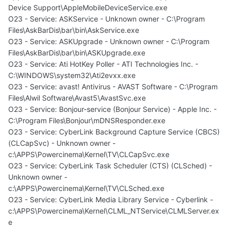
Device Support\AppleMobileDeviceService.exe
O23 - Service: ASKService - Unknown owner - C:\Program
Files\AskBarDis\bar\bin\AskService.exe
O23 - Service: ASKUpgrade - Unknown owner - C:\Program
Files\AskBarDis\bar\bin\ASKUpgrade.exe
O23 - Service: Ati HotKey Poller - ATI Technologies Inc. -
C:\WINDOWS\system32\Ati2evxx.exe
O23 - Service: avast! Antivirus - AVAST Software - C:\Program
Files\Alwil Software\Avast5\AvastSvc.exe
O23 - Service: Bonjour-service (Bonjour Service) - Apple Inc. -
C:\Program Files\Bonjour\mDNSResponder.exe
O23 - Service: CyberLink Background Capture Service (CBCS)
(CLCapSvc) - Unknown owner -
c:\APPS\Powercinema\Kernel\TV\CLCapSvc.exe
O23 - Service: CyberLink Task Scheduler (CTS) (CLSched) -
Unknown owner -
c:\APPS\Powercinema\Kernel\TV\CLSched.exe
O23 - Service: CyberLink Media Library Service - Cyberlink -
c:\APPS\Powercinema\Kernel\CLML_NTService\CLMLServer.ex
e