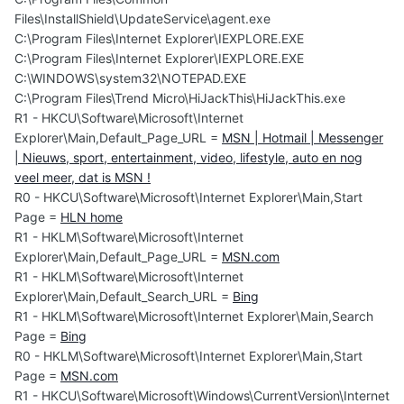
Files\InstallShield\UpdateService\agent.exe
C:\Program Files\Internet Explorer\IEXPLORE.EXE
C:\Program Files\Internet Explorer\IEXPLORE.EXE
C:\WINDOWS\system32\NOTEPAD.EXE
C:\Program Files\Trend Micro\HiJackThis\HiJackThis.exe
R1 - HKCU\Software\Microsoft\Internet
Explorer\Main,Default_Page_URL =
MSN | Hotmail | Messenger
| Nieuws, sport, entertainment, video, lifestyle, auto en nog
veel meer, dat is MSN !
R0 - HKCU\Software\Microsoft\Internet Explorer\Main,Start
Page =
HLN home
R1 - HKLM\Software\Microsoft\Internet
Explorer\Main,Default_Page_URL =
MSN.com
R1 - HKLM\Software\Microsoft\Internet
Explorer\Main,Default_Search_URL =
Bing
R1 - HKLM\Software\Microsoft\Internet Explorer\Main,Search
Page =
Bing
R0 - HKLM\Software\Microsoft\Internet Explorer\Main,Start
Page =
MSN.com
R1 - HKCU\Software\Microsoft\Windows\CurrentVersion\Internet