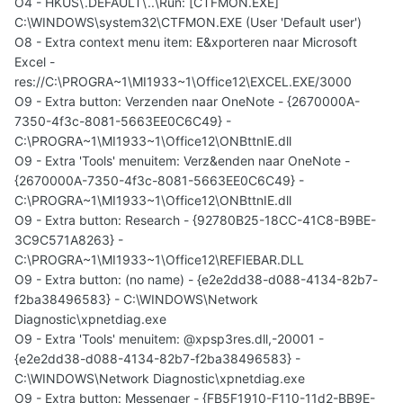
O4 - HKUS\.DEFAULT\..\Run: [CTFMON.EXE]
C:\WINDOWS\system32\CTFMON.EXE (User 'Default user')
O8 - Extra context menu item: E&xporteren naar Microsoft
Excel -
res://C:\PROGRA~1\MI1933~1\Office12\EXCEL.EXE/3000
O9 - Extra button: Verzenden naar OneNote - {2670000A-
7350-4f3c-8081-5663EE0C6C49} -
C:\PROGRA~1\MI1933~1\Office12\ONBttnIE.dll
O9 - Extra 'Tools' menuitem: Verz&enden naar OneNote -
{2670000A-7350-4f3c-8081-5663EE0C6C49} -
C:\PROGRA~1\MI1933~1\Office12\ONBttnIE.dll
O9 - Extra button: Research - {92780B25-18CC-41C8-B9BE-
3C9C571A8263} -
C:\PROGRA~1\MI1933~1\Office12\REFIEBAR.DLL
O9 - Extra button: (no name) - {e2e2dd38-d088-4134-82b7-
f2ba38496583} - C:\WINDOWS\Network
Diagnostic\xpnetdiag.exe
O9 - Extra 'Tools' menuitem: @xpsp3res.dll,-20001 -
{e2e2dd38-d088-4134-82b7-f2ba38496583} -
C:\WINDOWS\Network Diagnostic\xpnetdiag.exe
O9 - Extra button: Messenger - {FB5F1910-F110-11d2-BB9E-