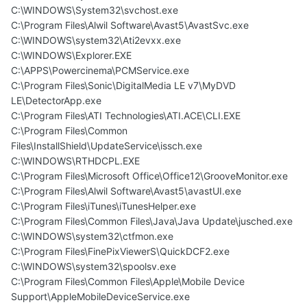
C:\WINDOWS\System32\svchost.exe
C:\Program Files\Alwil Software\Avast5\AvastSvc.exe
C:\WINDOWS\system32\Ati2evxx.exe
C:\WINDOWS\Explorer.EXE
C:\APPS\Powercinema\PCMService.exe
C:\Program Files\Sonic\DigitalMedia LE v7\MyDVD
LE\DetectorApp.exe
C:\Program Files\ATI Technologies\ATI.ACE\CLI.EXE
C:\Program Files\Common
Files\InstallShield\UpdateService\issch.exe
C:\WINDOWS\RTHDCPL.EXE
C:\Program Files\Microsoft Office\Office12\GrooveMonitor.exe
C:\Program Files\Alwil Software\Avast5\avastUI.exe
C:\Program Files\iTunes\iTunesHelper.exe
C:\Program Files\Common Files\Java\Java Update\jusched.exe
C:\WINDOWS\system32\ctfmon.exe
C:\Program Files\FinePixViewerS\QuickDCF2.exe
C:\WINDOWS\system32\spoolsv.exe
C:\Program Files\Common Files\Apple\Mobile Device
Support\AppleMobileDeviceService.exe