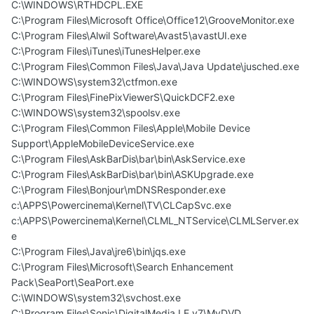
C:\WINDOWS\RTHDCPL.EXE
C:\Program Files\Microsoft Office\Office12\GrooveMonitor.exe
C:\Program Files\Alwil Software\Avast5\avastUI.exe
C:\Program Files\iTunes\iTunesHelper.exe
C:\Program Files\Common Files\Java\Java Update\jusched.exe
C:\WINDOWS\system32\ctfmon.exe
C:\Program Files\FinePixViewerS\QuickDCF2.exe
C:\WINDOWS\system32\spoolsv.exe
C:\Program Files\Common Files\Apple\Mobile Device
Support\AppleMobileDeviceService.exe
C:\Program Files\AskBarDis\bar\bin\AskService.exe
C:\Program Files\AskBarDis\bar\bin\ASKUpgrade.exe
C:\Program Files\Bonjour\mDNSResponder.exe
c:\APPS\Powercinema\Kernel\TV\CLCapSvc.exe
c:\APPS\Powercinema\Kernel\CLML_NTService\CLMLServer.ex
e
C:\Program Files\Java\jre6\bin\jqs.exe
C:\Program Files\Microsoft\Search Enhancement
Pack\SeaPort\SeaPort.exe
C:\WINDOWS\system32\svchost.exe
C:\Program Files\Sonic\DigitalMedia LE v7\MyDVD