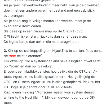
Als je geen netwerkverbinding meer hebt, kan je de download
doen met een andere pc en het bestand met een usb stick
overbrengen
Als je enkel nog in veilige modus kan werken, moet je de
executable downloaden.
Sla deze op in een nieuwe map op de C schijf (bvb
C:\\hijackthis) en start hijackthis dan vanaf deze map.
De logjes kan je dan ook in die map terugvinden.
2.
Klik op de snelkoppeling om HijackThis te starten. (lees eerst
de
rode
tekst hieronder!)
Klik ofwel op "Do a systemscan and save a logfile", ofwel eerst
op "Scan" en dan op "Savelog".
Er opent een kladblokvenster, hou gelijktijdig de CTRL en A-
toets ingedrukt, nu is alles geselecteerd. Hou gelijktijdig de
CTRL en C-toets ingedrukt, nu is alles gekopieerd. Plak nu het
HJT logje in je bericht door CTRL en V-toets.
Krijg je een melding ""For some reason your system denied
writing to the Host file ....", klik dan gewoon door op de OK-
toets.