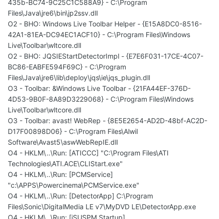
435b-BC74-9C25C1C588A9} - C:\Program
Files\Java\jre6\bin\jp2ssv.dll
O2 - BHO: Windows Live Toolbar Helper - {E15A8DC0-8516-
42A1-81EA-DC94EC1ACF10} - C:\Program Files\Windows
Live\Toolbar\wltcore.dll
O2 - BHO: JQSIEStartDetectorImpl - {E7E6F031-17CE-4C07-
BC86-EABFE594F69C} - C:\Program
Files\Java\jre6\lib\deploy\jqs\ie\jqs_plugin.dll
O3 - Toolbar: &Windows Live Toolbar - {21FA44EF-376D-
4D53-9B0F-8A89D3229068} - C:\Program Files\Windows
Live\Toolbar\wltcore.dll
O3 - Toolbar: avast! WebRep - {8E5E2654-AD2D-48bf-AC2D-
D17F00898D06} - C:\Program Files\Alwil
Software\Avast5\aswWebRepIE.dll
O4 - HKLM\..\Run: [ATICCC] "C:\Program Files\ATI
Technologies\ATI.ACE\CLIStart.exe"
O4 - HKLM\..\Run: [PCMService]
"c:\APPS\Powercinema\PCMService.exe"
O4 - HKLM\..\Run: [DetectorApp] C:\Program
Files\Sonic\DigitalMedia LE v7\MyDVD LE\DetectorApp.exe
O4 - HKLM\..\Run: [iSUSPM Startup]