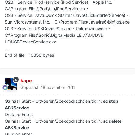
O23 - Service: iPod-service (iPod Service) - Apple Inc. -
C:\Program Files\iPod\bin\iPodService.exe
O23 - Service: Java Quick Starter (JavaQuickStarterService) -
Sun Microsystems, Inc. - C:\Program Files\Java\jre6\bin\jqs.exe
O23 - Service: USBDeviceService - Unknown owner -
C:\Program Files\Sonic\DigitalMedia LE v7\MyDVD
LE\USBDeviceService.exe
--
End of file - 10858 bytes
kape
Geplaatst:
18 november 2011
Ga naar Start – Uitvoeren/Zoekopdracht en tik in:
sc stop
ASKService
Druk op Enter.
Ga naar Start – Uitvoeren/Zoekopdracht en tik in:
sc delete
ASKService
Druk op Enter.