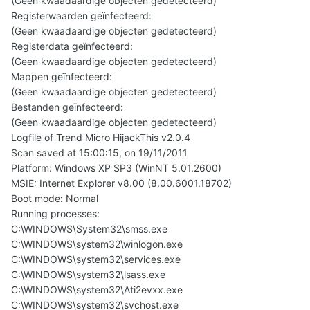
(Geen kwaadaardige objecten gedetecteerd)
Registerwaarden geïnfecteerd:
(Geen kwaadaardige objecten gedetecteerd)
Registerdata geïnfecteerd:
(Geen kwaadaardige objecten gedetecteerd)
Mappen geïnfecteerd:
(Geen kwaadaardige objecten gedetecteerd)
Bestanden geïnfecteerd:
(Geen kwaadaardige objecten gedetecteerd)
Logfile of Trend Micro HijackThis v2.0.4
Scan saved at 15:00:15, on 19/11/2011
Platform: Windows XP SP3 (WinNT 5.01.2600)
MSIE: Internet Explorer v8.00 (8.00.6001.18702)
Boot mode: Normal
Running processes:
C:\WINDOWS\System32\smss.exe
C:\WINDOWS\system32\winlogon.exe
C:\WINDOWS\system32\services.exe
C:\WINDOWS\system32\lsass.exe
C:\WINDOWS\system32\Ati2evxx.exe
C:\WINDOWS\system32\svchost.exe