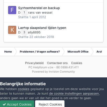
Systeemherstel en backup
Door
1
Frans van wessel
Startte
1 april 2012
Laptop slaapstand tijden typen
Door
3
Kelly6695
Startte
22 oktober 2018
Home
Problemen / Vragen software?
Microsoft Office
Archief 
Privacybeleid
Contacteer ons
Cookies
PC Helpforum vzw - BE 0899.431.411
Powered by Invision Community
Belangrijke informatie
We hebben
cookies
geplaatst op je toestel om deze website voor jou
beter te kunnen maken. Je kunt
de cookie instellingen aanpassen
,
anders gaan we er van uit dat het goed is om verder te gaan.
Accept Cookies
Reject Cookies