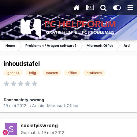
Home
Problemen / Vragen software?
Microsoft Office
Archief 
inhoudstafel
gebruik
krijg
moeten
office
probleem
Door
societyiswrong
19 mei 2012
in
Archief Microsoft Office
societyiswrong
Geplaatst:
19 mei 2012