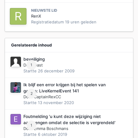
NIEUWSTE LID
RenX
Registratiedatum
19 uren geleden
Gerelateerde inhoud
beveiliging
Door Gast
1
Startte
26 december 2009
Ik blijf een error krijgen bij het spelen van
games: LiveKernelEvent 141
2
Door
CaptainRexCC
Startte
13 november 2020
Foutmelding 'u kunt deze wijziging niet
aanbrengen omdat de selectie is vergrendeld'
1
Door
Emma Boschmans
Startte
6 oktober 2019