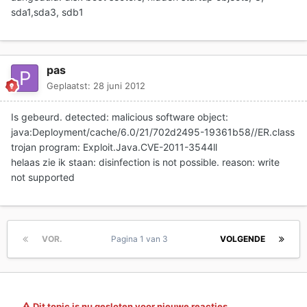
sda1,sda3, sdb1
pas
Geplaatst:
28 juni 2012
Is gebeurd. detected: malicious software object:
java:Deployment/cache/6.0/21/702d2495-19361b58//ER.class
trojan program: Exploit.Java.CVE-2011-3544ll
helaas zie ik staan: disinfection is not possible. reason: write
not supported
VOR.
Pagina 1 van 3
VOLGENDE
Dit topic is nu gesloten voor nieuwe reacties.