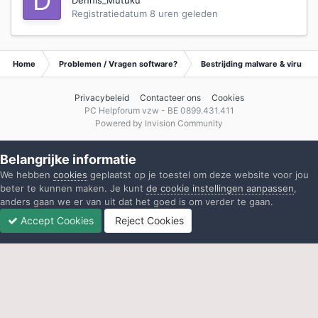
Registratiedatum
8 uren geleden
Home
Problemen / Vragen software?
Bestrijding malware & virusse
Privacybeleid
Contacteer ons
Cookies
PC Helpforum vzw - BE 0899.431.411
Powered by Invision Community
Belangrijke informatie
We hebben
cookies
geplaatst op je toestel om deze website voor jou
beter te kunnen maken. Je kunt
de cookie instellingen aanpassen
,
anders gaan we er van uit dat het goed is om verder te gaan.
Accept Cookies
Reject Cookies
Forums
Ongelezen
Inloggen
Registreren
Meer