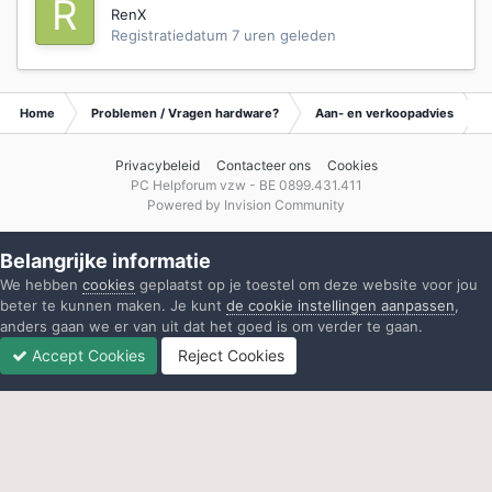
RenX
Registratiedatum
7 uren geleden
Home
Problemen / Vragen hardware?
Aan- en verkoopadvies
Privacybeleid
Contacteer ons
Cookies
PC Helpforum vzw - BE 0899.431.411
Powered by Invision Community
Belangrijke informatie
We hebben
cookies
geplaatst op je toestel om deze website voor jou
beter te kunnen maken. Je kunt
de cookie instellingen aanpassen
,
anders gaan we er van uit dat het goed is om verder te gaan.
Accept Cookies
Reject Cookies
Forums
Ongelezen
Inloggen
Registreren
Meer