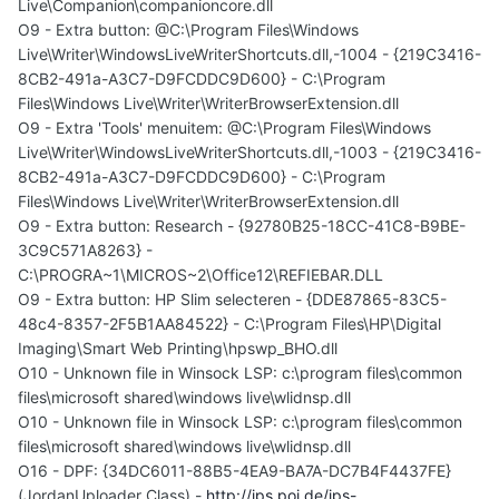
Live\Companion\companioncore.dll
O9 - Extra button: @C:\Program Files\Windows
Live\Writer\WindowsLiveWriterShortcuts.dll,-1004 - {219C3416-
8CB2-491a-A3C7-D9FCDDC9D600} - C:\Program
Files\Windows Live\Writer\WriterBrowserExtension.dll
O9 - Extra 'Tools' menuitem: @C:\Program Files\Windows
Live\Writer\WindowsLiveWriterShortcuts.dll,-1003 - {219C3416-
8CB2-491a-A3C7-D9FCDDC9D600} - C:\Program
Files\Windows Live\Writer\WriterBrowserExtension.dll
O9 - Extra button: Research - {92780B25-18CC-41C8-B9BE-
3C9C571A8263} -
C:\PROGRA~1\MICROS~2\Office12\REFIEBAR.DLL
O9 - Extra button: HP Slim selecteren - {DDE87865-83C5-
48c4-8357-2F5B1AA84522} - C:\Program Files\HP\Digital
Imaging\Smart Web Printing\hpswp_BHO.dll
O10 - Unknown file in Winsock LSP: c:\program files\common
files\microsoft shared\windows live\wlidnsp.dll
O10 - Unknown file in Winsock LSP: c:\program files\common
files\microsoft shared\windows live\wlidnsp.dll
O16 - DPF: {34DC6011-88B5-4EA9-BA7A-DC7B4F4437FE}
(JordanUploader Class) -
http://ips.poi.de/ips-