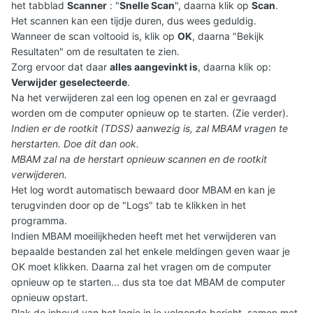
het tabblad
Scanner
: "
Snelle Scan
", daarna klik op
Scan
.
Het scannen kan een tijdje duren, dus wees geduldig.
Wanneer de scan voltooid is, klik op
OK
, daarna "Bekijk
Resultaten" om de resultaten te zien.
Zorg ervoor dat daar
alles aangevinkt is
, daarna klik op:
Verwijder geselecteerde
.
Na het verwijderen zal een log openen en zal er gevraagd
worden om de computer opnieuw op te starten. (Zie verder).
Indien er de rootkit (TDSS) aanwezig is, zal MBAM vragen te
herstarten. Doe dit dan ook.
MBAM zal na de herstart opnieuw scannen en de rootkit
verwijderen.
Het log wordt automatisch bewaard door MBAM en kan je
terugvinden door op de "Logs" tab te klikken in het
programma.
Indien MBAM moeilijkheden heeft met het verwijderen van
bepaalde bestanden zal het enkele meldingen geven waar je
OK moet klikken. Daarna zal het vragen om de computer
opnieuw op te starten... dus sta toe dat MBAM de computer
opnieuw opstart.
Plak de inhoud van het logje in je volgende bericht
, samen met