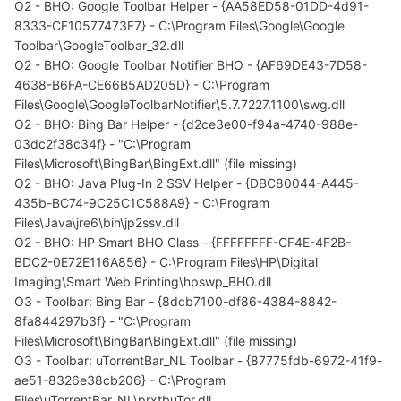
O2 - BHO: Google Toolbar Helper - {AA58ED58-01DD-4d91-
8333-CF10577473F7} - C:\Program Files\Google\Google
Toolbar\GoogleToolbar_32.dll
O2 - BHO: Google Toolbar Notifier BHO - {AF69DE43-7D58-
4638-B6FA-CE66B5AD205D} - C:\Program
Files\Google\GoogleToolbarNotifier\5.7.7227.1100\swg.dll
O2 - BHO: Bing Bar Helper - {d2ce3e00-f94a-4740-988e-
03dc2f38c34f} - "C:\Program
Files\Microsoft\BingBar\BingExt.dll" (file missing)
O2 - BHO: Java Plug-In 2 SSV Helper - {DBC80044-A445-
435b-BC74-9C25C1C588A9} - C:\Program
Files\Java\jre6\bin\jp2ssv.dll
O2 - BHO: HP Smart BHO Class - {FFFFFFFF-CF4E-4F2B-
BDC2-0E72E116A856} - C:\Program Files\HP\Digital
Imaging\Smart Web Printing\hpswp_BHO.dll
O3 - Toolbar: Bing Bar - {8dcb7100-df86-4384-8842-
8fa844297b3f} - "C:\Program
Files\Microsoft\BingBar\BingExt.dll" (file missing)
O3 - Toolbar: uTorrentBar_NL Toolbar - {87775fdb-6972-41f9-
ae51-8326e38cb206} - C:\Program
Files\uTorrentBar_NL\prxtbuTor.dll