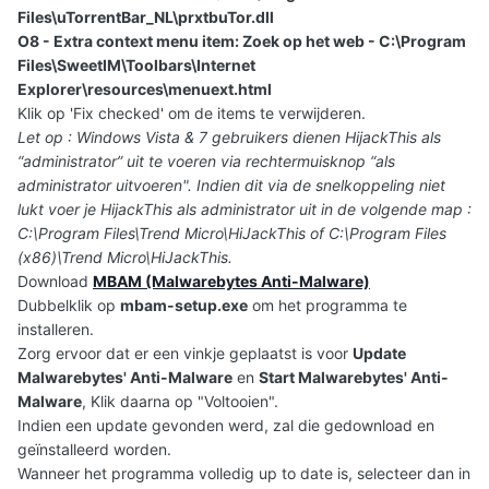
Files\uTorrentBar_NL\prxtbuTor.dll
O8 - Extra context menu item: Zoek op het web - C:\Program
Files\SweetIM\Toolbars\Internet
Explorer\resources\menuext.html
Klik op 'Fix checked' om de items te verwijderen.
Let op : Windows Vista & 7 gebruikers dienen HijackThis als
“administrator” uit te voeren via rechtermuisknop “als
administrator uitvoeren". Indien dit via de snelkoppeling niet
lukt voer je HijackThis als administrator uit in de volgende map :
C:\Program Files\Trend Micro\HiJackThis of C:\Program Files
(x86)\Trend Micro\HiJackThis.
Download
MBAM (Malwarebytes Anti-Malware)
Dubbelklik op
mbam-setup.exe
om het programma te
installeren.
Zorg ervoor dat er een vinkje geplaatst is voor
Update
Malwarebytes' Anti-Malware
en
Start Malwarebytes' Anti-
Malware
, Klik daarna op "Voltooien".
Indien een update gevonden werd, zal die gedownload en
geïnstalleerd worden.
Wanneer het programma volledig up to date is, selecteer dan in