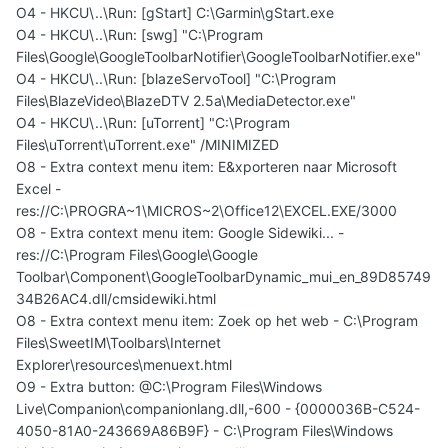
O4 - HKCU\..\Run: [gStart] C:\Garmin\gStart.exe
O4 - HKCU\..\Run: [swg] "C:\Program
Files\Google\GoogleToolbarNotifier\GoogleToolbarNotifier.exe"
O4 - HKCU\..\Run: [blazeServoTool] "C:\Program
Files\BlazeVideo\BlazeDTV 2.5a\MediaDetector.exe"
O4 - HKCU\..\Run: [uTorrent] "C:\Program
Files\uTorrent\uTorrent.exe" /MINIMIZED
O8 - Extra context menu item: E&xporteren naar Microsoft
Excel -
res://C:\PROGRA~1\MICROS~2\Office12\EXCEL.EXE/3000
O8 - Extra context menu item: Google Sidewiki... -
res://C:\Program Files\Google\Google
Toolbar\Component\GoogleToolbarDynamic_mui_en_89D85749
34B26AC4.dll/cmsidewiki.html
O8 - Extra context menu item: Zoek op het web - C:\Program
Files\SweetIM\Toolbars\Internet
Explorer\resources\menuext.html
O9 - Extra button: @C:\Program Files\Windows
Live\Companion\companionlang.dll,-600 - {0000036B-C524-
4050-81A0-243669A86B9F} - C:\Program Files\Windows