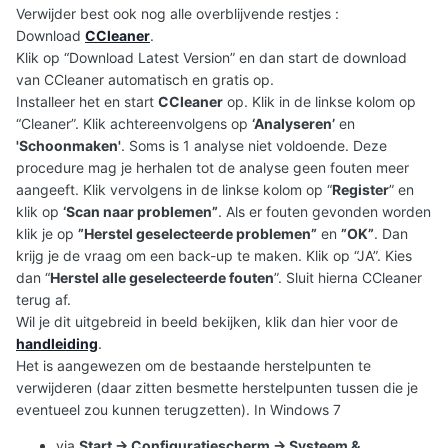
Verwijder best ook nog alle overblijvende restjes :
Download
CCleaner
.
Klik op “Download Latest Version” en dan start de download
van CCleaner automatisch en gratis op.
Installeer het en start
CCleaner
op. Klik in de linkse kolom op
“Cleaner”. Klik achtereenvolgens op
‘Analyseren’
en
'Schoonmaken'
. Soms is 1 analyse niet voldoende. Deze
procedure mag je herhalen tot de analyse geen fouten meer
aangeeft. Klik vervolgens in de linkse kolom op “
Register
” en
klik op
‘Scan naar problemen”
. Als er fouten gevonden worden
klik je op
”Herstel geselecteerde problemen”
en
”OK”
. Dan
krijg je de vraag om een back-up te maken. Klik op “JA”. Kies
dan “
Herstel alle geselecteerde fouten
”. Sluit hierna CCleaner
terug af.
Wil je dit uitgebreid in beeld bekijken, klik dan hier voor de
handleiding
.
Het is aangewezen om de bestaande herstelpunten te
verwijderen (daar zitten besmette herstelpunten tussen die je
eventueel zou kunnen terugzetten). In Windows 7
via
Start -> Configuratiescherm -> Systeem &