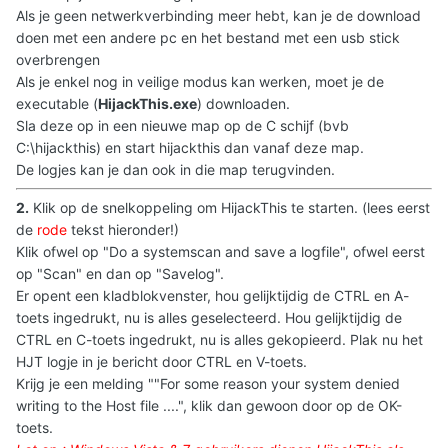
Als je geen netwerkverbinding meer hebt, kan je de download
doen met een andere pc en het bestand met een usb stick
overbrengen
Als je enkel nog in veilige modus kan werken, moet je de
executable (
HijackThis.exe
) downloaden.
Sla deze op in een nieuwe map op de C schijf (bvb
C:\hijackthis) en start hijackthis dan vanaf deze map.
De logjes kan je dan ook in die map terugvinden.
2.
Klik op de snelkoppeling om HijackThis te starten. (lees eerst
de
rode
tekst hieronder!)
Klik ofwel op "Do a systemscan and save a logfile", ofwel eerst
op "Scan" en dan op "Savelog".
Er opent een kladblokvenster, hou gelijktijdig de CTRL en A-
toets ingedrukt, nu is alles geselecteerd. Hou gelijktijdig de
CTRL en C-toets ingedrukt, nu is alles gekopieerd. Plak nu het
HJT logje in je bericht door CTRL en V-toets.
Krijg je een melding ""For some reason your system denied
writing to the Host file ....", klik dan gewoon door op de OK-
toets.