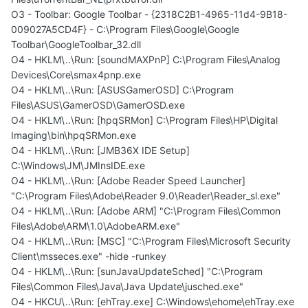
O3 - Toolbar: Google Toolbar - {2318C2B1-4965-11d4-9B18-
009027A5CD4F} - C:\Program Files\Google\Google
Toolbar\GoogleToolbar_32.dll
O4 - HKLM\..\Run: [soundMAXPnP] C:\Program Files\Analog
Devices\Core\smax4pnp.exe
O4 - HKLM\..\Run: [ASUSGamerOSD] C:\Program
Files\ASUS\GamerOSD\GamerOSD.exe
O4 - HKLM\..\Run: [hpqSRMon] C:\Program Files\HP\Digital
Imaging\bin\hpqSRMon.exe
O4 - HKLM\..\Run: [JMB36X IDE Setup]
C:\Windows\JM\JMInsIDE.exe
O4 - HKLM\..\Run: [Adobe Reader Speed Launcher]
"C:\Program Files\Adobe\Reader 9.0\Reader\Reader_sl.exe"
O4 - HKLM\..\Run: [Adobe ARM] "C:\Program Files\Common
Files\Adobe\ARM\1.0\AdobeARM.exe"
O4 - HKLM\..\Run: [MSC] "C:\Program Files\Microsoft Security
Client\msseces.exe" -hide -runkey
O4 - HKLM\..\Run: [sunJavaUpdateSched] "C:\Program
Files\Common Files\Java\Java Update\jusched.exe"
O4 - HKCU\..\Run: [ehTray.exe] C:\Windows\ehome\ehTray.exe