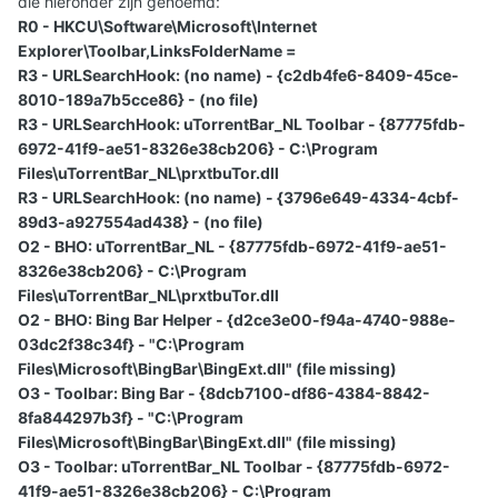
die hieronder zijn genoemd:
R0 - HKCU\Software\Microsoft\Internet
Explorer\Toolbar,LinksFolderName =
R3 - URLSearchHook: (no name) - {c2db4fe6-8409-45ce-
8010-189a7b5cce86} - (no file)
R3 - URLSearchHook: uTorrentBar_NL Toolbar - {87775fdb-
6972-41f9-ae51-8326e38cb206} - C:\Program
Files\uTorrentBar_NL\prxtbuTor.dll
R3 - URLSearchHook: (no name) - {3796e649-4334-4cbf-
89d3-a927554ad438} - (no file)
O2 - BHO: uTorrentBar_NL - {87775fdb-6972-41f9-ae51-
8326e38cb206} - C:\Program
Files\uTorrentBar_NL\prxtbuTor.dll
O2 - BHO: Bing Bar Helper - {d2ce3e00-f94a-4740-988e-
03dc2f38c34f} - "C:\Program
Files\Microsoft\BingBar\BingExt.dll" (file missing)
O3 - Toolbar: Bing Bar - {8dcb7100-df86-4384-8842-
8fa844297b3f} - "C:\Program
Files\Microsoft\BingBar\BingExt.dll" (file missing)
O3 - Toolbar: uTorrentBar_NL Toolbar - {87775fdb-6972-
41f9-ae51-8326e38cb206} - C:\Program