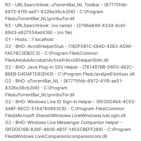
R3 - URLSearchHook: uTorrentBar_NL Toolbar - {87775fdb-
6972-41f9-ae51-8326e38cb206} - C:\Program
Files\uTorrentBar_NL\prxtbuTor.dll
R3 - URLSearchHook: (no name) - {3796e649-4334-4cbf-
89d3-a927554ad438} - (no file)
O1 - Hosts: ::1 localhost
O2 - BHO: AcroIEHelperStub - {18DF081C-E8AD-4283-A596-
FA578C2EBDC3} - C:\Program Files\Common
Files\Adobe\Acrobat\ActiveX\AcroIEHelperShim.dll
O2 - BHO: Java Plug-In SSV Helper - {761497BB-D6F0-462C-
B6EB-D4DAF1D92D43} - C:\Program Files\Java\jre6\bin\ssv.dll
O2 - BHO: uTorrentBar_NL - {87775fdb-6972-41f9-ae51-
8326e38cb206} - C:\Program
Files\uTorrentBar_NL\prxtbuTor.dll
O2 - BHO: Windows Live ID Sign-in Helper - {9030D464-4C02-
4ABF-8ECC-5164760863C6} - C:\Program Files\Common
Files\Microsoft Shared\Windows Live\WindowsLiveLogin.dll
O2 - BHO: Windows Live Messenger Companion Helper -
{9FDDE16B-836F-4806-AB1F-1455CBEFF289} - C:\Program
Files\Windows Live\Companion\companioncore.dll