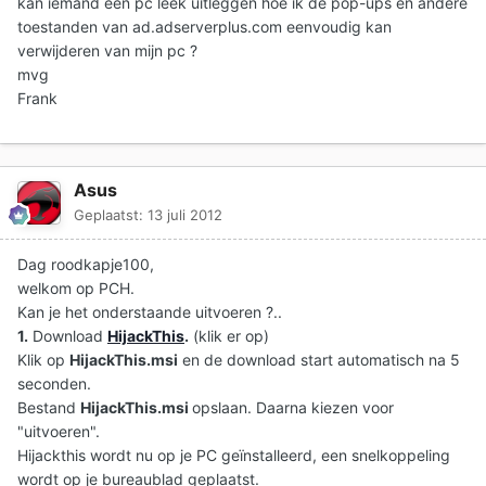
kan iemand een pc leek uitleggen hoe ik de pop-ups en andere
toestanden van ad.adserverplus.com eenvoudig kan
verwijderen van mijn pc ?
mvg
Frank
Asus
Geplaatst:
13 juli 2012
Dag roodkapje100,
welkom op PCH.
Kan je het onderstaande uitvoeren ?..
1.
Download
HijackThis
.
(klik er op)
Klik op
HijackThis.msi
en de download start automatisch na 5
seconden.
Bestand
HijackThis.msi
opslaan. Daarna kiezen voor
"uitvoeren".
Hijackthis wordt nu op je PC geïnstalleerd, een snelkoppeling
wordt op je bureaublad geplaatst.