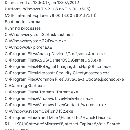
Scan saved at 13:50:17, on 13/07/2012
Platform: Windows 7 SP1 (WinNT 6.00.3505)
MSIE: Internet Explorer v8.00 (8.00.7601.17514)
Boot mode: Normal
Running processes:
C:\Windows\system32\taskhost.exe
C:\Windows\system32\Dwm.exe
C:\Windows\Explorer.EXE
C:\Program Files\Analog Devices\Core\smax4pnp.exe
C:\Program Files\ASUS\GamerOSD\GamerOSD.exe
C:\Program Files\HP\Digital Imaging\bin\HpqSRmon.exe
C:\Program Files\Microsoft Security Client\msseces.exe
C:\Program Files\Common Files\Java\Java Update\jusched.exe
C:\Garmin\gStart.exe
C:\Program Files\uTorrent\uTorrent.exe
C:\Program Files\Windows Live\Mail\wlmail.exe
C:\Program Files\Windows Live\Contacts\wlcomm.exe
C:\Windows\system32\RunDll32.exe
C:\Program Files\Trend Micro\HiJackThis\HiJackThis.exe
R1 - HKCU\Software\Microsoft\Internet Explorer\Main,Search