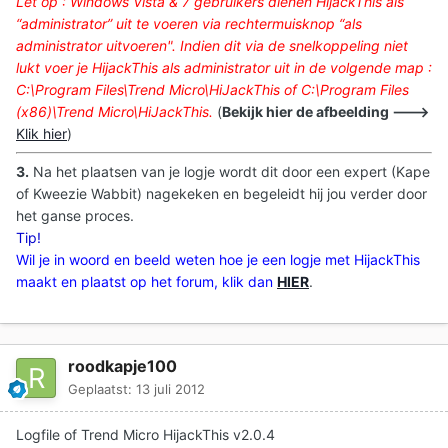
Let op : Windows Vista & 7 gebruikers dienen HijackThis als
“administrator” uit te voeren via rechtermuisknop “als
administrator uitvoeren
". Indien dit via de snelkoppeling niet
lukt voer je HijackThis als administrator uit in de volgende map :
C:\Program Files\Trend Micro\HiJackThis of C:\Program Files
(x86)\Trend Micro\HiJackThis.
(
Bekijk hier de afbeelding --->
Klik hier
)
3.
Na het plaatsen van je logje wordt dit door een expert (Kape
of Kweezie Wabbit) nagekeken en begeleidt hij jou verder door
het ganse proces.
Tip!
Wil je in woord en beeld weten hoe je een logje met HijackThis
maakt en plaatst op het forum, klik dan
HIER
.
roodkapje100
Geplaatst:
13 juli 2012
Logfile of Trend Micro HijackThis v2.0.4