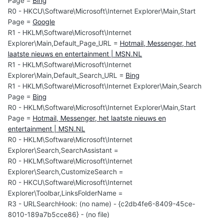
Page =
Bing
R0 - HKCU\Software\Microsoft\Internet Explorer\Main,Start
Page =
Google
R1 - HKLM\Software\Microsoft\Internet
Explorer\Main,Default_Page_URL =
Hotmail, Messenger, het
laatste nieuws en entertainment | MSN.NL
R1 - HKLM\Software\Microsoft\Internet
Explorer\Main,Default_Search_URL =
Bing
R1 - HKLM\Software\Microsoft\Internet Explorer\Main,Search
Page =
Bing
R0 - HKLM\Software\Microsoft\Internet Explorer\Main,Start
Page =
Hotmail, Messenger, het laatste nieuws en
entertainment | MSN.NL
R0 - HKLM\Software\Microsoft\Internet
Explorer\Search,SearchAssistant =
R0 - HKLM\Software\Microsoft\Internet
Explorer\Search,CustomizeSearch =
R0 - HKCU\Software\Microsoft\Internet
Explorer\Toolbar,LinksFolderName =
R3 - URLSearchHook: (no name) - {c2db4fe6-8409-45ce-
8010-189a7b5cce86} - (no file)