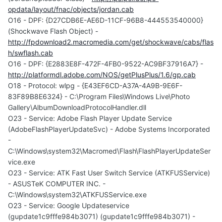
opdata/layout/fnac/objects/jordan.cab
O16 - DPF: {D27CDB6E-AE6D-11CF-96B8-444553540000}
(Shockwave Flash Object) -
http://fpdownload2.macromedia.com/get/shockwave/cabs/flas
h/swflash.cab
O16 - DPF: {E2883E8F-472F-4FB0-9522-AC9BF37916A7} -
http://platformdl.adobe.com/NOS/getPlusPlus/1.6/gp.cab
O18 - Protocol: wlpg - {E43EF6CD-A37A-4A9B-9E6F-
83F89B8E6324} - C:\Program Files\Windows Live\Photo
Gallery\AlbumDownloadProtocolHandler.dll
O23 - Service: Adobe Flash Player Update Service
(AdobeFlashPlayerUpdateSvc) - Adobe Systems Incorporated
-
C:\Windows\system32\Macromed\Flash\FlashPlayerUpdateSer
vice.exe
O23 - Service: ATK Fast User Switch Service (ATKFUSService)
- ASUSTeK COMPUTER INC. -
C:\Windows\system32\ATKFUSService.exe
O23 - Service: Google Updateservice
(gupdate1c9fffe984b3071) (gupdate1c9fffe984b3071) -