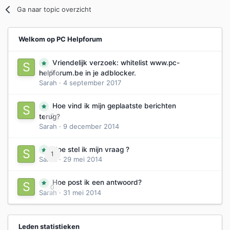
Ga naar topic overzicht
Welkom op PC Helpforum
Vriendelijk verzoek: whitelist www.pc-
0
helpforum.be in je adblocker.
Sarah
·
4 september 2017
Hoe vind ik mijn geplaatste berichten
0
terug?
Sarah
·
9 december 2014
Hoe stel ik mijn vraag ?
1
Sarah
·
29 mei 2014
Hoe post ik een antwoord?
0
Sarah
·
31 mei 2014
Leden statistieken