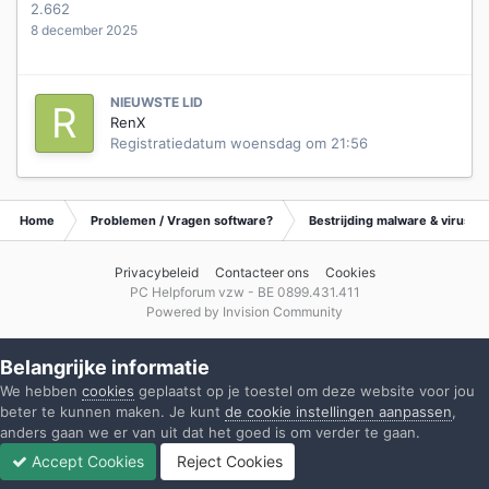
2.662
8 december 2025
NIEUWSTE LID
RenX
Registratiedatum
woensdag om 21:56
Home
Problemen / Vragen software?
Bestrijding malware & virusse
Privacybeleid
Contacteer ons
Cookies
PC Helpforum vzw - BE 0899.431.411
Powered by Invision Community
Belangrijke informatie
We hebben
cookies
geplaatst op je toestel om deze website voor jou
beter te kunnen maken. Je kunt
de cookie instellingen aanpassen
,
anders gaan we er van uit dat het goed is om verder te gaan.
Accept Cookies
Reject Cookies
Forums
Ongelezen
Inloggen
Registreren
Meer