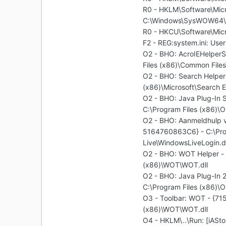
R0 - HKLM\Software\Micr
C:\Windows\SysWOW64\
R0 - HKCU\Software\Micr
F2 - REG:system.ini: User
O2 - BHO: AcroIEHelpe
Files (x86)\Common File
O2 - BHO: Search Helpe
(x86)\Microsoft\Search 
O2 - BHO: Java Plug-I
C:\Program Files (x86)\O
O2 - BHO: Aanmeldhulp
5164760863C6} - C:\Pro
Live\WindowsLiveLogin.dl
O2 - BHO: WOT Helper -
(x86)\WOT\WOT.dll
O2 - BHO: Java Plug-I
C:\Program Files (x86)\O
O3 - Toolbar: WOT - {7
(x86)\WOT\WOT.dll
O4 - HKLM\..\Run: [iAStor