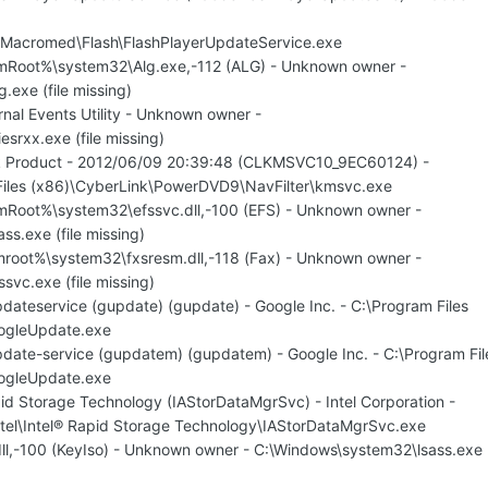
acromed\Flash\FlashPlayerUpdateService.exe
mRoot%\system32\Alg.exe,-112 (ALG) - Unknown owner -
exe (file missing)
nal Events Utility - Unknown owner -
srxx.exe (file missing)
nk Product - 2012/06/09 20:39:48 (CLKMSVC10_9EC60124) -
Files (x86)\CyberLink\PowerDVD9\NavFilter\kmsvc.exe
mRoot%\system32\efssvc.dll,-100 (EFS) - Unknown owner -
s.exe (file missing)
root%\system32\fxsresm.dll,-118 (Fax) - Unknown owner -
vc.exe (file missing)
dateservice (gupdate) (gupdate) - Google Inc. - C:\Program Files
ogleUpdate.exe
pdate-service (gupdatem) (gupdatem) - Google Inc. - C:\Program Fil
ogleUpdate.exe
pid Storage Technology (IAStorDataMgrSvc) - Intel Corporation -
ntel\Intel® Rapid Storage Technology\IAStorDataMgrSvc.exe
dll,-100 (KeyIso) - Unknown owner - C:\Windows\system32\lsass.exe