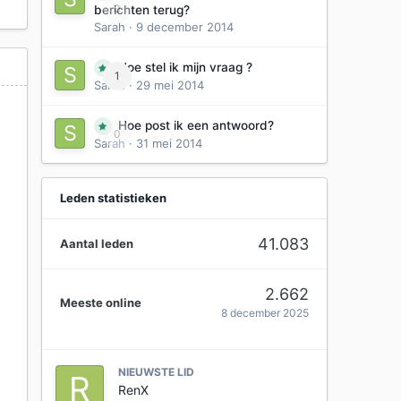
0
berichten terug?
Sarah
·
9 december 2014
Hoe stel ik mijn vraag ?
1
Sarah
·
29 mei 2014
Hoe post ik een antwoord?
0
Sarah
·
31 mei 2014
Leden statistieken
41.083
Aantal leden
2.662
Meeste online
8 december 2025
NIEUWSTE LID
RenX