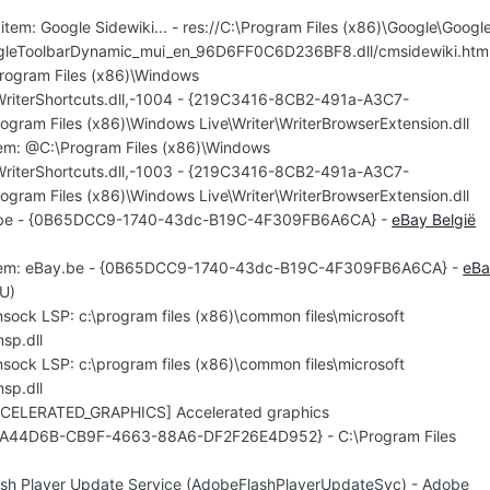
item: Google Sidewiki... - res://C:\Program Files (x86)\Google\Googl
gleToolbarDynamic_mui_en_96D6FF0C6D236BF8.dll/cmsidewiki.htm
Program Files (x86)\Windows
WriterShortcuts.dll,-1004 - {219C3416-8CB2-491a-A3C7-
ram Files (x86)\Windows Live\Writer\WriterBrowserExtension.dll
item: @C:\Program Files (x86)\Windows
WriterShortcuts.dll,-1003 - {219C3416-8CB2-491a-A3C7-
ram Files (x86)\Windows Live\Writer\WriterBrowserExtension.dll
ay.be - {0B65DCC9-1740-43dc-B19C-4F309FB6A6CA} -
eBay België
uitem: eBay.be - {0B65DCC9-1740-43dc-B19C-4F309FB6A6CA} -
eBa
CU)
nsock LSP: c:\program files (x86)\common files\microsoft
sp.dll
nsock LSP: c:\program files (x86)\common files\microsoft
sp.dll
ACCELERATED_GRAPHICS] Accelerated graphics
{C2A44D6B-CB9F-4663-88A6-DF2F26E4D952} - C:\Program Files
ash Player Update Service (AdobeFlashPlayerUpdateSvc) - Adobe