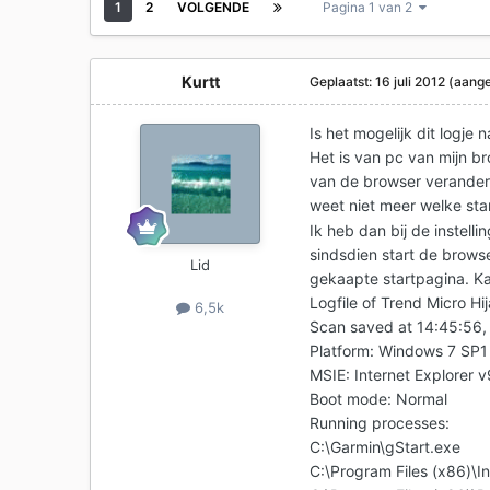
1
2
VOLGENDE
Pagina 1 van 2
Kurtt
Geplaatst:
16 juli 2012
(aange
Is het mogelijk dit logje n
Het is van pc van mijn b
van de browser verandert
weet niet meer welke star
Ik heb dan bij de instel
sindsdien start de browse
Lid
gekaapte startpagina. K
Logfile of Trend Micro Hi
6,5k
Scan saved at 14:45:56,
Platform: Windows 7 SP
MSIE: Internet Explorer 
Boot mode: Normal
Running processes:
C:\Garmin\gStart.exe
C:\Program Files (x86)\I