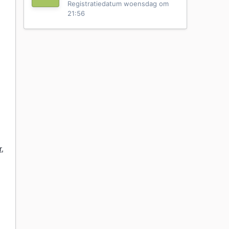
Registratiedatum
woensdag om
21:56
r,