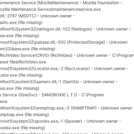
aintenance Service (MozillaMaintenance) - Mozilla Foundation -
Mozilla Maintenance Service\maintenanceservice.exe
dll,-2797 (MSDTC) - Unknown owner -
tc.exe (file missing)
mRoot%\System32\netlogon.dll,-102 (Netlogon) - Unknown owner -
s.exe (file missing)
mroot%\system32\psbase.dll,-300 (ProtectedStorage) - Unknown
m32\lsass.exe (file missing)
k RichVideo Service(CRVS) (RichVideo) - Unknown owner - C:\Progra
ared files\RichVideo.exe
mroot%\system32\Locator.exe,-2 (RpcLocator) - Unknown owner -
tor.exe (file missing)
mRoot%\system32\samsrv.dll,-1 (SamSs) - Unknown owner -
s.exe (file missing)
e Service (SbieSvc) - SANDBOXIE L.T.D - C:\Program
.exe
emRoot%\system32\snmptrap.exe,-3 (SNMPTRAP) - Unknown owner 
ptrap.exe (file missing)
root%\system32\spoolsv.exe,-1 (Spooler) - Unknown owner -
olsv.exe (file missing)