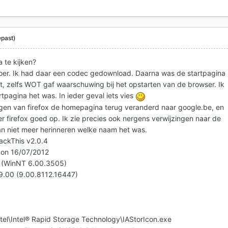
past)
a te kijken?
roer. Ik had daar een codec gedownload. Daarna was de startpagina
, zelfs WOT gaf waarschuwing bij het opstarten van de browser. Ik
tpagina het was. In ieder geval iets vies
lingen van firefox de homepagina terug veranderd naar google.be, en
r firefox goed op. Ik zie precies ook nergens verwijzingen naar de
an niet meer herinneren welke naam het was.
jackThis v2.0.4
 on 16/07/2012
1 (WinNT 6.00.3505)
v9.00 (9.00.8112.16447)
ntel\Intel® Rapid Storage Technology\IAStorIcon.exe