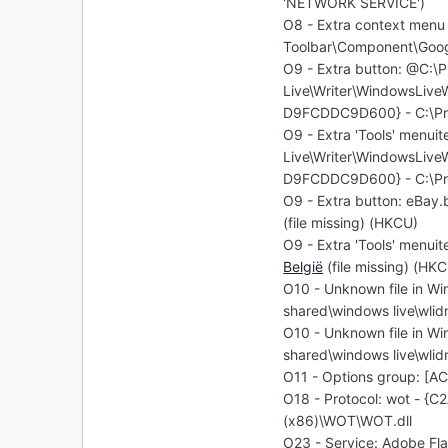
'NETWORK SERVICE')
O8 - Extra context menu 
Toolbar\Component\Goo
O9 - Extra button: @C:\
Live\Writer\WindowsLive
D9FCDDC9D600} - C:\Prog
O9 - Extra 'Tools' menu
Live\Writer\WindowsLive
D9FCDDC9D600} - C:\Prog
O9 - Extra button: eB
(file missing) (HKCU)
O9 - Extra 'Tools' men
België
(file missing) (HK
O10 - Unknown file in Wi
shared\windows live\wlidn
O10 - Unknown file in Wi
shared\windows live\wlidn
O11 - Options group: [
O18 - Protocol: wot - 
(x86)\WOT\WOT.dll
O23 - Service: Adobe Fl