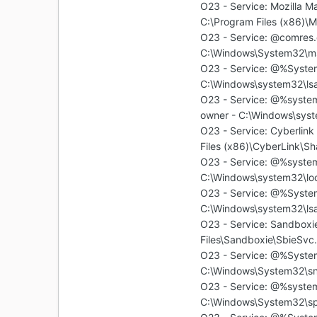
O23 - Service: Mozilla M
C:\Program Files (x86)\
O23 - Service: @comres.
C:\Windows\System32\msd
O23 - Service: @%Syste
C:\Windows\system32\lsas
O23 - Service: @%syste
owner - C:\Windows\syste
O23 - Service: Cyberlin
Files (x86)\CyberLink\Sh
O23 - Service: @%syste
C:\Windows\system32\loca
O23 - Service: @%Syste
C:\Windows\system32\lsas
O23 - Service: Sandboxi
Files\Sandboxie\SbieSvc
O23 - Service: @%Syst
C:\Windows\System32\snm
O23 - Service: @%system
C:\Windows\System32\spo