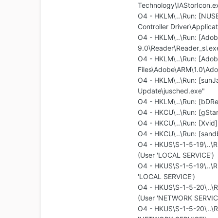
Technology\IAStorIcon.e
O4 - HKLM\..\Run: [NUSB
Controller Driver\Applic
O4 - HKLM\..\Run: [Adob
9.0\Reader\Reader_sl.ex
O4 - HKLM\..\Run: [Ado
Files\Adobe\ARM\1.0\Ad
O4 - HKLM\..\Run: [sunJ
Update\jusched.exe"
O4 - HKLM\..\Run: [bDReg
O4 - HKCU\..\Run: [gStar
O4 - HKCU\..\Run: [Xvid
O4 - HKCU\..\Run: [sandb
O4 - HKUS\S-1-5-19\..\R
(User 'LOCAL SERVICE')
O4 - HKUS\S-1-5-19\..\
'LOCAL SERVICE')
O4 - HKUS\S-1-5-20\..\R
(User 'NETWORK SERVIC
O4 - HKUS\S-1-5-20\..\