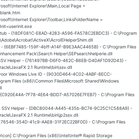
osoft\Internet Explorer\Main,Local Page =
blank.htm
osoft\Internet Explorer\Toolbar,LinksFolderName =
Init=userinit.exe
rStub - {18DF081C-E8AD-4283-A596-FA578C2EBDC3} - C:\Program
s\Adobe\Acrobat\ActiveX\AcroIEHelperShim.dll
r - {6EBF7485-159F-4bff-A14F-B9E3AAC4465B} - C:\Program Files
Enhancement Pack\Search Helper\SEPsearchhelperie.dll
n SSV Helper - {761497BB-D6F0-462C-B6EB-D4DAF1D92D43} -
racle\JavaFX 2.1 Runtime\bin\ssv.dll
 voor Windows Live ID - {9030D464-4C02-4ABF-8ECC-
gram Files (x86)\Common Files\Microsoft Shared\Windows
l
 {C920E44A-7F78-4E64-BDD7-A57026E7FEB7} - C:\Program Files
n 2 SSV Helper - {DBC80044-A445-435b-BC74-9C25C1C588A9} -
racle\JavaFX 2.1 Runtime\bin\jp2ssv.dll
1576546-354D-41c9-AAE8-31F2EC22BF0D} - C:\Program Files
Icon] C:\Program Files (x86)\Intel\Intel® Rapid Storage