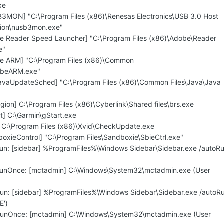
xe
3MON] "C:\Program Files (x86)\Renesas Electronics\USB 3.0 Host
ation\nusb3mon.exe"
e Reader Speed Launcher] "C:\Program Files (x86)\Adobe\Reader
e"
be ARM] "C:\Program Files (x86)\Common
obeARM.exe"
avaUpdateSched] "C:\Program Files (x86)\Common Files\Java\Java
ion] C:\Program Files (x86)\Cyberlink\Shared files\brs.exe
t] C:\Garmin\gStart.exe
] C:\Program Files (x86)\Xvid\CheckUpdate.exe
oxieControl] "C:\Program Files\Sandboxie\SbieCtrl.exe"
un: [sidebar] %ProgramFiles%\Windows Sidebar\Sidebar.exe /autoR
RunOnce: [mctadmin] C:\Windows\System32\mctadmin.exe (User
un: [sidebar] %ProgramFiles%\Windows Sidebar\Sidebar.exe /autoR
E')
RunOnce: [mctadmin] C:\Windows\System32\mctadmin.exe (User