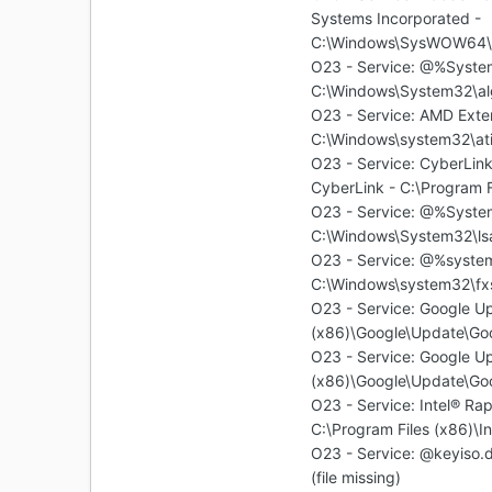
Systems Incorporated -
C:\Windows\SysWOW64\M
O23 - Service: @%Syste
C:\Windows\System32\alg.
O23 - Service: AMD Exter
C:\Windows\system32\atie
O23 - Service: CyberLi
CyberLink - C:\Program 
O23 - Service: @%Syste
C:\Windows\System32\lsas
O23 - Service: @%system
C:\Windows\system32\fxss
O23 - Service: Google Up
(x86)\Google\Update\Go
O23 - Service: Google U
(x86)\Google\Update\Go
O23 - Service: Intel® Ra
C:\Program Files (x86)\I
O23 - Service: @keyiso.
(file missing)