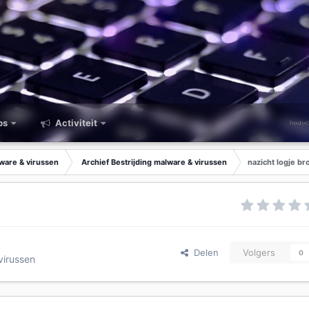
ps
Activiteit
lware & virussen
Archief Bestrijding malware & virussen
nazicht logje br
Delen
Volgers
0
virussen