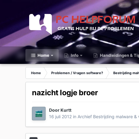
Home
Info
Handleidingen & Ti
Home
Problemen / Vragen software?
Bestrijding ma
nazicht logje broer
Door
Kurtt
16 juli 2012
in
Archief Bestrijding malware & 