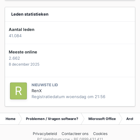
Leden statistieken
Aantal leden
41.084
Meeste online
2.662
8 december 2025
NIEUWSTE LID
RenX
Registratiedatum
woensdag om 21:56
Home
Problemen / Vragen software?
Microsoft Office
Archief 
Privacybeleid
Contacteer ons
Cookies
PC Helpforum vzw - BE 0899.431.411