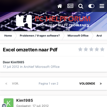
Home
Problemen / Vragen software?
Microsoft Office
Archief 
Excel omzetten naar Pdf
Door
Kim1985
17 juli 2012
in
Archief Microsoft Office
VOR.
Pagina 1 van 2
VOLGENDE
Kim1985
Geplaatst:
17 juli 2012