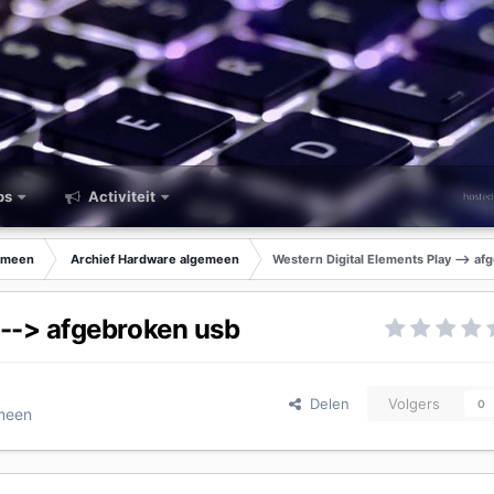
ps
Activiteit
emeen
Archief Hardware algemeen
Western Digital Elements Play --> a
 --> afgebroken usb
Delen
Volgers
0
emeen