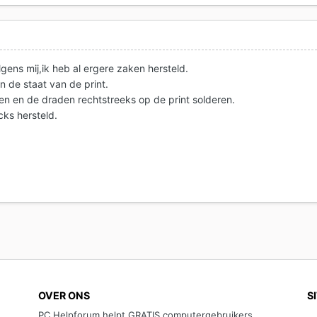
lgens mij,ik heb al ergere zaken hersteld.
an de staat van de print.
n en de draden rechtstreeks op de print solderen.
cks hersteld.
OVER ONS
S
PC Helpforum helpt GRATIS computergebruikers