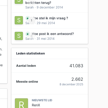
0
berichten terug?
Sarah
·
9 december 2014
Hoe stel ik mijn vraag ?
1
Sarah
·
29 mei 2014
Hoe post ik een antwoord?
0
t,
Sarah
·
31 mei 2014
n.
Leden statistieken
e
we
41.083
Aantal leden
2.662
Meeste online
8 december 2025
NIEUWSTE LID
RenX