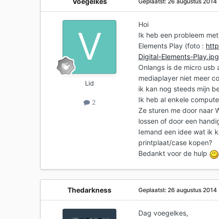
Voegelkes
Geplaatst:
26 augustus 2014
Hoi
Ik heb een probleem met 
Elements Play (foto :
htt
Digital-Elements-Play.jp
Onlangs is de micro usb 
mediaplayer niet meer co
Lid
ik kan nog steeds mijn be
Ik heb al enkele compute
2
Ze sturen me door naar We
lossen of door een handi
Iemand een idee wat ik k
printplaat/case kopen?
Bedankt voor de hulp
Thedarkness
Geplaatst:
26 augustus 2014
Dag voegelkes,