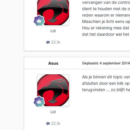
vervangen van de controll
dient te houden met de o
reden waarom er niemand
Misschien je licht eens o
Hou er rekening mee dat h
Lid
dat het daardoor wel he
22,1k
Asus
Geplaatst:
4 september 201
Als je
binnen dit topic ve
afsluiten door een klik o
terugvinden … zo blijft he
Lid
22,1k