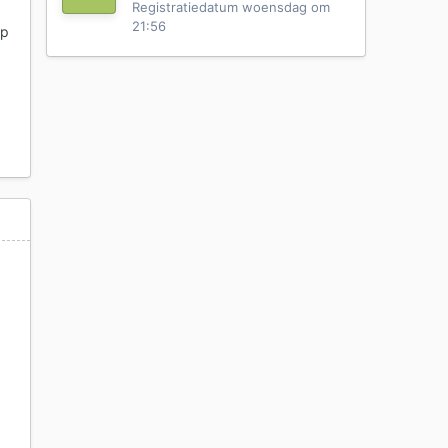
Registratiedatum
woensdag om
21:56
op