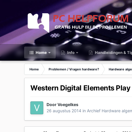
Home
Info
Handleidingen & Ti
Home
Problemen / Vragen hardware?
Hardware alg
Western Digital Elements Play
Door
Voegelkes
26 augustus 2014
in
Archief Hardware alg