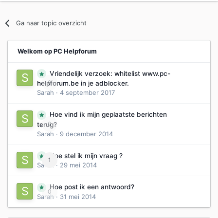
Ga naar topic overzicht
Welkom op PC Helpforum
Vriendelijk verzoek: whitelist www.pc-
0
helpforum.be in je adblocker.
Sarah
·
4 september 2017
Hoe vind ik mijn geplaatste berichten
0
terug?
Sarah
·
9 december 2014
Hoe stel ik mijn vraag ?
1
Sarah
·
29 mei 2014
Hoe post ik een antwoord?
0
Sarah
·
31 mei 2014