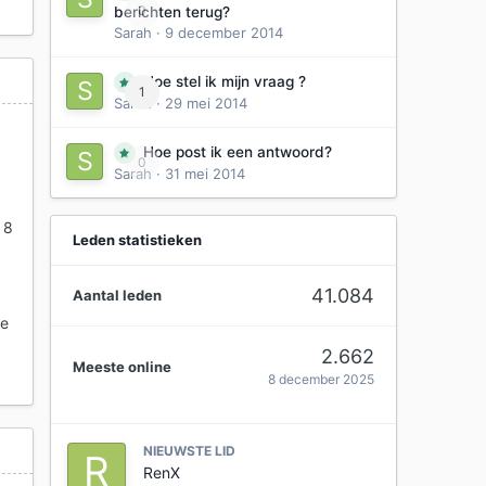
0
berichten terug?
Sarah
·
9 december 2014
Hoe stel ik mijn vraag ?
1
Sarah
·
29 mei 2014
Hoe post ik een antwoord?
0
Sarah
·
31 mei 2014
 8
Leden statistieken
41.084
Aantal leden
de
2.662
Meeste online
8 december 2025
NIEUWSTE LID
RenX