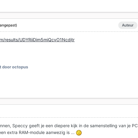
angepast)
Auteur
com/results/UDYRiiDim5miQcvO1Ncdjtr
 door octopus
nnen, Speccy geeft je een diepere kijk in de samenstelling van je PC
geen extra RAM-module aanwezig is ...