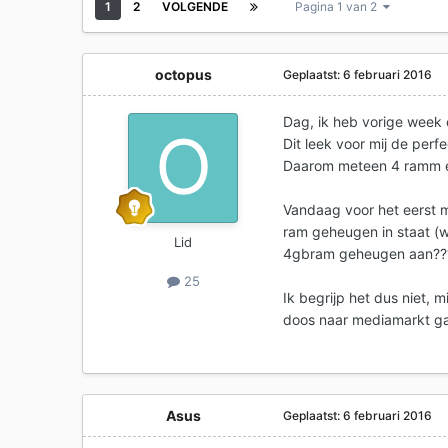
1
2
VOLGENDE
Pagina 1 van 2
octopus
Geplaatst:
6 februari 2016
Dag, ik heb vorige week
Dit leek voor mij de per
Daarom meteen 4 ramm ex
Vandaag voor het eerst m
ram geheugen in staat (wa
Lid
4gbram geheugen aan??
25
Ik begrijp het dus niet, 
doos naar mediamarkt ga
Asus
Geplaatst:
6 februari 2016