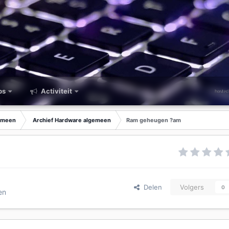
ps
Activiteit
emeen
Archief Hardware algemeen
Ram geheugen ?am
Delen
Volgers
0
en