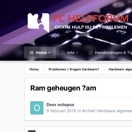
Home
Info
Handleidingen & Ti
Home
Problemen / Vragen hardware?
Hardware alg
Ram geheugen ?am
Door
octopus
6 februari 2016
in
Archief Hardware algeme