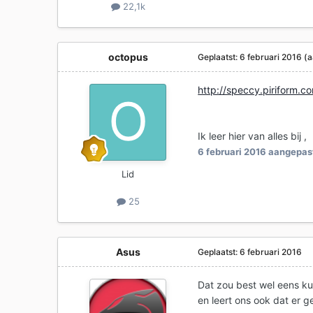
22,1k
octopus
Geplaatst:
6 februari 2016
(a
http://speccy.piriform.
Ik leer hier van alles bij ,
6 februari 2016
aangepast
Lid
25
Asus
Geplaatst:
6 februari 2016
Dat zou best wel eens ku
en leert ons ook dat er 