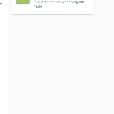
Registratiedatum
woensdag om
je
21:56
s