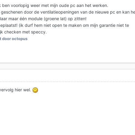
k ben voorlopig weer met mijn oude pc aan het werken.
je geschenen door de ventilatieopeningen van de nieuwe pc en kan h
daar maar één module (groene lat) op zitten!
 geplaatst! (ik durf hem niet open te maken om mijn garantie niet te
lijk checken met speccy.
 door octopus
vervolg hier wel.