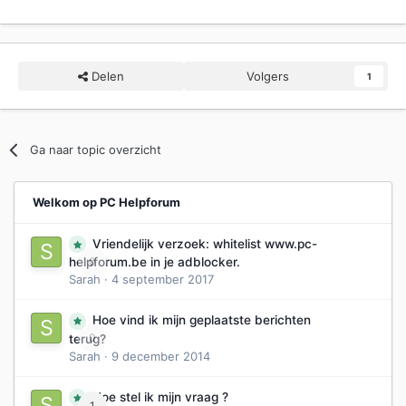
Delen
Volgers
1
Ga naar topic overzicht
Welkom op PC Helpforum
Vriendelijk verzoek: whitelist www.pc-
0
helpforum.be in je adblocker.
Sarah
·
4 september 2017
Hoe vind ik mijn geplaatste berichten
0
terug?
Sarah
·
9 december 2014
Hoe stel ik mijn vraag ?
1