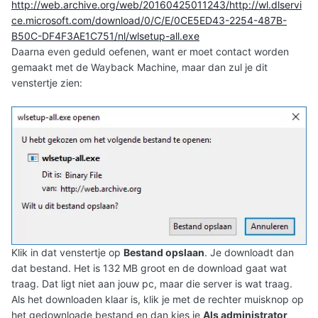
http://web.archive.org/web/20160425011243/http://wl.dlservi
ce.microsoft.com/download/0/C/E/0CE5ED43-2254-487B-
B50C-DF4F3AE1C751/nl/wlsetup-all.exe
Daarna even geduld oefenen, want er moet contact worden
gemaakt met de Wayback Machine, maar dan zul je dit
venstertje zien:
Klik in dat venstertje op
Bestand opslaan
. Je downloadt dan
dat bestand. Het is 132 MB groot en de download gaat wat
traag. Dat ligt niet aan jouw pc, maar die server is wat traag.
Als het downloaden klaar is, klik je met de rechter muisknop op
het gedownloade bestand en dan kies je
Als administrator