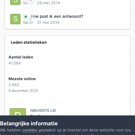
Sarah
·
29 mei 2014
Hoe post ik een antwoord?
0
Sarah
·
31 mei 2014
Leden statistieken
Aantal leden
41.084
Meeste online
2.662
8 december 2025
NIEUWSTE LID
RenX
Registratiedatum
woensdag om 21:56
Belangrijke informatie
We hebben
cookies
geplaatst op je toestel om deze website voor jou