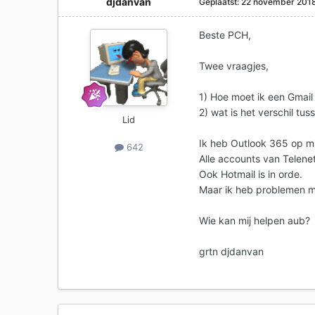
djdanvan
Geplaatst:
22 november 201
Beste PCH,
Twee vraagjes,
1) Hoe moet ik een Gmai
2) wat is het verschil t
Lid
Ik heb Outlook 365 op mij
642
Alle accounts van Telene
Ook Hotmail is in orde.
Maar ik heb problemen me
Wie kan mij helpen aub?
grtn djdanvan