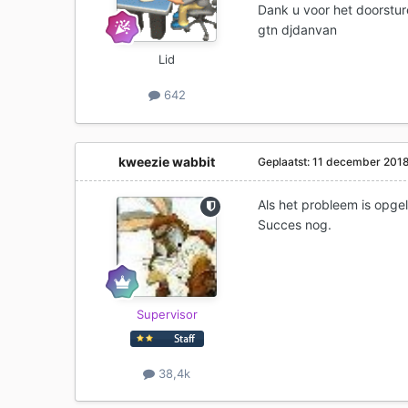
Dank u voor het doorstur
gtn djdanvan
Lid
642
kweezie wabbit
Geplaatst:
11 december 201
Als het probleem is opgel
Succes nog.
Supervisor
38,4k