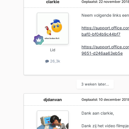
clarkie
Geplaatst:
22 november 201
Neem volgende links een
https://support.office.c
baf0-bf04b9c44bf7
https://support.office.c
Lid
9651-d246aa63eb5e
26,3k
3 weken later...
djdanvan
Geplaatst:
10 december 201
Dank aan clarkie,
Dank zij het video filmpje 