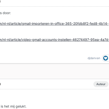
8
s door:
om/nl-nl/article/gmail-importeren-in-office-365-20fdb8f2-fed8-4b14-
om/nl-nl/article/video-gmail-accounts-instellen-46274497-95ea-4a7d
djdanvan
8
Auteur
is het mij gelukt.