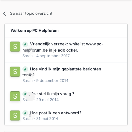
Ga naar topic overzicht
Welkom op PC Helpforum
Vriendelijk verzoek: whitelist www.pc-
0
helpforum.be in je adblocker.
Sarah
·
4 september 2017
Hoe vind ik mijn geplaatste berichten
0
terug?
Sarah
·
9 december 2014
Hoe stel ik mijn vraag ?
1
Sarah
·
29 mei 2014
Hoe post ik een antwoord?
0
Sarah
·
31 mei 2014