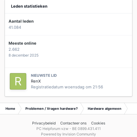
Leden statistieken
Aantal leden
41.084
Meeste online
2.662
8 december 2025
NIEUWSTE LID
RenX
Registratiedatum
woensdag om 21:56
Home
Problemen / Vragen hardware?
Hardware algemeen
Ar
Privacybeleid
Contacteer ons
Cookies
PC Helpforum vzw - BE 0899.431.411
Powered by Invision Community