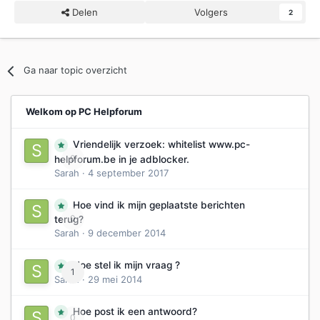
Delen
Volgers
2
Ga naar topic overzicht
Welkom op PC Helpforum
Vriendelijk verzoek: whitelist www.pc-
0
helpforum.be in je adblocker.
Sarah
·
4 september 2017
Hoe vind ik mijn geplaatste berichten
0
terug?
Sarah
·
9 december 2014
Hoe stel ik mijn vraag ?
1
Sarah
·
29 mei 2014
Hoe post ik een antwoord?
0