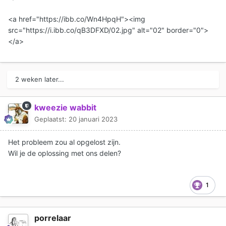
<a href="https://ibb.co/Wn4HpqH"><img
src="https://i.ibb.co/qB3DFXD/02.jpg" alt="02" border="0">
</a>
2 weken later...
kweezie wabbit
Geplaatst:
20 januari 2023
Het probleem zou al opgelost zijn.
Wil je de oplossing met ons delen?
1
porrelaar