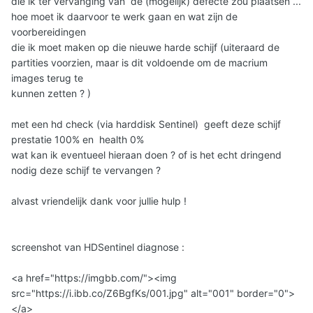
die ik ter vervanging van de (mogelijk) defecte zou plaatsen ...
hoe moet ik daarvoor te werk gaan en wat zijn de
voorbereidingen
die ik moet maken op die nieuwe harde schijf (uiteraard de
partities voorzien, maar is dit voldoende om de macrium
images terug te
kunnen zetten ? )
met een hd check (via harddisk Sentinel) geeft deze schijf
prestatie 100% en health 0%
wat kan ik eventueel hieraan doen ? of is het echt dringend
nodig deze schijf te vervangen ?
alvast vriendelijk dank voor jullie hulp !
screenshot van HDSentinel diagnose
:
<a href="https://imgbb.com/"><img
src="https://i.ibb.co/Z6BgfKs/001.jpg" alt="001" border="0">
</a>