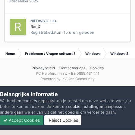
8 december 2025
NIEUWSTE LID
RenX
Registratiedatum
15 uren geleden
Home
Problemen / Vragen software?
Windows
Windows 8
Privacybeleid
Contacteer ons
Cookies
PC Helpforum vzw - BE 0899.431.411
Powered by Invision Community
Belangrijke informatie
We hebben
cookies
geplaatst op je toestel om deze website voor jou
beter te kunnen maken. Je kunt
de cookie instellingen aanpassen
,
anders gaan we er van uit dat het goed is om verder te gaan.
Accept Cookies
Reject Cookies
Forums
Ongelezen
Inloggen
Registreren
Meer