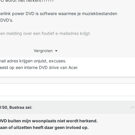
DVD wordt niet herkent??????
erlink power DVD is software waarmee je muziekbestanden
 DVD's.
 een melding over een foutief e-mailadres krijgt.
beeldingen (printscreens).
Vergroten
email adres krijgen onjuist, excuses.
eld op een interne DVD drive van Acer.
1:50,
Bustraa
zei:
n DVD buiten mijn woonplaats niet wordt herkend.
 aan of uitzetten heeft daar geen invloed op.