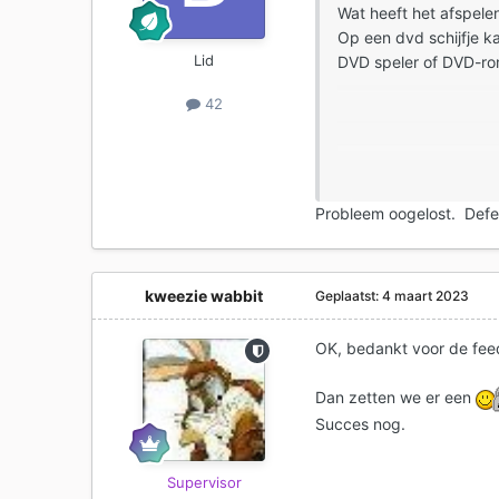
Wat heeft het afspele
Op een dvd schijfje k
Lid
DVD speler of DVD-rom
42
Over welke dvd's heb 
Probleem oogelost. Defe
kweezie wabbit
Geplaatst:
4 maart 2023
OK, bedankt voor de fe
Dan zetten we er een
Succes nog.
Supervisor