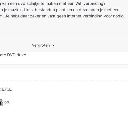
n van een dvd schijfje te maken met een Wifi verbinding?
an je muziek, films, bestanden plaatsen en deze open je met een
. Je hebt daar zeker en vast geen internet verbinding voor nodig.
je het? Film, muziek?????
Vergroten
cte DVD drive.
edback.
op.