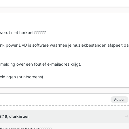
 wordt niet herkent??????
ink power DVD is software waarmee je muziekbestanden afspeelt da
 melding over een foutief e-mailadres krijgt.
ldingen (printscreens).
Auteur
8:16,
clarkie
zei: