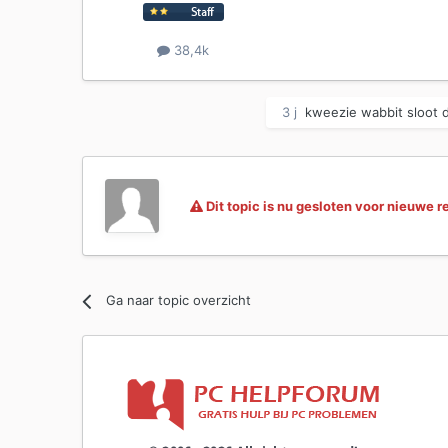
38,4k
3 j
kweezie wabbit
sloot d
Dit topic is nu gesloten voor nieuwe r
Ga naar topic overzicht