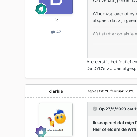
Wat versta jij onder 
Windowsplayer of cyb
Lid
afspeelt dat zijn geen
42
Wat start er op als je
Werk eventueel met af
Allereerst is het foutief 
De DVD's worden afgespe
clarkie
Geplaatst:
28 februari 2023
Op 27/2/2023 om 1
Ik snap niet dat mij
Hier of elders de Wifi