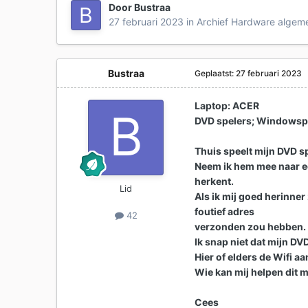
Door
Bustraa
27 februari 2023
in
Archief Hardware algem
Bustraa
Geplaatst:
27 februari 2023
Laptop: ACER
DVD spelers; Windowspl
Thuis speelt mijn DVD s
Neem ik hem mee naar ee
herkent.
Lid
Als ik mij goed herinner
foutief adres
42
verzonden zou hebben.
Ik snap niet dat mijn D
Hier of elders de Wifi aa
Wie kan mij helpen dit 
Cees