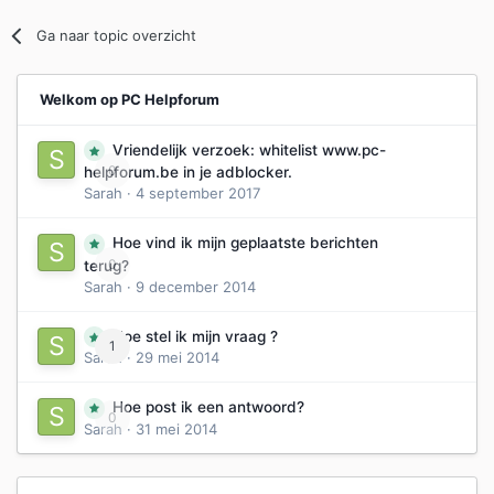
Ga naar topic overzicht
Welkom op PC Helpforum
Vriendelijk verzoek: whitelist www.pc-
0
helpforum.be in je adblocker.
Sarah
·
4 september 2017
Hoe vind ik mijn geplaatste berichten
0
terug?
Sarah
·
9 december 2014
Hoe stel ik mijn vraag ?
1
Sarah
·
29 mei 2014
Hoe post ik een antwoord?
0
Sarah
·
31 mei 2014