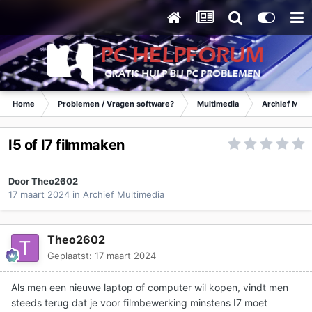
Home
Problemen / Vragen software?
Multimedia
Archief Mult
I5 of I7 filmmaken
Door
Theo2602
17 maart 2024
in
Archief Multimedia
Theo2602
Geplaatst:
17 maart 2024
Als men een nieuwe laptop of computer wil kopen, vindt men
steeds terug dat je voor filmbewerking minstens I7 moet