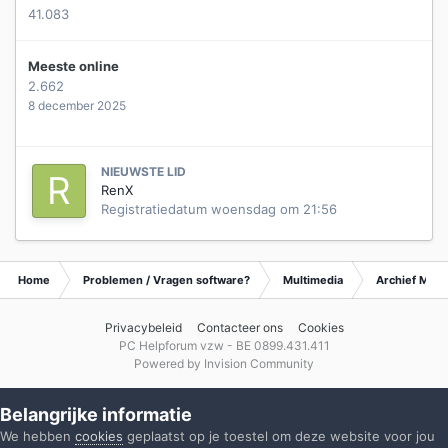
41.083
Meeste online
2.662
8 december 2025
NIEUWSTE LID
RenX
Registratiedatum
woensdag om 21:56
Home
Problemen / Vragen software?
Multimedia
Archief Mult
Privacybeleid
Contacteer ons
Cookies
PC Helpforum vzw - BE 0899.431.411
Powered by Invision Community
Belangrijke informatie
We hebben
cookies
geplaatst op je toestel om deze website voor jou