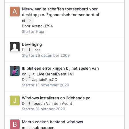
Nieuw aan te schaffen toetsenbord voor
desktop p.c. Ergonomisch toetsenbord of
6
niet?
Door
Arend-1794
Startte
9 april
beveiliging
Door Gast
1
Startte
26 december 2009
Ik blijf een error krijgen bij het spelen van
games: LiveKernelEvent 141
2
Door
CaptainRexCC
Startte
13 november 2020
Windows installeren op 2dehands pc
Door
1
Joseph Van den Avont
Startte
31 oktober 2020
Macro zoeken bestand windows
map+submappen