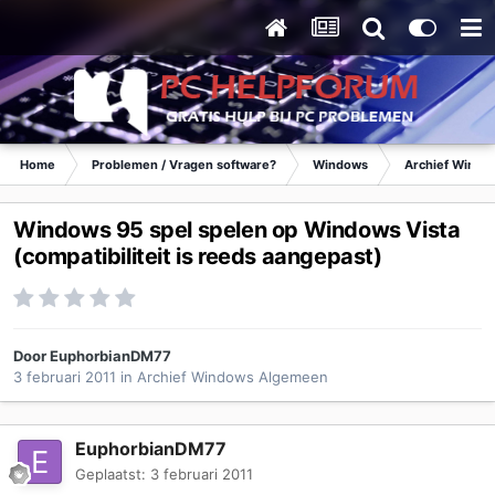
Home
Problemen / Vragen software?
Windows
Archief Wind
Windows 95 spel spelen op Windows Vista
(compatibiliteit is reeds aangepast)
Door
EuphorbianDM77
3 februari 2011
in
Archief Windows Algemeen
EuphorbianDM77
Geplaatst:
3 februari 2011