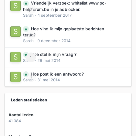
Vriendelijk verzoek: whitelist www.pc-
0
helpforum.be in je adblocker.
Sarah
·
4 september 2017
Hoe vind ik mijn geplaatste berichten
0
terug?
Sarah
·
9 december 2014
Hoe stel ik mijn vraag ?
1
Sarah
·
29 mei 2014
Hoe post ik een antwoord?
0
Sarah
·
31 mei 2014
Leden statistieken
Aantal leden
41.084