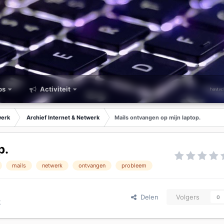
ps
Activiteit
werk
Archief Internet & Netwerk
Mails ontvangen op mijn laptop.
p.
mails
netwerk
ontvangen
probleem
Delen
Volgers
0
k