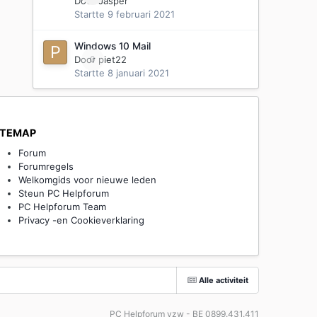
Door
Jasper
Startte
9 februari 2021
Windows 10 Mail
Door
0
piet22
Startte
8 januari 2021
ITEMAP
Forum
Forumregels
Welkomgids voor nieuwe leden
Steun PC Helpforum
PC Helpforum Team
Privacy -en Cookieverklaring
Alle activiteit
PC Helpforum vzw - BE 0899.431.411