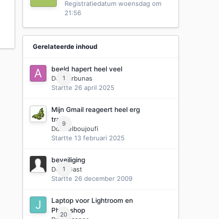
Registratiedatum
woensdag om
21:56
Gerelateerde inhoud
beeld hapert heel veel
Door
1
arbunas
Startte
26 april 2025
Mijn Gmail reageert heel erg
traag
9
Door
elboujoufi
Startte
13 februari 2025
beveiliging
Door Gast
1
Startte
26 december 2009
Laptop voor Lightroom en
Photoshop
20