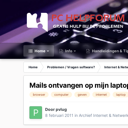
Home
Info
Handleidingen & Ti
Home
Problemen / Vragen software?
Internet & Net
Mails ontvangen op mijn lapto
browser
computer
geven
internet
laptop
Door
pvlug
8 februari 2011
in
Archief Internet & Netwer