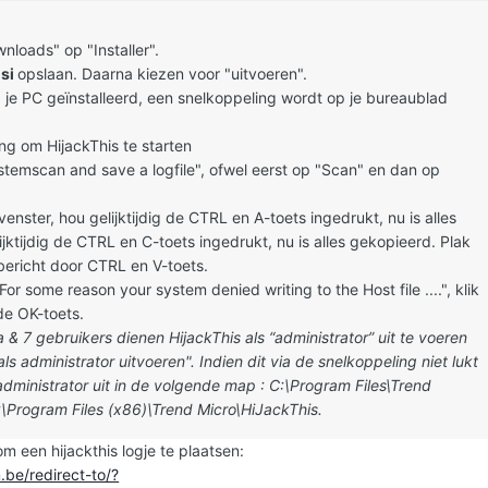
wnloads" op "Installer".
msi
opslaan. Daarna kiezen voor "uitvoeren".
p je PC geïnstalleerd, een snelkoppeling wordt op je bureaublad
ng om HijackThis te starten
ystemscan and save a logfile", ofwel eerst op "Scan" en dan op
enster, hou gelijktijdig de CTRL en A-toets ingedrukt, nu is alles
jktijdig de CTRL en C-toets ingedrukt, nu is alles gekopieerd. Plak
 bericht door CTRL en V-toets.
For some reason your system denied writing to the Host file ....", klik
e OK-toets.
 & 7 gebruikers dienen HijackThis als “administrator” uit te voeren
ls administrator uitvoeren
". Indien dit via de snelkoppeling niet lukt
 administrator uit in de volgende map : C:\Program Files\Trend
:\Program Files (x86)\Trend Micro\HiJackThis.
om een hijackthis logje te plaatsen:
be/redirect-to/?