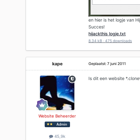
en hier is het logje van
Succes!
hijackthis logje.txt
8.34 kB
·
475 downloads
kape
Geplaatst:
7 juni 2011
Is dit een website *.clo
Website Beheerder
45,9k