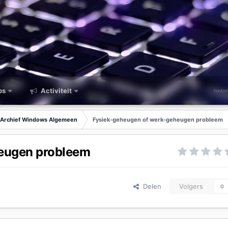
ps
Activiteit
Archief Windows Algemeen
Fysiek-geheugen of werk-geheugen probleem
eugen probleem
Delen
Volgers
0