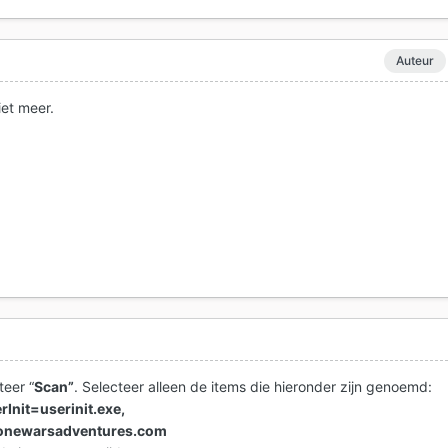
Auteur
iet meer.
teer “
Scan”
. Selecteer alleen de items die hieronder zijn genoemd:
rInit=userinit.exe,
clonewarsadventures.com