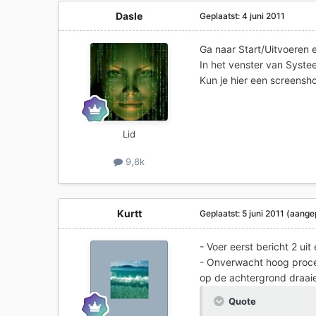
Dasle
Geplaatst:
4 juni 2011
Ga naar Start/Uitvoeren 
In het venster van Syste
Kun je hier een screensh
Lid
9,8k
Kurtt
Geplaatst:
5 juni 2011
(aange
- Voer eerst bericht 2 uit
- Onverwacht hoog proce
op de achtergrond draai
Quote