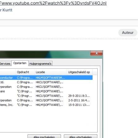
2Fwww.youtube.com%2Fwatch%3Fv%3DvrdsFV4OJnI
 Kurtt
Auteur