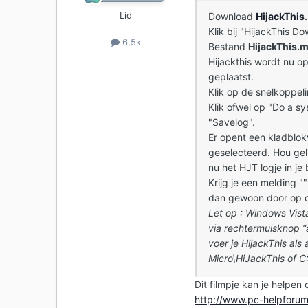
Lid
Download
HijackThis
.
Klik bij "HijackThis Do
6,5k
Bestand
HijackThis.
Hijackthis wordt nu o
geplaatst.
Klik op de snelkoppeli
Klik ofwel op "Do a s
"Savelog".
Er opent een kladblokv
geselecteerd. Hou geli
nu het HJT logje in je
Krijg je een melding ""
dan gewoon door op d
Let op : Windows Vista
via rechtermuisknop “a
voer je HijackThis als
Micro\HiJackThis of C
Dit filmpje kan je helpen 
http://www.pc-helpforum.