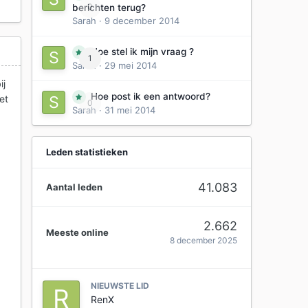
0
berichten terug?
Sarah
·
9 december 2014
Hoe stel ik mijn vraag ?
1
Sarah
·
29 mei 2014
ij
Hoe post ik een antwoord?
et
0
Sarah
·
31 mei 2014
Leden statistieken
41.083
Aantal leden
2.662
Meeste online
8 december 2025
NIEUWSTE LID
RenX