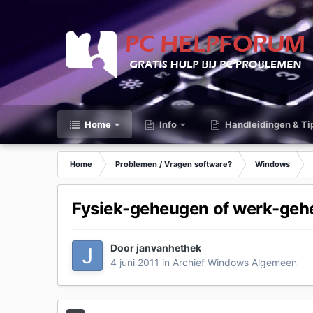
Home
Info
Handleidingen & Ti
Home
Problemen / Vragen software?
Windows
Fysiek-geheugen of werk-geh
Door
janvanhethek
4 juni 2011
in
Archief Windows Algemeen