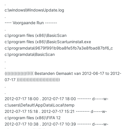
.
c:\windows\WindowsUpdate.log
.
---- Voorgaande Run -------
.
c:\program files (x86)\BasicScan
c:\program files (x86)\BasicScan\uninstall.exe
c:\programdata\9679f991b9ba8fe5fb7a3e8fbad87bf6_c
c:\programdata\BasicScan
.
.
(((((((((((((((((((( Bestanden Gemaakt van 2012-06-17 to 2012-
07-17 ))))))))))))))))))))))))))))))
.
.
2012-07-17 18:00 . 2012-07-17 18:00 -------- d-----w-
c:\users\Default\AppData\Local\temp
2012-07-17 15:18 . 2012-07-17 15:21 -------- d-----w-
c:\program files (x86)\FIFA 12
2012-07-17 10:38 . 2012-07-17 10:39 -------- d-----w-