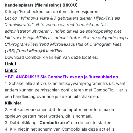
handelsplaats (file missing) (HKCU)
Klik op 'Fix checked' om de items te verwijderen.
Let op : Windows Vista & 7 gebruikers dienen HijackThis als
“administrator” uit te voeren via rechtermuisknop “als
administrator uitvoeren". Indien dit via de snelkoppeling niet
lukt voer je HijackThis als administrator uit in de volgende map :
C:\Program Files\Trend Micro\HiJackThis of C:\Program Files
(x86)\Trend Micro\HiJackThis.
Download ComboFix van één van deze locaties:
Link 1
Link 2
* BELANGRIJK !!! Sla ComboFix.exe op je Bureaublad op
1. Schakel alle antivirus- en antispywareprogramma's uit, want
anders kunnen ze misschien conflicteren met ComboFix. Hier is
een handleiding over hoe je ze kan uitschakelen:
Klik hier
2. Het kan voorkomen dat de computer meerdere malen
opnieuw gestart moet worden, dit is normaal.
3. Dubbelklik op "
Combofix.exe
" om de tool te starten.
4. Klik niet in het scherm van Combofix als deze actief is,