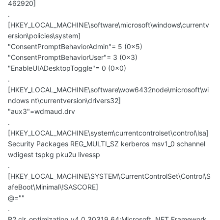
462920]
.
[HKEY_LOCAL_MACHINE\software\microsoft\windows\currentv
ersion\policies\system]
"ConsentPromptBehaviorAdmin"= 5 (0x5)
"ConsentPromptBehaviorUser"= 3 (0x3)
"EnableUIADesktopToggle"= 0 (0x0)
.
[HKEY_LOCAL_MACHINE\software\wow6432node\microsoft\wi
ndows nt\currentversion\drivers32]
"aux3"=wdmaud.drv
.
[HKEY_LOCAL_MACHINE\system\currentcontrolset\control\lsa]
Security Packages REG_MULTI_SZ kerberos msv1_0 schannel
wdigest tspkg pku2u livessp
.
[HKEY_LOCAL_MACHINE\SYSTEM\CurrentControlSet\Control\S
afeBoot\Minimal\!SASCORE]
@=""
.
R2 clr_optimization_v4.0.30319_64;Microsoft .NET Framework