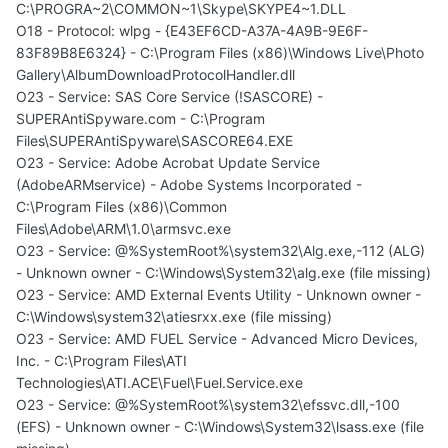
C:\PROGRA~2\COMMON~1\Skype\SKYPE4~1.DLL
O18 - Protocol: wlpg - {E43EF6CD-A37A-4A9B-9E6F-
83F89B8E6324} - C:\Program Files (x86)\Windows Live\Photo
Gallery\AlbumDownloadProtocolHandler.dll
O23 - Service: SAS Core Service (!SASCORE) -
SUPERAntiSpyware.com - C:\Program
Files\SUPERAntiSpyware\SASCORE64.EXE
O23 - Service: Adobe Acrobat Update Service
(AdobeARMservice) - Adobe Systems Incorporated -
C:\Program Files (x86)\Common
Files\Adobe\ARM\1.0\armsvc.exe
O23 - Service: @%SystemRoot%\system32\Alg.exe,-112 (ALG)
- Unknown owner - C:\Windows\System32\alg.exe (file missing)
O23 - Service: AMD External Events Utility - Unknown owner -
C:\Windows\system32\atiesrxx.exe (file missing)
O23 - Service: AMD FUEL Service - Advanced Micro Devices,
Inc. - C:\Program Files\ATI
Technologies\ATI.ACE\Fuel\Fuel.Service.exe
O23 - Service: @%SystemRoot%\system32\efssvc.dll,-100
(EFS) - Unknown owner - C:\Windows\System32\lsass.exe (file