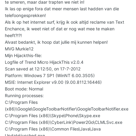
te smeren, maar daar trapten we niet in!
Ik las op enige fora dat meer mensen last hadden van die
telefoongesprekken!
Als ik op het internet surf, krijg ik ook altijd reclame van Text
Enchance, ik weet niet of dat er nog wat mee te maken
heeft?!?!
Alvast bedankt, ik hoop dat jullie mij kunnen helpen!
MVG Murkie12
Mijn Hijackthis-file:
Logfile of Trend Micro HijackThis v2.0.4
Scan saved at 12:12:50, on 17-7-2012
Platform: Windows 7 SP1 (WinNT 6.00.3505)
MSIE: Internet Explorer v9.00 (9.00.8112.16446)
Boot mode: Normal
Running processes:
C:\Program Files
(x86)\Google\GoogleToolbarNotifier\GoogleToolbarNotifier.exe
C:\Program Files (x86)\Skype\Phone\Skype.exe
C:\Program Files (x86)\CyberLink\Power2Go\CLMLSvc.exe
C:\Program Files (x86)\Common Files\Java\Java
Update\jusched.exe