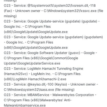
missing)
O23 - Service: @%systemroot%\system32\fxsresm.dll,-118
(Fax) - Unknown owner - C:\Windows\system32\fxssvc.exe (file
missing)
O23 - Service: Google Update-service (gupdate) (gupdate) -
Google Inc. - C:\Program Files
(x86)\Google\Update\GoogleUpdate.exe
O23 - Service: Google Update-service (gupdatem) (gupdatem)
- Google Inc. - C:\Program Files
(x86)\Google\Update\GoogleUpdate.exe
O23 - Service: Google Software Updater (gusvc) - Google -
C:\Program Files (x86)\Google\Common\Google
Updater\GoogleUpdaterService.exe
O23 - Service: LogMeIn Hamachi Tunneling Engine
(Hamachi2Svc) - LogMeIn Inc. - C:\Program Files
(x86)\LogMeIn Hamachi\hamachi-2.exe
O23 - Service: @keyiso.dll,-100 (KeyIso) - Unknown owner -
C:\Windows\system32\lsass.exe (file missing)
O23 - Service: MBAMService - Malwarebytes Corporation -
C:\Program Files (x86)\Malwarebytes' Anti-
Malware\mbamservice.exe