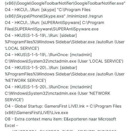
(x86)\Google\GoogleToolbarNotifier\GoogleToolbarNotifier.exe"
O4 - HKCU\..\Run: [skype] "C:\Program Files
(x86)\Skype\Phone\Skype.exe" /minimized /regrun
O4 - HKCU\..\Run: [sUPERAntiSpyware] C:\Program
Files\SUPERAntiSpyware\SUPERAntiSpyware.exe
O4 - HKUS\S-1-5-19\..\Run: [sidebar]
%ProgramFiles%\Windows Sidebar\Sidebar.exe /autoRun (User
'LOCAL SERVICE')
O4 - HKUS\S-1-5-19\..\RunOnce: [mctadmin]
C:\Windows\System32\mctadmin.exe (User 'LOCAL SERVICE')
O4 - HKUS\S-1-5-20\..\Run: [sidebar]
%ProgramFiles%\Windows Sidebar\Sidebar.exe /autoRun (User
'NETWORK SERVICE')
O4 - HKUS\S-1-5-20\..\RunOnce: [mctadmin]
C:\Windows\System32\mctadmin.exe (User 'NETWORK
SERVICE')
O4 - Global Startup: GamersFirst LIVE!.lnk = C:\Program Files
(x86)\GamersFirst\LIVE!\Live.exe
O8 - Extra context menu item: E&xporteren naar Microsoft
Excel -