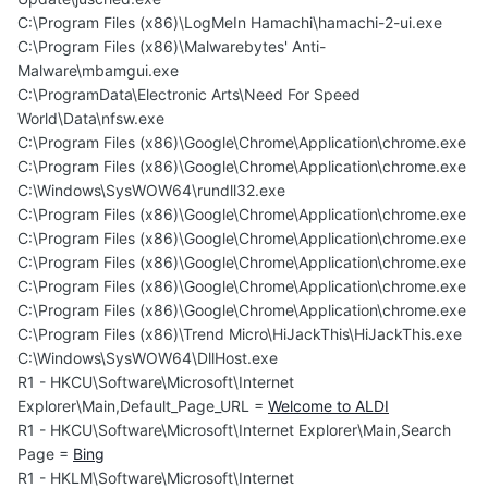
C:\Program Files (x86)\LogMeIn Hamachi\hamachi-2-ui.exe
C:\Program Files (x86)\Malwarebytes' Anti-
Malware\mbamgui.exe
C:\ProgramData\Electronic Arts\Need For Speed
World\Data\nfsw.exe
C:\Program Files (x86)\Google\Chrome\Application\chrome.exe
C:\Program Files (x86)\Google\Chrome\Application\chrome.exe
C:\Windows\SysWOW64\rundll32.exe
C:\Program Files (x86)\Google\Chrome\Application\chrome.exe
C:\Program Files (x86)\Google\Chrome\Application\chrome.exe
C:\Program Files (x86)\Google\Chrome\Application\chrome.exe
C:\Program Files (x86)\Google\Chrome\Application\chrome.exe
C:\Program Files (x86)\Google\Chrome\Application\chrome.exe
C:\Program Files (x86)\Trend Micro\HiJackThis\HiJackThis.exe
C:\Windows\SysWOW64\DllHost.exe
R1 - HKCU\Software\Microsoft\Internet
Explorer\Main,Default_Page_URL =
Welcome to ALDI
R1 - HKCU\Software\Microsoft\Internet Explorer\Main,Search
Page =
Bing
R1 - HKLM\Software\Microsoft\Internet