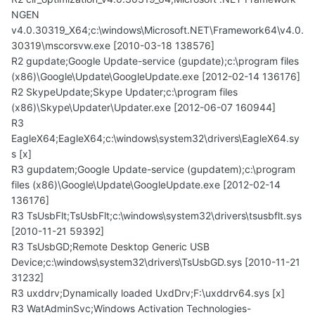
NGEN
v4.0.30319_X64;c:\windows\Microsoft.NET\Framework64\v4.0.
30319\mscorsvw.exe [2010-03-18 138576]
R2 gupdate;Google Update-service (gupdate);c:\program files
(x86)\Google\Update\GoogleUpdate.exe [2012-02-14 136176]
R2 SkypeUpdate;Skype Updater;c:\program files
(x86)\Skype\Updater\Updater.exe [2012-06-07 160944]
R3
EagleX64;EagleX64;c:\windows\system32\drivers\EagleX64.sy
s [x]
R3 gupdatem;Google Update-service (gupdatem);c:\program
files (x86)\Google\Update\GoogleUpdate.exe [2012-02-14
136176]
R3 TsUsbFlt;TsUsbFlt;c:\windows\system32\drivers\tsusbflt.sys
[2010-11-21 59392]
R3 TsUsbGD;Remote Desktop Generic USB
Device;c:\windows\system32\drivers\TsUsbGD.sys [2010-11-21
31232]
R3 uxddrv;Dynamically loaded UxdDrv;F:\uxddrv64.sys [x]
R3 WatAdminSvc;Windows Activation Technologies-