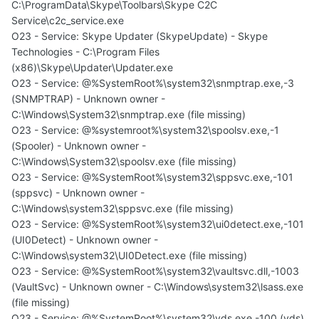
C:\ProgramData\Skype\Toolbars\Skype C2C
Service\c2c_service.exe
O23 - Service: Skype Updater (SkypeUpdate) - Skype
Technologies - C:\Program Files
(x86)\Skype\Updater\Updater.exe
O23 - Service: @%SystemRoot%\system32\snmptrap.exe,-3
(SNMPTRAP) - Unknown owner -
C:\Windows\System32\snmptrap.exe (file missing)
O23 - Service: @%systemroot%\system32\spoolsv.exe,-1
(Spooler) - Unknown owner -
C:\Windows\System32\spoolsv.exe (file missing)
O23 - Service: @%SystemRoot%\system32\sppsvc.exe,-101
(sppsvc) - Unknown owner -
C:\Windows\system32\sppsvc.exe (file missing)
O23 - Service: @%SystemRoot%\system32\ui0detect.exe,-101
(UI0Detect) - Unknown owner -
C:\Windows\system32\UI0Detect.exe (file missing)
O23 - Service: @%SystemRoot%\system32\vaultsvc.dll,-1003
(VaultSvc) - Unknown owner - C:\Windows\system32\lsass.exe
(file missing)
O23 - Service: @%SystemRoot%\system32\vds.exe,-100 (vds)