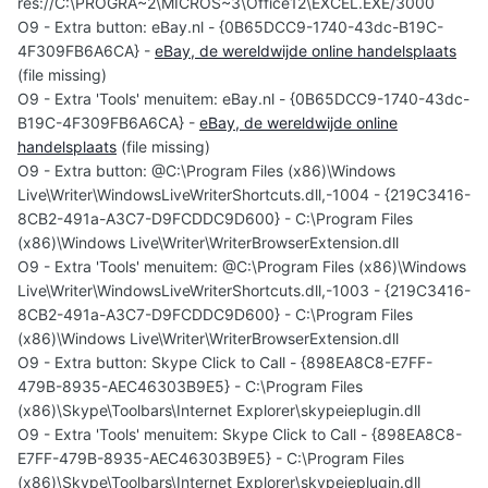
res://C:\PROGRA~2\MICROS~3\Office12\EXCEL.EXE/3000
O9 - Extra button: eBay.nl - {0B65DCC9-1740-43dc-B19C-
4F309FB6A6CA} -
eBay, de wereldwijde online handelsplaats
(file missing)
O9 - Extra 'Tools' menuitem: eBay.nl - {0B65DCC9-1740-43dc-
B19C-4F309FB6A6CA} -
eBay, de wereldwijde online
handelsplaats
(file missing)
O9 - Extra button: @C:\Program Files (x86)\Windows
Live\Writer\WindowsLiveWriterShortcuts.dll,-1004 - {219C3416-
8CB2-491a-A3C7-D9FCDDC9D600} - C:\Program Files
(x86)\Windows Live\Writer\WriterBrowserExtension.dll
O9 - Extra 'Tools' menuitem: @C:\Program Files (x86)\Windows
Live\Writer\WindowsLiveWriterShortcuts.dll,-1003 - {219C3416-
8CB2-491a-A3C7-D9FCDDC9D600} - C:\Program Files
(x86)\Windows Live\Writer\WriterBrowserExtension.dll
O9 - Extra button: Skype Click to Call - {898EA8C8-E7FF-
479B-8935-AEC46303B9E5} - C:\Program Files
(x86)\Skype\Toolbars\Internet Explorer\skypeieplugin.dll
O9 - Extra 'Tools' menuitem: Skype Click to Call - {898EA8C8-
E7FF-479B-8935-AEC46303B9E5} - C:\Program Files
(x86)\Skype\Toolbars\Internet Explorer\skypeieplugin.dll