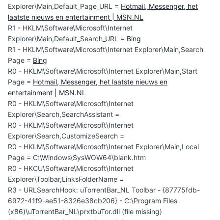
Explorer\Main,Default_Page_URL =
Hotmail, Messenger, het
laatste nieuws en entertainment | MSN.NL
R1 - HKLM\Software\Microsoft\Internet
Explorer\Main,Default_Search_URL =
Bing
R1 - HKLM\Software\Microsoft\Internet Explorer\Main,Search
Page =
Bing
R0 - HKLM\Software\Microsoft\Internet Explorer\Main,Start
Page =
Hotmail, Messenger, het laatste nieuws en
entertainment | MSN.NL
R0 - HKLM\Software\Microsoft\Internet
Explorer\Search,SearchAssistant =
R0 - HKLM\Software\Microsoft\Internet
Explorer\Search,CustomizeSearch =
R0 - HKLM\Software\Microsoft\Internet Explorer\Main,Local
Page = C:\Windows\SysWOW64\blank.htm
R0 - HKCU\Software\Microsoft\Internet
Explorer\Toolbar,LinksFolderName =
R3 - URLSearchHook: uTorrentBar_NL Toolbar - {87775fdb-
6972-41f9-ae51-8326e38cb206} - C:\Program Files
(x86)\uTorrentBar_NL\prxtbuTor.dll (file missing)