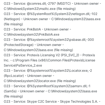
O23 - Service: @comres.dll,-2797 (MSDTC) - Unknown owner -
C:\Windows\System32\msdtc.exe (file missing)
O23 - Service: @%SystemRoot%\System32\netlogon.dll,-102
(Netlogon) - Unknown owner - C:\Windows\system32\lsass.exe
(file missing)
O23 - Service: PnkBstrA - Unknown owner -
C:\Windows\system32\PnkBstrA.exe
O23 - Service: @%systemroot%\system32\psbase.dll,-300
(ProtectedStorage) - Unknown owner -
C:\Windows\system32\lsass.exe (file missing)
O23 - Service: Protexis Licensing V2 (PSI_SVC_2) - Protexis
Inc. - c:\Program Files (x86)\Common Files\Protexis\License
Service\PsiService_2.exe
O23 - Service: @%systemroot%\system32\Locator.exe,-2
(RpcLocator) - Unknown owner -
C:\Windows\system32\locator.exe (file missing)
O23 - Service: @%SystemRoot%\system32\samsrv.dll,-1
(SamSs) - Unknown owner - C:\Windows\system32\lsass.exe
(file missing)
O23 - Service: Skype C2C Service - Skype Technologies S.A. -