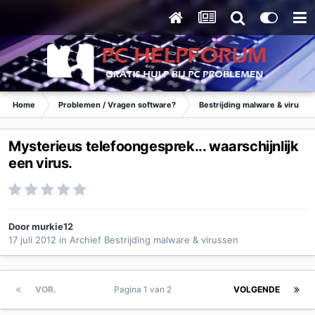
Home
Problemen / Vragen software?
Bestrijding malware & virusse
Mysterieus telefoongesprek... waarschijnlijk
een virus.
Door
murkie12
17 juli 2012
in
Archief Bestrijding malware & virussen
VOR.
Pagina 1 van 2
VOLGENDE