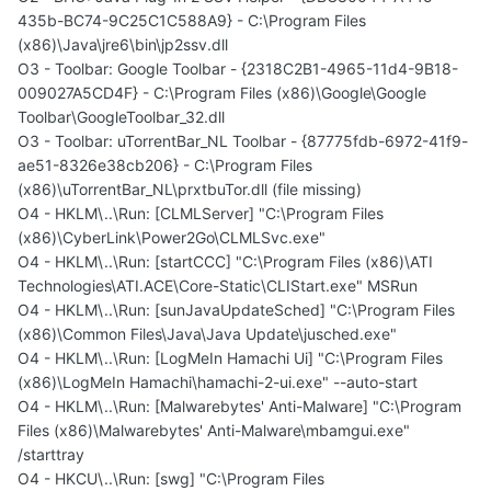
435b-BC74-9C25C1C588A9} - C:\Program Files
(x86)\Java\jre6\bin\jp2ssv.dll
O3 - Toolbar: Google Toolbar - {2318C2B1-4965-11d4-9B18-
009027A5CD4F} - C:\Program Files (x86)\Google\Google
Toolbar\GoogleToolbar_32.dll
O3 - Toolbar: uTorrentBar_NL Toolbar - {87775fdb-6972-41f9-
ae51-8326e38cb206} - C:\Program Files
(x86)\uTorrentBar_NL\prxtbuTor.dll (file missing)
O4 - HKLM\..\Run: [CLMLServer] "C:\Program Files
(x86)\CyberLink\Power2Go\CLMLSvc.exe"
O4 - HKLM\..\Run: [startCCC] "C:\Program Files (x86)\ATI
Technologies\ATI.ACE\Core-Static\CLIStart.exe" MSRun
O4 - HKLM\..\Run: [sunJavaUpdateSched] "C:\Program Files
(x86)\Common Files\Java\Java Update\jusched.exe"
O4 - HKLM\..\Run: [LogMeIn Hamachi Ui] "C:\Program Files
(x86)\LogMeIn Hamachi\hamachi-2-ui.exe" --auto-start
O4 - HKLM\..\Run: [Malwarebytes' Anti-Malware] "C:\Program
Files (x86)\Malwarebytes' Anti-Malware\mbamgui.exe"
/starttray
O4 - HKCU\..\Run: [swg] "C:\Program Files