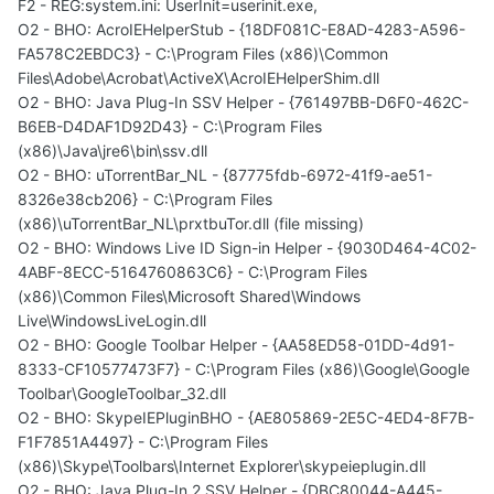
F2 - REG:system.ini: UserInit=userinit.exe,
O2 - BHO: AcroIEHelperStub - {18DF081C-E8AD-4283-A596-
FA578C2EBDC3} - C:\Program Files (x86)\Common
Files\Adobe\Acrobat\ActiveX\AcroIEHelperShim.dll
O2 - BHO: Java Plug-In SSV Helper - {761497BB-D6F0-462C-
B6EB-D4DAF1D92D43} - C:\Program Files
(x86)\Java\jre6\bin\ssv.dll
O2 - BHO: uTorrentBar_NL - {87775fdb-6972-41f9-ae51-
8326e38cb206} - C:\Program Files
(x86)\uTorrentBar_NL\prxtbuTor.dll (file missing)
O2 - BHO: Windows Live ID Sign-in Helper - {9030D464-4C02-
4ABF-8ECC-5164760863C6} - C:\Program Files
(x86)\Common Files\Microsoft Shared\Windows
Live\WindowsLiveLogin.dll
O2 - BHO: Google Toolbar Helper - {AA58ED58-01DD-4d91-
8333-CF10577473F7} - C:\Program Files (x86)\Google\Google
Toolbar\GoogleToolbar_32.dll
O2 - BHO: SkypeIEPluginBHO - {AE805869-2E5C-4ED4-8F7B-
F1F7851A4497} - C:\Program Files
(x86)\Skype\Toolbars\Internet Explorer\skypeieplugin.dll
O2 - BHO: Java Plug-In 2 SSV Helper - {DBC80044-A445-