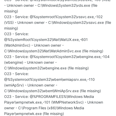
- Unknown owner - C:\Windows\System32\vds.exe (file
missing)
O23 - Service: @%systemroot%\system32\vssvc.exe,-102
(VSS) - Unknown owner - C:\Windows\system32\vssvc.exe (file
missing)
O23 - Service:
@%SystemRoot%\system32\Wat\WatUX.exe,-601
(WatAdminSvc) - Unknown owner -
C:\Windows\system32\Wat\WatAdminSvc.exe (file missing)
O23 - Service: @%systemroot%\system32\wbengine.exe,-104
(wbengine) - Unknown owner -
C:\Windows\system32\wbengine.exe (file missing)
O23 - Service:
@%Systemroot%\system32\wbem\wmiapsrv.exe,-110
(wmiApSrv) - Unknown owner -
C:\Windows\system32\wbem\WmiApSrv.exe (file missing)
O23 - Service: @%PROGRAMFILES%\Windows Media
Player\wmpnetwk.exe,-101 (WMPNetworkSvc) - Unknown
owner - C:\Program Files (x86)\Windows Media
Player\wmpnetwk.exe (file missing)