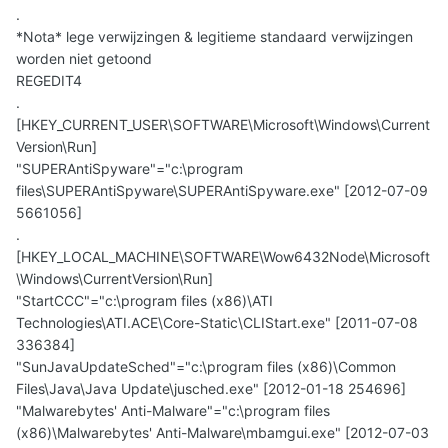
.
*Nota* lege verwijzingen & legitieme standaard verwijzingen
worden niet getoond
REGEDIT4
.
[HKEY_CURRENT_USER\SOFTWARE\Microsoft\Windows\Current
Version\Run]
"SUPERAntiSpyware"="c:\program
files\SUPERAntiSpyware\SUPERAntiSpyware.exe" [2012-07-09
5661056]
.
[HKEY_LOCAL_MACHINE\SOFTWARE\Wow6432Node\Microsoft
\Windows\CurrentVersion\Run]
"StartCCC"="c:\program files (x86)\ATI
Technologies\ATI.ACE\Core-Static\CLIStart.exe" [2011-07-08
336384]
"SunJavaUpdateSched"="c:\program files (x86)\Common
Files\Java\Java Update\jusched.exe" [2012-01-18 254696]
"Malwarebytes' Anti-Malware"="c:\program files
(x86)\Malwarebytes' Anti-Malware\mbamgui.exe" [2012-07-03