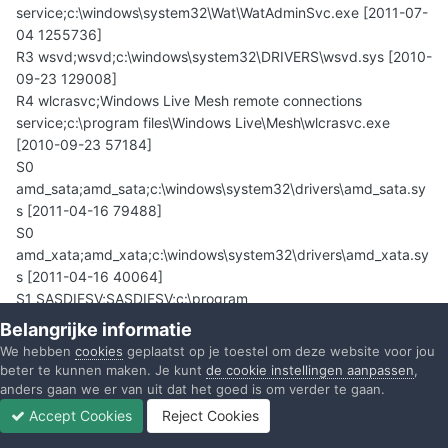
service;c:\windows\system32\Wat\WatAdminSvc.exe [2011-07-
04 1255736]
R3 wsvd;wsvd;c:\windows\system32\DRIVERS\wsvd.sys [2010-
09-23 129008]
R4 wlcrasvc;Windows Live Mesh remote connections
service;c:\program files\Windows Live\Mesh\wlcrasvc.exe
[2010-09-23 57184]
S0
amd_sata;amd_sata;c:\windows\system32\drivers\amd_sata.sy
s [2011-04-16 79488]
S0
amd_xata;amd_xata;c:\windows\system32\drivers\amd_xata.sy
s [2011-04-16 40064]
S1 SASDIFSV;SASDIFSV;c:\program
files\SUPERAntiSpyware\SASDIFSV64.SYS [2011-07-22 14928]
Belangrijke informatie
S1 SAS***IL;SAS***IL;c:\program
We hebben
cookies
geplaatst op je toestel om deze website voor jou
files\SUPERAntiSpyware\SAS***IL64.SYS [2011-07-12 12368]
beter te kunnen maken. Je kunt
de cookie instellingen aanpassen
,
S1 vwififlt;Virtual WiFi Filter
anders gaan we er van uit dat het goed is om verder te gaan.
Driver;c:\windows\system32\DRIVERS\vwififlt.sys [2009-07-14
Accept Cookies
Reject Cookies
59904]
Forums
Ongelezen
Inloggen
Registreren
Meer