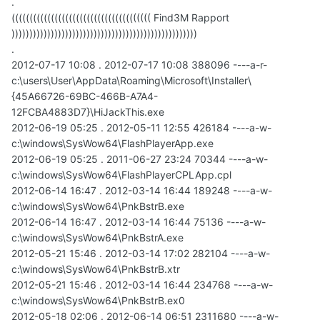
.
((((((((((((((((((((((((((((((((((((((( Find3M Rapport
))))))))))))))))))))))))))))))))))))))))))))))))))))
.
2012-07-17 10:08 . 2012-07-17 10:08 388096 ----a-r-
c:\users\User\AppData\Roaming\Microsoft\Installer\
{45A66726-69BC-466B-A7A4-
12FCBA4883D7}\HiJackThis.exe
2012-06-19 05:25 . 2012-05-11 12:55 426184 ----a-w-
c:\windows\SysWow64\FlashPlayerApp.exe
2012-06-19 05:25 . 2011-06-27 23:24 70344 ----a-w-
c:\windows\SysWow64\FlashPlayerCPLApp.cpl
2012-06-14 16:47 . 2012-03-14 16:44 189248 ----a-w-
c:\windows\SysWow64\PnkBstrB.exe
2012-06-14 16:47 . 2012-03-14 16:44 75136 ----a-w-
c:\windows\SysWow64\PnkBstrA.exe
2012-05-21 15:46 . 2012-03-14 17:02 282104 ----a-w-
c:\windows\SysWow64\PnkBstrB.xtr
2012-05-21 15:46 . 2012-03-14 16:44 234768 ----a-w-
c:\windows\SysWow64\PnkBstrB.ex0
2012-05-18 02:06 . 2012-06-14 06:51 2311680 ----a-w-