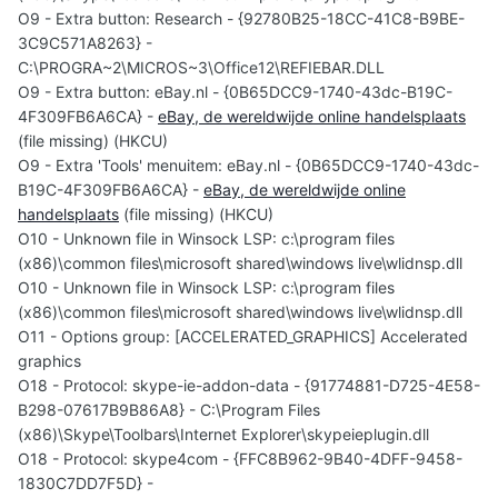
O9 - Extra button: Research - {92780B25-18CC-41C8-B9BE-
3C9C571A8263} -
C:\PROGRA~2\MICROS~3\Office12\REFIEBAR.DLL
O9 - Extra button: eBay.nl - {0B65DCC9-1740-43dc-B19C-
4F309FB6A6CA} -
eBay, de wereldwijde online handelsplaats
(file missing) (HKCU)
O9 - Extra 'Tools' menuitem: eBay.nl - {0B65DCC9-1740-43dc-
B19C-4F309FB6A6CA} -
eBay, de wereldwijde online
handelsplaats
(file missing) (HKCU)
O10 - Unknown file in Winsock LSP: c:\program files
(x86)\common files\microsoft shared\windows live\wlidnsp.dll
O10 - Unknown file in Winsock LSP: c:\program files
(x86)\common files\microsoft shared\windows live\wlidnsp.dll
O11 - Options group: [ACCELERATED_GRAPHICS] Accelerated
graphics
O18 - Protocol: skype-ie-addon-data - {91774881-D725-4E58-
B298-07617B9B86A8} - C:\Program Files
(x86)\Skype\Toolbars\Internet Explorer\skypeieplugin.dll
O18 - Protocol: skype4com - {FFC8B962-9B40-4DFF-9458-
1830C7DD7F5D} -