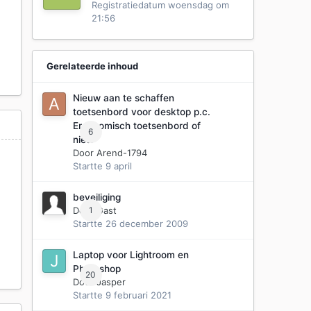
Registratiedatum
woensdag om
21:56
Gerelateerde inhoud
Nieuw aan te schaffen
toetsenbord voor desktop p.c.
Ergonomisch toetsenbord of
6
niet?
Door
Arend-1794
Startte
9 april
beveiliging
Door Gast
1
Startte
26 december 2009
Laptop voor Lightroom en
Photoshop
20
Door
Jasper
Startte
9 februari 2021