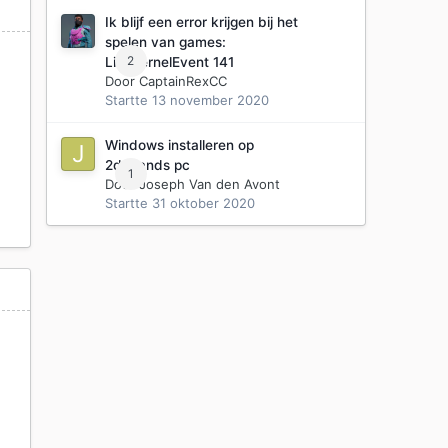
Ik blijf een error krijgen bij het
spelen van games:
2
LiveKernelEvent 141
Door
CaptainRexCC
Startte
13 november 2020
Windows installeren op
2dehands pc
1
Door
Joseph Van den Avont
Startte
31 oktober 2020