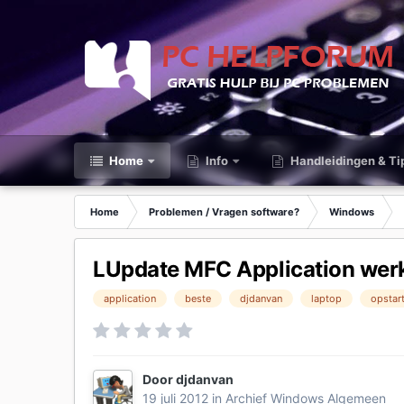
Home
Info
Handleidingen & Ti
Home
Problemen / Vragen software?
Windows
LUpdate MFC Application werk
application
beste
djdanvan
laptop
opstar
Door
djdanvan
19 juli 2012
in
Archief Windows Algemeen