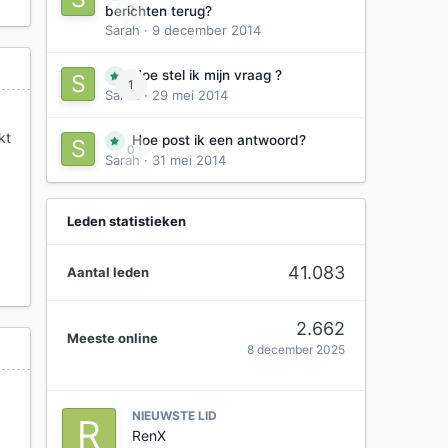
0
berichten terug?
Sarah
·
9 december 2014
Hoe stel ik mijn vraag ?
1
Sarah
·
29 mei 2014
kt
Hoe post ik een antwoord?
0
Sarah
·
31 mei 2014
Leden statistieken
41.083
Aantal leden
2.662
Meeste online
8 december 2025
NIEUWSTE LID
RenX