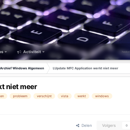
ps
Activiteit
Archief Windows Algemeen
LUpdate MFC Application werkt niet meer
t niet meer
ten
probleem
verschijnt
vista
werkt
windows
Delen
Volgers
0