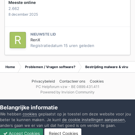
Meeste online
2.662
8 december 2025
NIEUWSTE LID
RenX
Registratiedatum
15 uren geleden
Home
Problemen / Vragen software?
Bestrijding malware & virusse
Privacybeleid
Contacteer ons
Cookies
PC Helpforum vzw - BE 0899.431.411
Powered by Invision Community
Belangrijke informatie
We hebben
cookies
geplaatst op je toestel om deze website voor jou
beter te kunnen maken. Je kunt
de cookie instellingen aanpassen
,
anders gaan we er van uit dat het goed is om verder te gaan.
Accept Cookies
Reject Cookies