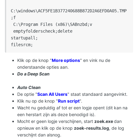
C:\windows\ACF5FE1B377240688B872D2A6EFD0A05.TMP
;f

 C:\Program Files (x86)\SABnzbd;v

 emptyfolderscheck;delete 

startupall; 

filesrcm;
Klik op de knop "
More options
" en vink nu de
onderstaande opties aan.
Do a Deep Scan
Auto Clean
De optie "
Scan All Users
" staat standaard aangevinkt.
Klik nu op de knop "
Run script
".
Wacht nu geduldig af tot er een logje opent (dit kan na
een herstart zijn als deze benodigd is).
Mocht er geen logje verschijnen, start
zoek.exe
dan
opnieuw en klik op de knop
zoek-results.log
, de log
verschijnt dan alsnog.