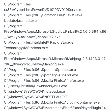
C:\Program Files
(x86)\CyberLink\PowerDVD10\PDVD10Serv.exe
C:\Program Files (x86)\Common Files\Java\Java
Update\jusched.exe
C:\Program
Files\WindowsApps\Microsoft.Studios.PinballFx2_1.6.0.594_x86
__8wekyb3d8bbwe\PinballFX2.exe
C:\Program Files\Intel\Intel® Rapid Storage
Technology\IAStorIcon.exe
C:\Program
Files\WindowsApps\Microsoft.MicrosoftMahjong_2.3.1403.3117_
x86__8wekyb3d8bbwe\Mahjong.exe
C:\Program Files (x86)\Spotnet\Spotnet.exe
C:\Program Files (x86)\Spotnet\SABnzbd.exe
C:\Program Files (x86)\Mozilla Firefox\firefox.exe
C:\Users\Christian\Downloads\WIGI.exe
C:\windows\SysWOW64\notepad.exe
C:\windows\SysWOW64\NOTEPAD.EXE
C:\Program Files (x86)\Mozilla Firefox\plugin-container.exe
C:\windows\SysWOW64\Macromed\Flash\FlashPlayerPlugin_14