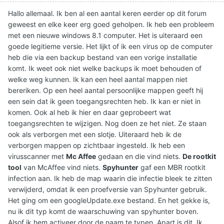
Hallo allemaal. Ik ben al een aantal keren eerder op dit forum
geweest en elke keer erg goed geholpen. Ik heb een probleem
met een nieuwe windows 8.1 computer. Het is uiteraard een
goede legitieme versie. Het lijkt of ik een virus op de computer
heb die via een backup bestand van een vorige installatie
komt. Ik weet ook niet welke backups ik moet behouden of
welke weg kunnen. Ik kan een heel aantal mappen niet
bereriken. Op een heel aantal persoonlijke mappen geeft hij
een sein dat ik geen toegangsrechten heb. Ik kan er niet in
komen. Ook al heb ik hier en daar geprobeert wat
toegangsrechten te wijzigen. Nog doen ze het niet. Ze staan
ook als verborgen met een slotje. Uiteraard heb ik de
verborgen mappen op zichtbaar ingesteld. Ik heb een
virusscanner met
Mc Affee
gedaan en die vind niets.
De rootkit
tool
van McAffee vind niets.
Spyhunter
gaf een MBR rootkit
infection aan. Ik heb de map waarin die infectie bleek te zitten
verwijderd, omdat ik een proefversie van Spyhunter gebruik.
Het ging om een googleUpdate.exe bestand. En het gekke is,
nu ik dit typ komt de waarschuwing van spyhunter boven.
Alsof ik hem activeer door de naam te typen. Apart is dit. Ik