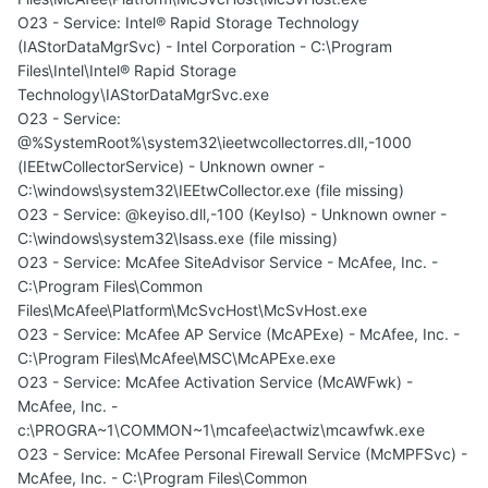
O23 - Service: Intel® Rapid Storage Technology
(IAStorDataMgrSvc) - Intel Corporation - C:\Program
Files\Intel\Intel® Rapid Storage
Technology\IAStorDataMgrSvc.exe
O23 - Service:
@%SystemRoot%\system32\ieetwcollectorres.dll,-1000
(IEEtwCollectorService) - Unknown owner -
C:\windows\system32\IEEtwCollector.exe (file missing)
O23 - Service: @keyiso.dll,-100 (KeyIso) - Unknown owner -
C:\windows\system32\lsass.exe (file missing)
O23 - Service: McAfee SiteAdvisor Service - McAfee, Inc. -
C:\Program Files\Common
Files\McAfee\Platform\McSvcHost\McSvHost.exe
O23 - Service: McAfee AP Service (McAPExe) - McAfee, Inc. -
C:\Program Files\McAfee\MSC\McAPExe.exe
O23 - Service: McAfee Activation Service (McAWFwk) -
McAfee, Inc. -
c:\PROGRA~1\COMMON~1\mcafee\actwiz\mcawfwk.exe
O23 - Service: McAfee Personal Firewall Service (McMPFSvc) -
McAfee, Inc. - C:\Program Files\Common