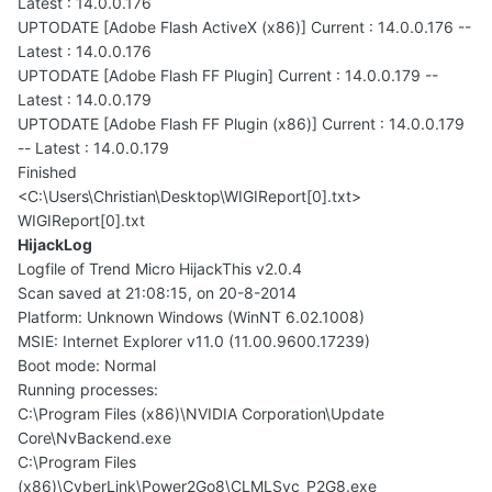
Latest : 14.0.0.176
UPTODATE [Adobe Flash ActiveX (x86)] Current : 14.0.0.176 --
Latest : 14.0.0.176
UPTODATE [Adobe Flash FF Plugin] Current : 14.0.0.179 --
Latest : 14.0.0.179
UPTODATE [Adobe Flash FF Plugin (x86)] Current : 14.0.0.179
-- Latest : 14.0.0.179
Finished
<C:\Users\Christian\Desktop\WIGIReport[0].txt>
WIGIReport[0].txt
HijackLog
Logfile of Trend Micro HijackThis v2.0.4
Scan saved at 21:08:15, on 20-8-2014
Platform: Unknown Windows (WinNT 6.02.1008)
MSIE: Internet Explorer v11.0 (11.00.9600.17239)
Boot mode: Normal
Running processes:
C:\Program Files (x86)\NVIDIA Corporation\Update
Core\NvBackend.exe
C:\Program Files
(x86)\CyberLink\Power2Go8\CLMLSvc_P2G8.exe