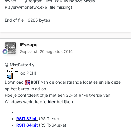
owner - C:\Program Files (x86)\Windows Media
Player\wmpnetwk.exe (file missing)
--
End of file - 9285 bytes
iEscape
Geplaatst:
20 augustus 2014
@ MissButterfly,
op PCH!.
Download
RSIT
van de onderstaande locaties en sla deze
op het bureaublad op.
Hoe je controleert of je met een 32- of 64-bitversie van
Windows werkt kan je
hier
bekijken.
RSIT 32 bit
(RSIT.exe)
RSIT 64 bit
(RSITx64.exe)