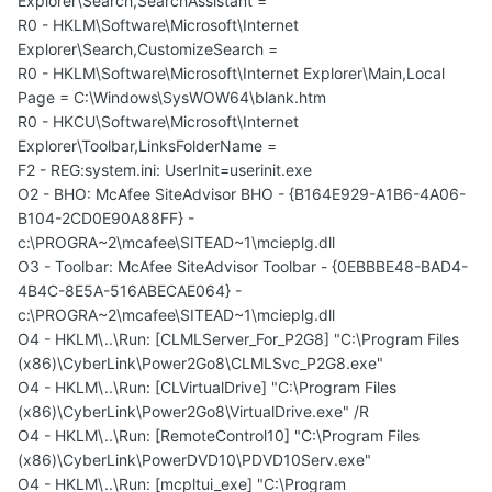
Explorer\Search,SearchAssistant =
R0 - HKLM\Software\Microsoft\Internet
Explorer\Search,CustomizeSearch =
R0 - HKLM\Software\Microsoft\Internet Explorer\Main,Local
Page = C:\Windows\SysWOW64\blank.htm
R0 - HKCU\Software\Microsoft\Internet
Explorer\Toolbar,LinksFolderName =
F2 - REG:system.ini: UserInit=userinit.exe
O2 - BHO: McAfee SiteAdvisor BHO - {B164E929-A1B6-4A06-
B104-2CD0E90A88FF} -
c:\PROGRA~2\mcafee\SITEAD~1\mcieplg.dll
O3 - Toolbar: McAfee SiteAdvisor Toolbar - {0EBBBE48-BAD4-
4B4C-8E5A-516ABECAE064} -
c:\PROGRA~2\mcafee\SITEAD~1\mcieplg.dll
O4 - HKLM\..\Run: [CLMLServer_For_P2G8] "C:\Program Files
(x86)\CyberLink\Power2Go8\CLMLSvc_P2G8.exe"
O4 - HKLM\..\Run: [CLVirtualDrive] "C:\Program Files
(x86)\CyberLink\Power2Go8\VirtualDrive.exe" /R
O4 - HKLM\..\Run: [RemoteControl10] "C:\Program Files
(x86)\CyberLink\PowerDVD10\PDVD10Serv.exe"
O4 - HKLM\..\Run: [mcpltui_exe] "C:\Program