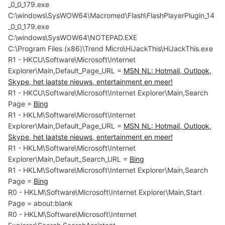
_0_0_179.exe
C:\windows\SysWOW64\Macromed\Flash\FlashPlayerPlugin_14
_0_0_179.exe
C:\windows\SysWOW64\NOTEPAD.EXE
C:\Program Files (x86)\Trend Micro\HiJackThis\HiJackThis.exe
R1 - HKCU\Software\Microsoft\Internet
Explorer\Main,Default_Page_URL =
MSN NL: Hotmail, Outlook,
Skype, het laatste nieuws, entertainment en meer!
R1 - HKCU\Software\Microsoft\Internet Explorer\Main,Search
Page =
Bing
R1 - HKLM\Software\Microsoft\Internet
Explorer\Main,Default_Page_URL =
MSN NL: Hotmail, Outlook,
Skype, het laatste nieuws, entertainment en meer!
R1 - HKLM\Software\Microsoft\Internet
Explorer\Main,Default_Search_URL =
Bing
R1 - HKLM\Software\Microsoft\Internet Explorer\Main,Search
Page =
Bing
R0 - HKLM\Software\Microsoft\Internet Explorer\Main,Start
Page = about:blank
R0 - HKLM\Software\Microsoft\Internet