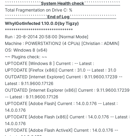
`````````````````System Health check`````````````````
Total Fragmentation on Drive C: %
````````````````````End of Log``````````````````````
WhyIGotInfected 1.10.0.0(by Tigzy)
********************************
Run : 20-8-2014 20:58:00 [Normal Mode]
Machine : POWERSTATION2 (4 CPUs) [Christian : ADMIN]
OS: Windows 8 (x64)
~~ Plugins check: ~~
UPTODATE [Windows 8 ] Current : -- Latest :
UPTODATE [Firefox (x86)] Current : 31.0 -- Latest : 31.0
OUTDATED [internet Explorer] Current : 9.11.9600.17239 --
Latest : 9.11.9600.17126
OUTDATED [internet Explorer (x86)] Current : 9.11.9600.17239
-- Latest : 9.11.9600.17126
UPTODATE [Adobe Flash] Current : 14.0.0.176 -- Latest :
14.0.0.176
UPTODATE [Adobe Flash (x86)] Current : 14.0.0.176 -- Latest :
14.0.0.176
UPTODATE [Adobe Flash ActiveX] Current : 14.0.0.176 --