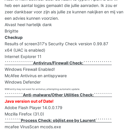
heb een aantal logjes gemaakt die jullie aanraden. Ik zou er
zeer dankbaar voor zijn als jullie ze kunnen nakijken en mij van
een advies kunnen voorzien.
Alvast heel hartelijk dank
Brigitte
Checkup
Results of screen317's Security Check version 0.99.87
x64 (UAC is enabled)
Internet Explorer 11
``````````````Antivirus/Firewall Check:``````````````
Windows Firewall Enabled!
McAfee Antivirus en antispyware
Windows Defender
WMI entry may not exist for antivirus; attempting automatic update.
`````````Anti-malware/Other Utilities Check:`````````
Java version out of Date!
Adobe Flash Player 14.0.0.179
Mozilla Firefox (31.0)
````````Process Check: objlist.exe by Laurent````````
mcafee VirusScan mcods.exe