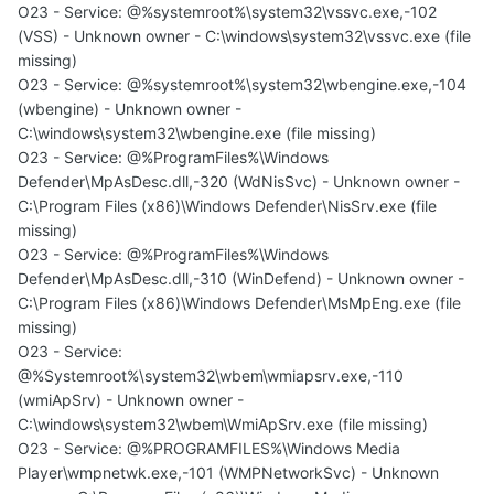
O23 - Service: @%systemroot%\system32\vssvc.exe,-102
(VSS) - Unknown owner - C:\windows\system32\vssvc.exe (file
missing)
O23 - Service: @%systemroot%\system32\wbengine.exe,-104
(wbengine) - Unknown owner -
C:\windows\system32\wbengine.exe (file missing)
O23 - Service: @%ProgramFiles%\Windows
Defender\MpAsDesc.dll,-320 (WdNisSvc) - Unknown owner -
C:\Program Files (x86)\Windows Defender\NisSrv.exe (file
missing)
O23 - Service: @%ProgramFiles%\Windows
Defender\MpAsDesc.dll,-310 (WinDefend) - Unknown owner -
C:\Program Files (x86)\Windows Defender\MsMpEng.exe (file
missing)
O23 - Service:
@%Systemroot%\system32\wbem\wmiapsrv.exe,-110
(wmiApSrv) - Unknown owner -
C:\windows\system32\wbem\WmiApSrv.exe (file missing)
O23 - Service: @%PROGRAMFILES%\Windows Media
Player\wmpnetwk.exe,-101 (WMPNetworkSvc) - Unknown