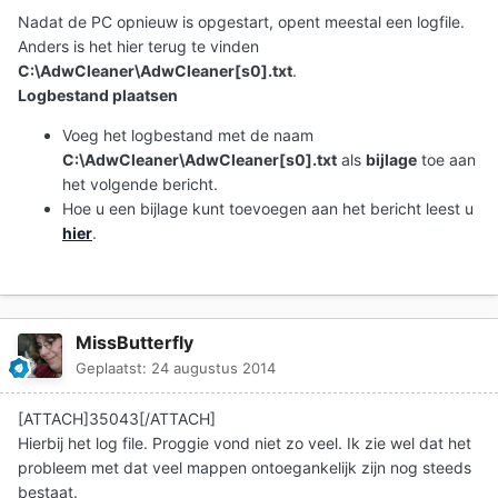
Nadat de PC opnieuw is opgestart, opent meestal een logfile.
Anders is het hier terug te vinden
C:\AdwCleaner\AdwCleaner[s0].txt
.
Logbestand plaatsen
Voeg het logbestand met de naam
C:\AdwCleaner\AdwCleaner[s0].txt
als
bijlage
toe aan
het volgende bericht.
Hoe u een bijlage kunt toevoegen aan het bericht leest u
hier
.
MissButterfly
Geplaatst:
24 augustus 2014
[ATTACH]35043[/ATTACH]
Hierbij het log file. Proggie vond niet zo veel. Ik zie wel dat het
probleem met dat veel mappen ontoegankelijk zijn nog steeds
bestaat.