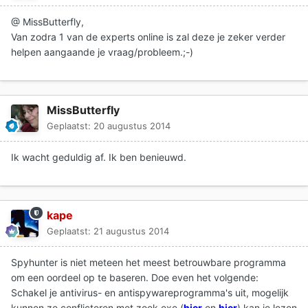
@ MissButterfly,
Van zodra 1 van de experts online is zal deze je zeker verder
helpen aangaande je vraag/probleem.;-)
MissButterfly
Geplaatst:
20 augustus 2014
Ik wacht geduldig af. Ik ben benieuwd.
kape
Geplaatst:
21 augustus 2014
Spyhunter is niet meteen het meest betrouwbare programma
om een oordeel op te baseren. Doe even het volgende:
Schakel je antivirus- en antispywareprogramma's uit, mogelijk
kunnen ze conflicteren met zoek.exe (
hier
en
hier
) kan je lezen