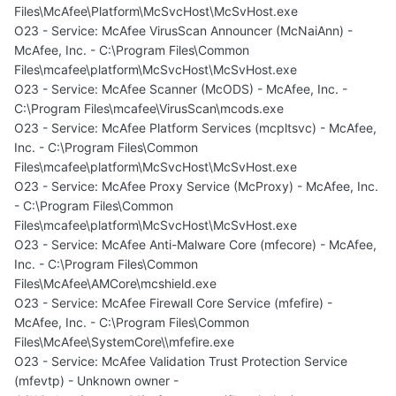
Files\McAfee\Platform\McSvcHost\McSvHost.exe
O23 - Service: McAfee VirusScan Announcer (McNaiAnn) -
McAfee, Inc. - C:\Program Files\Common
Files\mcafee\platform\McSvcHost\McSvHost.exe
O23 - Service: McAfee Scanner (McODS) - McAfee, Inc. -
C:\Program Files\mcafee\VirusScan\mcods.exe
O23 - Service: McAfee Platform Services (mcpltsvc) - McAfee,
Inc. - C:\Program Files\Common
Files\mcafee\platform\McSvcHost\McSvHost.exe
O23 - Service: McAfee Proxy Service (McProxy) - McAfee, Inc.
- C:\Program Files\Common
Files\mcafee\platform\McSvcHost\McSvHost.exe
O23 - Service: McAfee Anti-Malware Core (mfecore) - McAfee,
Inc. - C:\Program Files\Common
Files\McAfee\AMCore\mcshield.exe
O23 - Service: McAfee Firewall Core Service (mfefire) -
McAfee, Inc. - C:\Program Files\Common
Files\McAfee\SystemCore\\mfefire.exe
O23 - Service: McAfee Validation Trust Protection Service
(mfevtp) - Unknown owner -