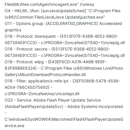
Files\McAfee.com\Agent\mcagent.exe" /runkey
O4 - HKLM\..\Run: [sunJavaUpdateSched] "C:\Program Files
(x86)\Common Files\Java\Java Update\jusched.exe"
O11 - Options group: [ACCELERATED_GRAPHICS] Accelerated
graphics
O18 - Protocol: dssrequest - {5513F07E-936B-4E52-9B00-
067394E91CC5} - c:\PROGRA~2\mcafee\SITEAD~1\mcieplg.dll
O18 - Protocol: sacore - {5513F07E-936B-4E52-9B00-
067394E91CC5} - c:\PROGRA~2\mcafee\SITEAD~1\mcieplg.dll
O18 - Protocol: wlpg - {E43EF6CD-A37A-4A9B-9E6F-
83F89B8E6324} - C:\Program Files (x86)\Windows Live\Photo
Gallery\AlbumDownloadProtocolHandler.dll
O18 - Filter: application/x-mfe-ipt - {3EF5086B-5478-4598-
A054-786C45D75692} -
c:\PROGRA~2\mcafee\msc\mcsniepl.dll
O23 - Service: Adobe Flash Player Update Service
(AdobeFlashPlayerUpdateSvc) - Adobe Systems Incorporated
-
C:\windows\SysWOW64\Macromed\Flash\FlashPlayerUpdateS
ervice.exe