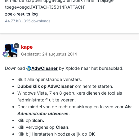
Ik heb de stappen opgevolgd en zoek file is in bijlage
toegevoegd.[ATTACH]35014[/ATTACH]
zoek-results.log
44.77 kB
·
325 downloads
kape
Geplaatst:
24 augustus 2014
Download
AdwCleaner
by Xplode naar het bureaublad.
Sluit alle openstaande vensters.
Dubbelklik op AdwCleaner
om hem te starten.
Windows Vista, 7 en 8 gebruikers dienen de tool als
"administrator" uit te voeren,
Door middel van de rechtermuisknop en kiezen voor
Als
Administrator uitvoeren
.
Klik op
Scan.
Klik vervolgens op
Clean.
Klik bij Herstarten Noodzakelijk op
OK