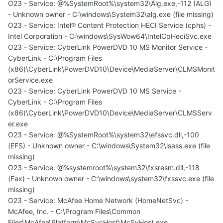
O23 - Service: @%SystemRoot%\system32\Alg.exe,-112 (ALG)
- Unknown owner - C:\windows\System32\alg.exe (file missing)
O23 - Service: Intel® Content Protection HECI Service (cphs) -
Intel Corporation - C:\windows\SysWow64\IntelCpHeciSvc.exe
O23 - Service: CyberLink PowerDVD 10 MS Monitor Service -
CyberLink - C:\Program Files
(x86)\CyberLink\PowerDVD10\Device\MediaServer\CLMSMonit
orService.exe
O23 - Service: CyberLink PowerDVD 10 MS Service -
CyberLink - C:\Program Files
(x86)\CyberLink\PowerDVD10\Device\MediaServer\CLMSServ
er.exe
O23 - Service: @%SystemRoot%\system32\efssvc.dll,-100
(EFS) - Unknown owner - C:\windows\System32\lsass.exe (file
missing)
O23 - Service: @%systemroot%\system32\fxsresm.dll,-118
(Fax) - Unknown owner - C:\windows\system32\fxssvc.exe (file
missing)
O23 - Service: McAfee Home Network (HomeNetSvc) -
McAfee, Inc. - C:\Program Files\Common
Files\McAfee\Platform\McSvcHost\McSvHost.exe