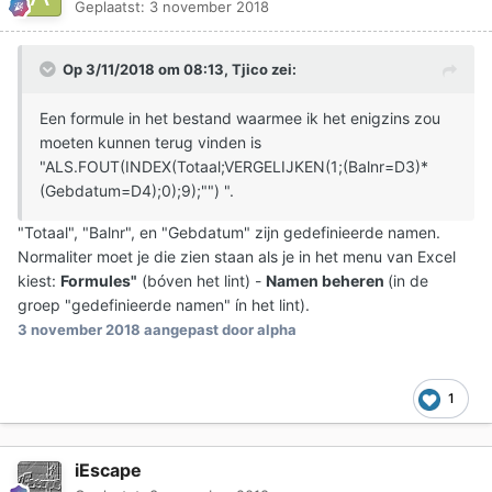
Geplaatst:
3 november 2018
Op 3/11/2018 om 08:13,
Tjico
zei:
Een formule in het bestand waarmee ik het enigzins zou
moeten kunnen terug vinden is
"ALS.FOUT(INDEX(Totaal;VERGELIJKEN(1;(Balnr=D3)*
(Gebdatum=D4);0);9);"") "
.
"Totaal", "Balnr", en "Gebdatum" zijn gedefinieerde namen.
Normaliter moet je die zien staan als je in het menu van Excel
kiest:
Formules"
(bóven het lint) -
Namen beheren
(in de
groep "gedefinieerde namen" ín het lint).
3 november 2018
aangepast door alpha
1
iEscape