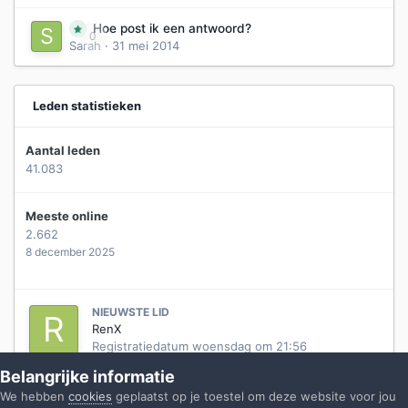
Hoe post ik een antwoord?
0
Sarah
·
31 mei 2014
Leden statistieken
Aantal leden
41.083
Meeste online
2.662
8 december 2025
NIEUWSTE LID
RenX
Registratiedatum
woensdag om 21:56
Belangrijke informatie
We hebben
cookies
geplaatst op je toestel om deze website voor jou