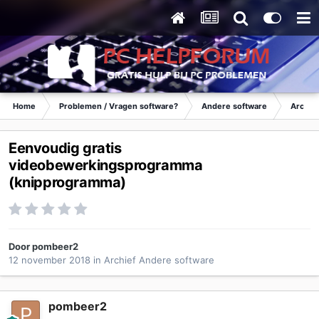
Home
Problemen / Vragen software?
Andere software
Archie
Eenvoudig gratis
videobewerkingsprogramma
(knipprogramma)
Door
pombeer2
12 november 2018
in
Archief Andere software
pombeer2