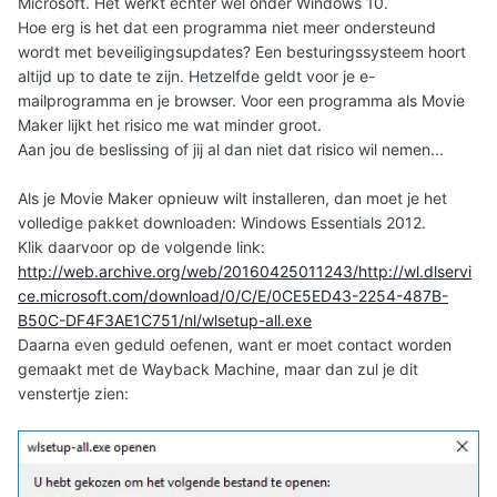
Microsoft. Het werkt echter wel onder Windows 10.
Hoe erg is het dat een programma niet meer ondersteund
wordt met beveiligingsupdates? Een besturingssysteem hoort
altijd up to date te zijn. Hetzelfde geldt voor je e-
mailprogramma en je browser. Voor een programma als Movie
Maker lijkt het risico me wat minder groot.
Aan jou de beslissing of jij al dan niet dat risico wil nemen...
Als je Movie Maker opnieuw wilt installeren, dan moet je het
volledige pakket downloaden: Windows Essentials 2012.
Klik daarvoor op de volgende link:
http://web.archive.org/web/20160425011243/http://wl.dlservi
ce.microsoft.com/download/0/C/E/0CE5ED43-2254-487B-
B50C-DF4F3AE1C751/nl/wlsetup-all.exe
Daarna even geduld oefenen, want er moet contact worden
gemaakt met de Wayback Machine, maar dan zul je dit
venstertje zien: