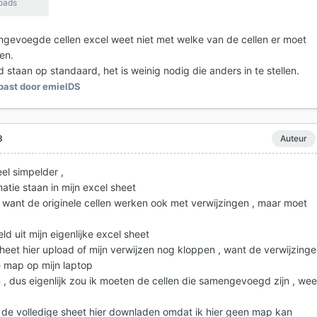
oads
mengevoegde cellen excel weet niet met welke van de cellen er moet
en.
d staan op standaard, het is weinig nodig die anders in te stellen.
ast door emielDS
8
Auteur
veel simpelder ,
atie staan in mijn excel sheet
 want de originele cellen werken ook met verwijzingen , maar moet
d uit mijn eigenlijke excel sheet
 sheet hier upload of mijn verwijzen nog kloppen , want de verwijzing
 map op mijn laptop
n , dus eigenlijk zou ik moeten de cellen die samengevoegd zijn , wee
 de volledige sheet hier downladen omdat ik hier geen map kan