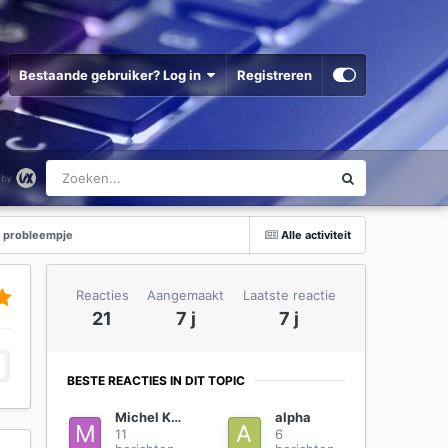
Bestaande gebruiker? Log in
Registreren
n probleempje
Alle activiteit
Reacties
Aangemaakt
Laatste reactie
21
7 j
7 j
BESTE REACTIES IN DIT TOPIC
Michel Kurt
alpha
11
6