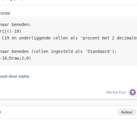
gorde:
naar beneden:

rij()-18)

 C19 en onderliggende cellen als 'procent met 2 decimalen
naar beneden (cellen ingesteld als 'Standaard'):

-18;Draw;2;0)
ast door alpha
Michel Kurt
8
Auteur
p