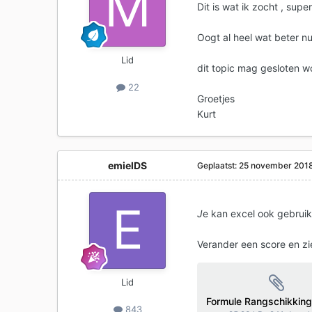
Dit is wat ik zocht , super
Oogt al heel wat beter n
Lid
dit topic mag gesloten 
22
Groetjes
Kurt
emielDS
Geplaatst:
25 november 201
J
e kan excel ook gebrui
Verander een score en zi
Lid
Formule Rangschikking
843