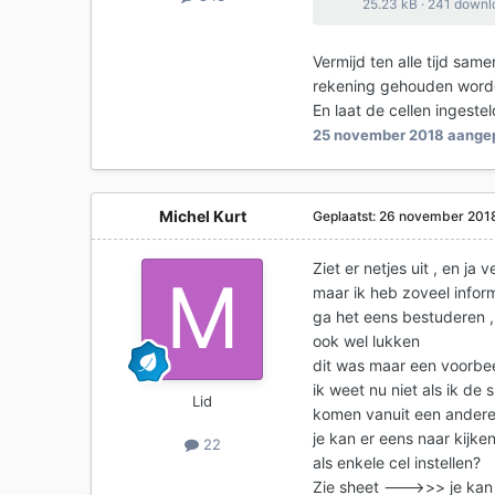
25.23 kB
·
241 downl
Vermijd ten alle tijd sa
rekening gehouden word
En laat de cellen ingestel
25 november 2018
aangep
Michel Kurt
Geplaatst:
26 november 201
Ziet er netjes uit , en ja 
maar ik heb zoveel inform
ga het eens bestuderen ,
ook wel lukken
dit was maar een voorbeel
ik weet nu niet als ik de
Lid
komen vanuit een andere
je kan er eens naar kijke
22
als enkele cel instellen?
Zie sheet --->>> je kan