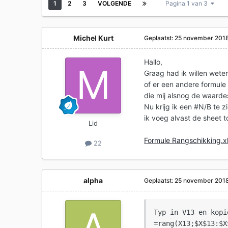
1
2
3
VOLGENDE
Pagina 1 van 3
Michel Kurt
Geplaatst:
25 november 201
Hallo,
Graag had ik willen weten
of er een andere formule
die mij alsnog de waardes
Nu krijg ik een #N/B te zi
ik voeg alvast de sheet t
Lid
Formule Rangschikking.x
22
alpha
Geplaatst:
25 november 201
Typ in V13 en kopi
=rang(X13;$X$13:$X