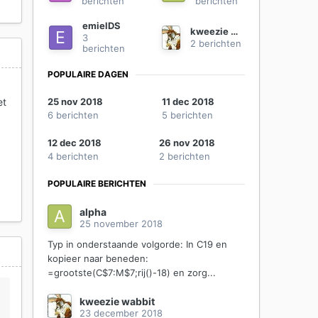
berichten
berichten
emielDS
kweezie wabbit
3
2 berichten
berichten
POPULAIRE DAGEN
25 nov 2018
11 dec 2018
et
6 berichten
5 berichten
12 dec 2018
26 nov 2018
4 berichten
2 berichten
POPULAIRE BERICHTEN
alpha
25 november 2018
Typ in onderstaande volgorde: In C19 en
kopieer naar beneden:
=grootste(C$7:M$7;rij()-18) en zorg...
kweezie wabbit
23 december 2018