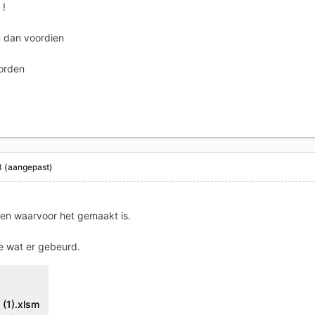
 !
u dan voordien
worden
8
(aangepast)
ken waarvoor het gemaakt is.
e wat er gebeurd.
 (1).xlsm