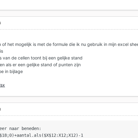
8
 of het mogelijk is met de formule die ik nu gebruik in mijn excel she
 is
 van de cellen toont bij een gelijke stand
en als er een gelijke stand of punten zijn
oe in bijlage
lsx
8
eer naar beneden:

$18;0)+aantal.als($X$12:X12;X12)-1
