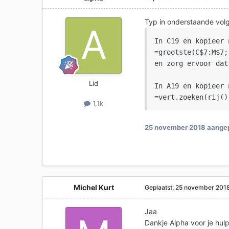
Typ in onderstaande vol
In C19 en kopieer 
=grootste(C$7:M$7;
en zorg ervoor dat
Lid
In A19 en kopieer 
=vert.zoeken(rij()
1,1k
25 november 2018
aangep
Michel Kurt
Geplaatst:
25 november 201
Jaa
Dankje Alpha voor je hul