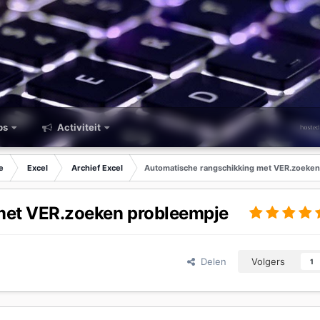
ps
Activiteit
e
Excel
Archief Excel
Automatische rangschikking met VER.zoeke
met VER.zoeken probleempje
Delen
Volgers
1