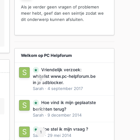
Als je verder geen vragen of problemen
meer hebt, geef dan een seintje zodat we
dit onderwerp kunnen afsluiten.
Welkom op PC Helpforum
Vriendelijk verzoek:
whitelist www.pc-helpforum.be
0
in je adblocker.
Sarah
·
4 september 2017
Hoe vind ik mijn geplaatste
0
berichten terug?
Sarah
·
9 december 2014
Hoe stel ik mijn vraag ?
1
Sarah
·
29 mei 2014