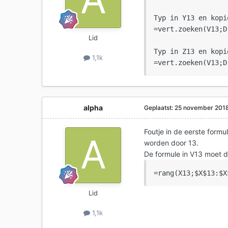
Typ in Y13 en kopi
=vert.zoeken(V13;D
Lid
Typ in Z13 en kopi
1,1k
alpha
Geplaatst:
25 november 201
Foutje in de eerste formu
worden door 13.
De formule in V13 moet du
=rang(X13;$X$13:$X
Lid
1,1k