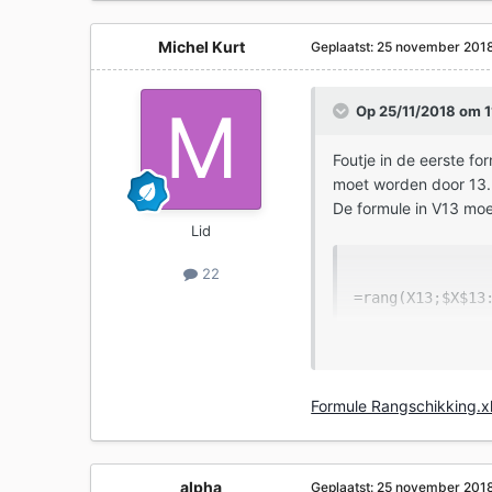
Michel Kurt
Geplaatst:
25 november 201
Op 25/11/2018 om 1
Foutje in de eerste fo
moet worden door 13.
De formule in V13 moet
Lid
22
=rang(X13;$X$13
Ja, het begint er al m
Nu heb ik de beste ti
elkaar gerangschikt
Formule Rangschikking.x
Het zou ook van groo
de beste tipper boven
alpha
Geplaatst:
25 november 201