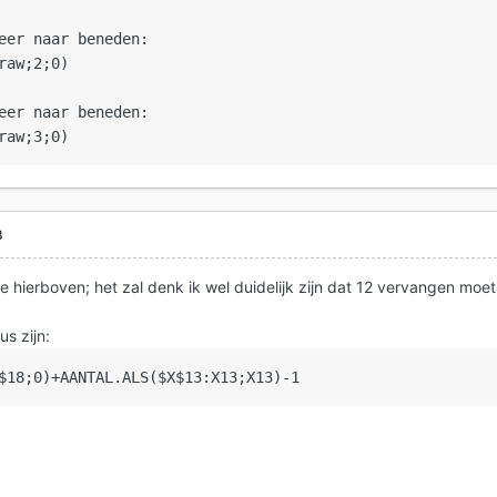
eer naar beneden:

raw;2;0)

eer naar beneden:

8
le hierboven; het zal denk ik wel duidelijk zijn dat 12 vervangen moet
s zijn:
$18;0)+AANTAL.ALS($X$13:X13;X13)-1