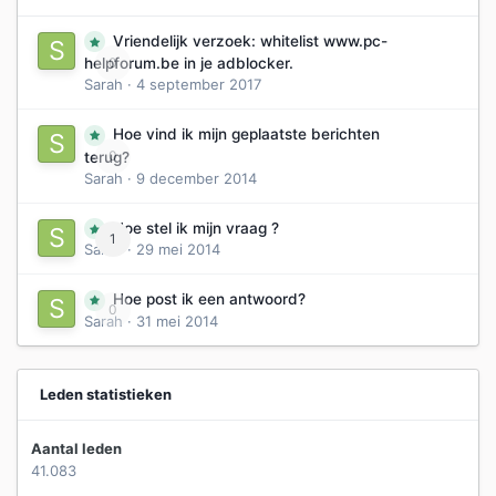
Vriendelijk verzoek: whitelist www.pc-
0
helpforum.be in je adblocker.
Sarah
·
4 september 2017
Hoe vind ik mijn geplaatste berichten
0
terug?
Sarah
·
9 december 2014
Hoe stel ik mijn vraag ?
1
Sarah
·
29 mei 2014
Hoe post ik een antwoord?
0
Sarah
·
31 mei 2014
Leden statistieken
Aantal leden
41.083