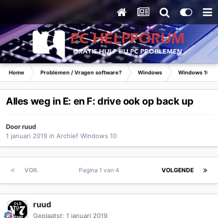
Home
Problemen / Vragen software?
Windows
Windows 10
Alles weg in E: en F: drive ook op back up
Door
ruud
1 januari 2019
in
Archief Windows 10
VOR.
Pagina 1 van 4
VOLGENDE
ruud
Geplaatst:
1 januari 2019