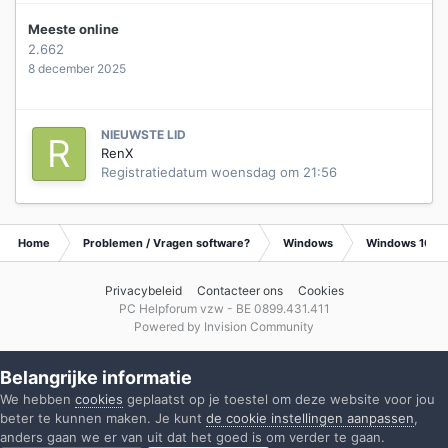
Meeste online
2.662
8 december 2025
NIEUWSTE LID
RenX
Registratiedatum
woensdag om 21:56
Home
Problemen / Vragen software?
Windows
Windows 10
Privacybeleid
Contacteer ons
Cookies
PC Helpforum vzw - BE 0899.431.411
Powered by Invision Community
Belangrijke informatie
We hebben
cookies
geplaatst op je toestel om deze website voor jou
beter te kunnen maken. Je kunt
de cookie instellingen aanpassen
,
anders gaan we er van uit dat het goed is om verder te gaan.