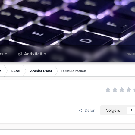
ps
Activiteit
e
Excel
Archief Excel
Formule maken
Delen
Volgers
1