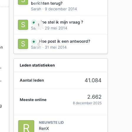
0
berichten terug?
Sarah
·
9 december 2014
Hoe stel ik mijn vraag ?
1
Sarah
·
29 mei 2014
Hoe post ik een antwoord?
0
Sarah
·
31 mei 2014
en
Leden statistieken
,
41.084
,
Aantal leden
r
2.662
Meeste online
8 december 2025
eg
NIEUWSTE LID
RenX