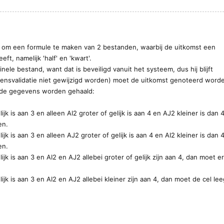
g om een formule te maken van 2 bestanden, waarbij de uitkomst een
ft, namelijk 'half' en 'kwart'.
iginele bestand, want dat is beveiligd vanuit het systeem, dus hij blijft
vensvalidatie niet gewijzigd worden) moet de uitkomst genoteerd word
n de gegevens worden gehaald:
k is aan 3 en alleen AI2 groter of gelijk is aan 4 en AJ2 kleiner is dan 4
en.
k is aan 3 en alleen AJ2 groter of gelijk is aan 4 en AI2 kleiner is dan 4
en.
jk is aan 3 en AI2 en AJ2 allebei groter of gelijk zijn aan 4, dan moet e
jk is aan 3 en AI2 en AJ2 allebei kleiner zijn aan 4, dan moet de cel le