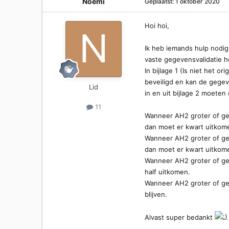
Noemi
Geplaatst:
1 oktober 2020
Hoi hoi,
Ik heb iemands hulp nodi
vaste gegevensvalidatie hee
In bijlage 1 (Is niet het or
beveiligd en kan de gege
Lid
in en uit bijlage 2 moete
11
Wanneer AH2 groter of gelij
dan moet er kwart uitkom
Wanneer AH2 groter of gelij
dan moet er kwart uitkom
Wanneer AH2 groter of geli
half uitkomen.
Wanneer AH2 groter of geli
blijven.
Alvast super bedankt