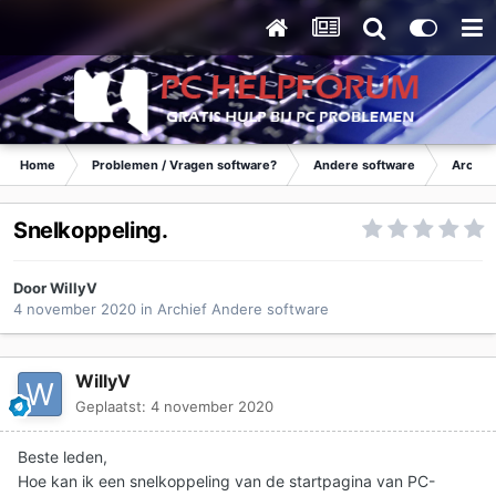
Home
Problemen / Vragen software?
Andere software
Archie
Snelkoppeling.
Door
WillyV
4 november 2020
in
Archief Andere software
WillyV
Geplaatst:
4 november 2020
Beste leden,
Hoe kan ik een snelkoppeling van de startpagina van PC-