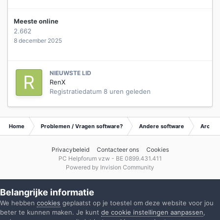
Meeste online
2.662
8 december 2025
NIEUWSTE LID
RenX
Registratiedatum
8 uren geleden
Home
Problemen / Vragen software?
Andere software
Archie
Privacybeleid
Contacteer ons
Cookies
PC Helpforum vzw - BE 0899.431.411
Powered by Invision Community
Belangrijke informatie
We hebben
cookies
geplaatst op je toestel om deze website voor jou
beter te kunnen maken. Je kunt
de cookie instellingen aanpassen
,