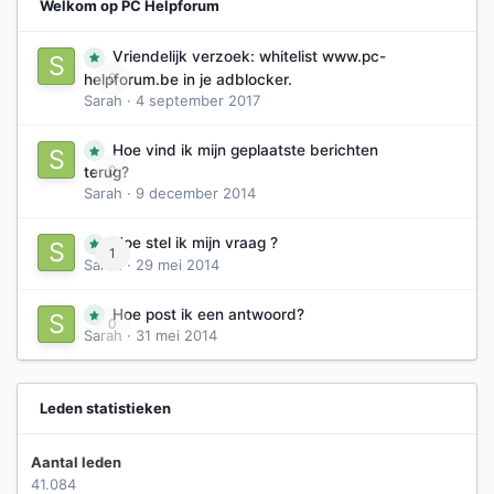
Welkom op PC Helpforum
Vriendelijk verzoek: whitelist www.pc-
0
helpforum.be in je adblocker.
Sarah
·
4 september 2017
Hoe vind ik mijn geplaatste berichten
0
terug?
Sarah
·
9 december 2014
Hoe stel ik mijn vraag ?
1
Sarah
·
29 mei 2014
Hoe post ik een antwoord?
0
Sarah
·
31 mei 2014
Leden statistieken
Aantal leden
41.084