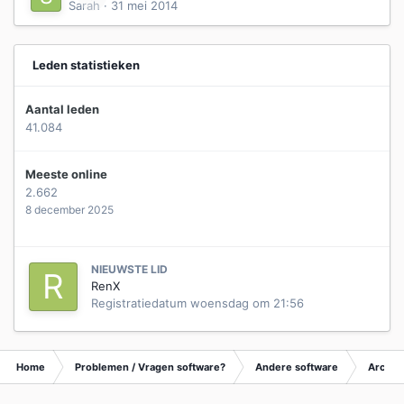
Sarah
·
31 mei 2014
Leden statistieken
Aantal leden
41.084
Meeste online
2.662
8 december 2025
NIEUWSTE LID
RenX
Registratiedatum
woensdag om 21:56
Home
Problemen / Vragen software?
Andere software
Archie