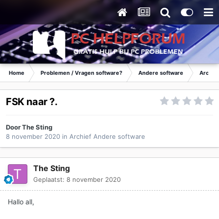
Home
Problemen / Vragen software?
Andere software
Archie
FSK naar ?.
Door
The Sting
8 november 2020
in
Archief Andere software
The Sting
Geplaatst:
8 november 2020
Hallo all,