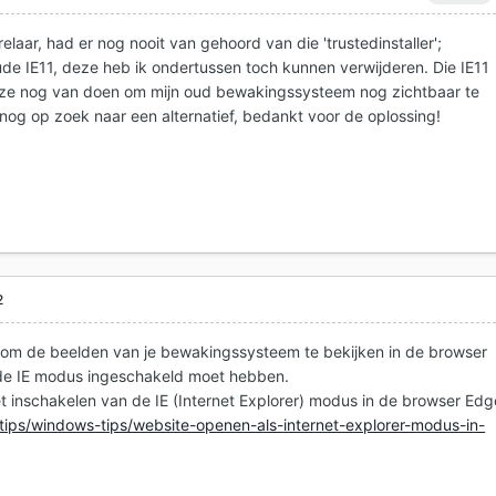
elaar, had er nog nooit van gehoord van die 'trustedinstaller';
e IE11, deze heb ik ondertussen toch kunnen verwijderen. Die IE11
eze nog van doen om mijn oud bewakingssysteem nog zichtbaar te
og op zoek naar een alternatief, bedankt voor de oplossing!
2
k om de beelden van je bewakingssysteem te bekijken in de browser
 de IE modus ingeschakeld moet hebben.
het inschakelen van de IE (Internet Explorer) modus in de browser Edg
/tips/windows-tips/website-openen-als-internet-explorer-modus-in-