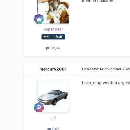
kunnen afsluiten.
Supervisor
38,4k
mercury2001
Geplaatst:
14 november 202
hallo, mag worden afges
Lid
845