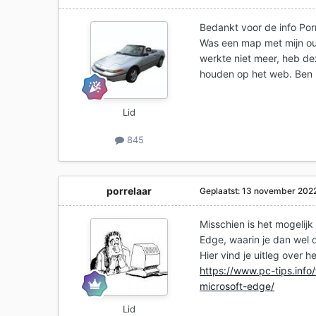
Bedankt voor de info Porr
Was een map met mijn oud
werkte niet meer, heb d
houden op het web. Ben n
Lid
845
porrelaar
Geplaatst:
13 november 202
Misschien is het mogelij
Edge, waarin je dan wel
Hier vind je uitleg over 
https://www.pc-tips.info
microsoft-edge/
Lid