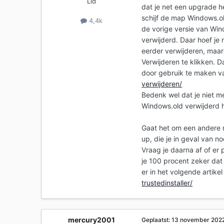
Lid
dat je net een upgrade 
schijf de map Windows.ol
4,4k
de vorige versie van Wi
verwijderd. Daar hoef je
eerder verwijderen, maar
Verwijderen te klikken. 
door gebruik te maken v
verwijderen/
Bedenk wel dat je niet m
Windows.old verwijderd 
Gaat het om een andere 
up, die je in geval van n
Vraag je daarna af of e
je 100 procent zeker dat 
er in het volgende artik
trustedinstaller/
mercury2001
Geplaatst:
13 november 202