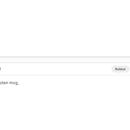
2
Auteur
loten mvg,