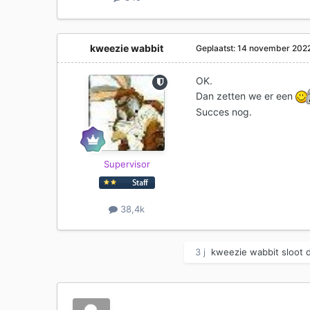
kweezie wabbit
Geplaatst:
14 november 202
OK.
Dan zetten we er een
Succes nog.
Supervisor
38,4k
3 j
kweezie wabbit
sloot d