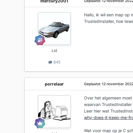
mercury2001
Geplaatst:
12 november 202
Hallo, ik wil een map op
TrustedInstaller, hoe te
Lid
845
porrelaar
Geplaatst:
12 november 202
Over het algemeen moet j
waarvan TrustedInstaller 
Leer hier wat TrustedInsta
why-does-it-keep-me-fro
Wat voor map op je C schi