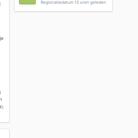
Registratiedatum
13 uren geleden
C
je
t
n
y-