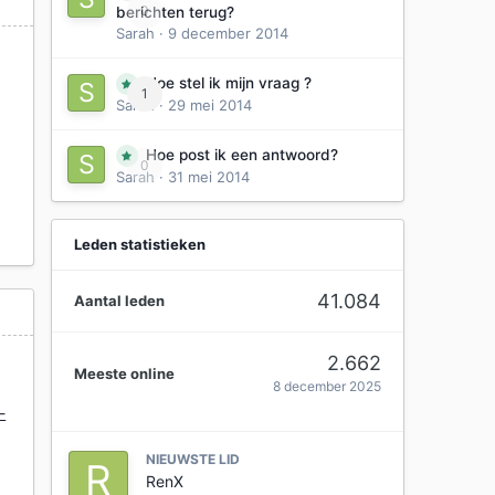
0
berichten terug?
Sarah
·
9 december 2014
Hoe stel ik mijn vraag ?
1
Sarah
·
29 mei 2014
Hoe post ik een antwoord?
0
Sarah
·
31 mei 2014
Leden statistieken
41.084
Aantal leden
2.662
Meeste online
8 december 2025
-
NIEUWSTE LID
RenX