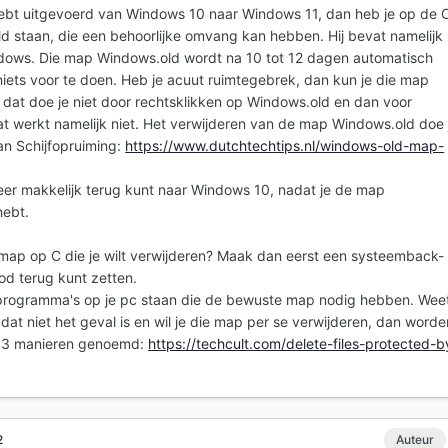
hebt uitgevoerd van Windows 10 naar Windows 11, dan heb je op de 
d staan, die een behoorlijke omvang kan hebben. Hij bevat namelijk
ndows. Die map Windows.old wordt na 10 tot 12 dagen automatisch
 niets voor te doen. Heb je acuut ruimtegebrek, dan kun je die map
 dat doe je niet door rechtsklikken op Windows.old en dan voor
Dat werkt namelijk niet. Het verwijderen van de map Windows.old doe 
an Schijfopruiming:
https://www.dutchtechtips.nl/windows-old-map-
eer makkelijk terug kunt naar Windows 10, nadat je de map
hebt.
map op C die je wilt verwijderen? Maak dan eerst een systeemback-
ood terug kunt zetten.
r programma's op je pc staan die de bewuste map nodig hebben. Wee
dat niet het geval is en wil je die map per se verwijderen, dan worde
el 3 manieren genoemd:
https://techcult.com/delete-files-protected-b
2
Auteur