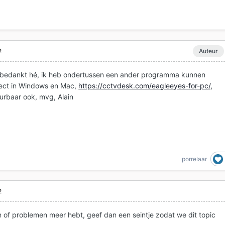
2
Auteur
 bedankt hé, ik heb ondertussen een ander programma kunnen
ect in Windows en Mac,
https://cctvdesk.com/eagleeyes-for-pc/
,
urbaar ook, mvg, Alain
porrelaar
2
n of problemen meer hebt, geef dan een seintje zodat we dit topic