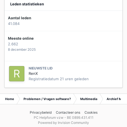
Leden statistieken
Aantal leden
41.084
Meeste online
2.662
8 december 2025
NIEUWSTE LID
RenX
Registratiedatum
21 uren geleden
Home
Problemen / Vragen software?
Multimedia
Archief Mult
Privacybeleid
Contacteer ons
Cookies
PC Helpforum vzw - BE 0899.431.411
Powered by Invision Community