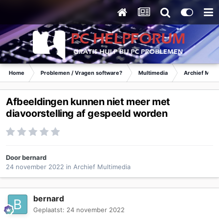
Home
Problemen / Vragen software?
Multimedia
Archief Mult
Afbeeldingen kunnen niet meer met
diavoorstelling af gespeeld worden
Door
bernard
24 november 2022
in
Archief Multimedia
bernard
Geplaatst:
24 november 2022