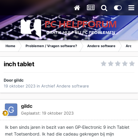
Home
Problemen / Vragen software?
Andere software
Archie
inch tablet
Door
gildc
19 oktober 2023
in
Archief Andere software
gildc
Geplaatst:
19 oktober 2023
Ik ben sinds jaren in bezit van een GP-Electronic 9 inch Tablet
met Toetsenbord. Ik had die cadeau gekregen bij mijn