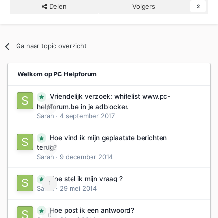
Delen
Volgers
2
Ga naar topic overzicht
Welkom op PC Helpforum
Vriendelijk verzoek: whitelist www.pc-
0
helpforum.be in je adblocker.
Sarah
·
4 september 2017
Hoe vind ik mijn geplaatste berichten
0
terug?
Sarah
·
9 december 2014
Hoe stel ik mijn vraag ?
1
Sarah
·
29 mei 2014
Hoe post ik een antwoord?
0