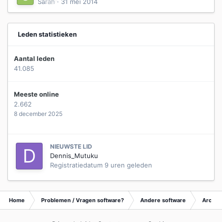
Sarah
·
31 mei 2014
Leden statistieken
Aantal leden
41.085
Meeste online
2.662
8 december 2025
NIEUWSTE LID
Dennis_Mutuku
Registratiedatum
9 uren geleden
Home
Problemen / Vragen software?
Andere software
Archie