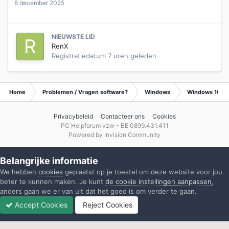
8 december 2025
NIEUWSTE LID
RenX
Registratiedatum
7 uren geleden
Home
Problemen / Vragen software?
Windows
Windows 10
Privacybeleid
Contacteer ons
Cookies
PC Helpforum vzw - BE 0899.431.411
Powered by Invision Community
Belangrijke informatie
We hebben
cookies
geplaatst op je toestel om deze website voor jou
beter te kunnen maken. Je kunt
de cookie instellingen aanpassen
,
anders gaan we er van uit dat het goed is om verder te gaan.
Accept Cookies
Reject Cookies
Forums
Ongelezen
Inloggen
Registreren
Meer