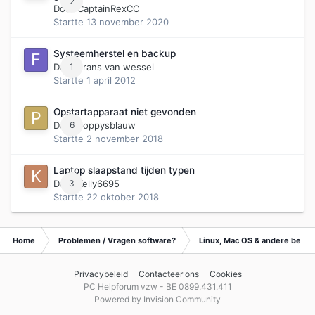
2
Door
CaptainRexCC
Startte
13 november 2020
Systeemherstel en backup
Door
1
Frans van wessel
Startte
1 april 2012
Opstartapparaat niet gevonden
Door
6
poppysblauw
Startte
2 november 2018
Laptop slaapstand tijden typen
Door
3
Kelly6695
Startte
22 oktober 2018
Home
Problemen / Vragen software?
Linux, Mac OS & andere best
Privacybeleid
Contacteer ons
Cookies
PC Helpforum vzw - BE 0899.431.411
Powered by Invision Community